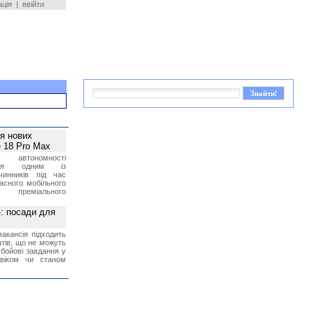
ація
|
ввійти
ея нових
 18 Pro Max
 автономності
ться одним із
чинників під час
асного мобільного
 преміального
»: посади для
акансія підходить
тів, що не можуть
бойові завдання у
 віком чи станом