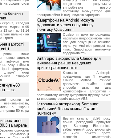
концерну China FAW Group,
ів на урядові сили
представив результати
випробувань нового
прототипу акумулятора для
и на бензин і
електромобілів із надшвидкою зарядкою.
рпня
Смартфони на Android можуть
6 серпня, середня
здорожчати через нову цінову
ензин марки А-95
політику Qualcomm
а 13 коп. до 81,14
изельне пальне - на
Qualcomm поки не розкрила,
,81 грн/л.
наскільки подорожчають чіпи,
але для покупців це означає
ння вартості
одне: усі Android-пристрої на
світі
чіпах Snapdragon неминуче
подорожчають.
й ринок може
я з новою хвилею
Anthropic використала Claude для
чої інфляції вже
виявлення раніше невідомих
2026 року. Війни в
криптографічних атак
а Ірані формують
й шторм", який
Компанія Anthropic
обників і створює
повідомила, що її модель
в.
Claude Mythos Preview
допомогла знайти нові
 сягнув ₴50
способи атак на два
тів — за
криптографічні алгоритми -
постквантову схему цифрового підпису HAWK
та спрощену версію шифру AES.
єнні ризики та
 невизначеність,
Історичний антирекорд Samsung:
отеки в Україні
мобільний бізнес компанії став
 сягнувши 50 млрд
збитковим
Другий квартал 2026 року
и зростання:
приніс рекордний прибуток
80,3 за барель
для Samsung Electronics,
забезпечений зростанням цін
бережно оцінюють
на чипи пам'яті, проте
ви нормалізації
підрозділ смартфонів
ства в Ормузькій