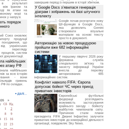
завершив період із першим в історії збитком.
 в результаті
ів між Іраном та
У Google Docs з’явилася генерація
оді як атаки на
діаграм і зображень на базі штучного
рвоному морі та
інтелекту
инок у напрузі.
Google почав розгортати нову
ють порядок
ШІ-функцію в Google Docs,
инного
яка дозволить Gemini
створювати візуальні
матеріали на основі тексту
кий Союз оновлює
просто в документі.
мпорту продукції
о походження, що
Авторизацію за новою процедурою
від українських
пройшли вже 682 інформаційні
рів перегляду
системи
 процесів, систем
ої документації.
У першому півріччі 2026 року
Державна служба
ала найбільших
спеціального зв'язку та
ерез атаку РФ
захисту інформації України
знала найбільших
внесла до переліку
ків за всю історію
авторизованих 485
нування - вони
інформаційних систем.
ільярдів гривень
Конфлікт навколо FIFA: Європа
 РФ по складах.
допускає бойкот ЧС через прихід
приватних інвесторів
•
далі...
Європейські футбольні
федерації розглядають
026 »
можливість застосування
т
Сб
Нд
крайнього заходу - бойкоту
1
2
майбутніх чемпіонатів світу.
Причиною стали плани
7
8
9
президента FIFA Джанні Інфантіно залучити
4
15
16
приватних інвесторів до комерційної діяльності
організації, повідомляє Sky News.
1
22
23