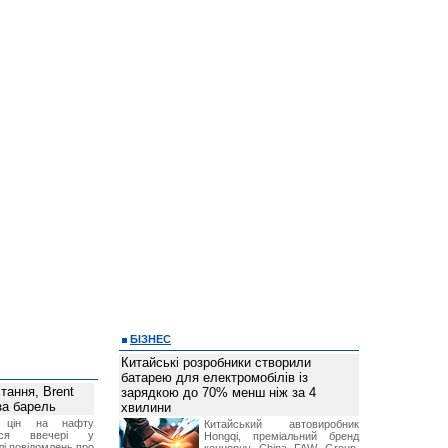
БІЗНЕС
Китайські розробники створили
батарею для електромобілів із
тання, Brent
зарядкою до 70% менш ніж за 4
за барель
хвилини
я цін на нафту
Китайський автовиробник
лося ввечері у
Hongqi, преміальний бренд
лі повідомлень про