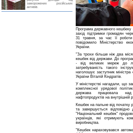
заморожених російських
активів.
Програма державного кешбеку н
захід підтримки громадян чер
31 травня, за час її робот
повідомило Міністерство еко
України.
"За трохи більше ніж два міся
кешбек від держави. До прогр
- від великих мереж до ло
затребуваність такого інстр
наголошує заступник міністра 
України Віталій Кіндратів.
У міністерстві нагадали, що 
комплексної урядової політи
держава працювала над 
нафтопродуктів на внутрішній 
Кешбек на пальне від початку 
та завершується відповідно 
"Національний кешбек" продов
українців, які отримують ко
виробництва.
"Кешбек нараховувався автомат