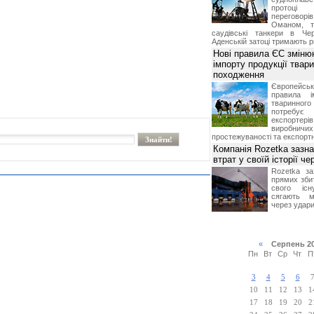
протоці
переговор
Оманом, т
саудівські танкери в Че
Аденській затоці тримають р
Нові правила ЄС зміню
імпорту продукції твар
походження
Європейсь
правила і
тваринног
потребує 
експорте
виробничих
простежуваності та експортн
Компанія Rozetka зазн
втрат у своїй історії ч
Rozetka за
прямих збит
свого іс
сягають м
через удари
«
Серпень 2
Пн
Вт
Ср
Чт
П
3
4
5
6
10
11
12
13
1
17
18
19
20
2