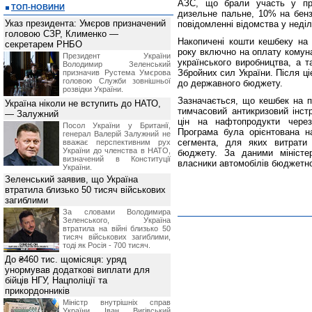
АЗС, що брали участь у про
ТОП-НОВИНИ
дизельне пальне, 10% на бенз
Указ президента: Умєров призначений
повідомленні відомства у неді
головою СЗР, Клименко —
Накопичені кошти кешбеку на
секретарем РНБО
року включно на оплату комуна
Президент України
українського виробництва, а т
Володимир Зеленський
Збройних сил України. Після ц
призначив Pустема Умєрова
головою Служби зовнішньої
до державного бюджету.
розвідки України.
Зазначається, що кешбек на п
Україна ніколи не вступить до НАТО,
тимчасовий антикризовий інстр
— Залужний
цін на нафтопродукти через
Посол України у Британії,
Програма була орієнтована н
генерал Валерій Залужний не
сегмента, для яких витрати
вважає перспективним рух
України до членства в НАТО,
бюджету. За даними міністе
визначений в Конституції
власники автомобілів бюджетно
України.
Зеленський заявив, що Україна
втратила близько 50 тисяч військових
загиблими
За словами Володимира
Зеленського, Україна
втратила на війні близько 50
тисяч військових загиблими,
тоді як Росія - 700 тисяч.
До ₴460 тис. щомісяця: уряд
унормував додаткові виплати для
бійців НГУ, Нацполіції та
прикордонників
Міністр внутрішніх справ
України Іван Вигівський