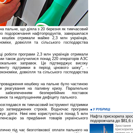
а пальне, що діяла з 20 березня як тимчасовий
ез подорожчання нафтопродуктів, завершилася
и кешбек отримали майже 2,3 млн українців,
номіки, довкілля та сільського господарства
ці роботи програми 2,3 млн українців отримали
ами також долучилися понад 220 операторів АЗС
кальних заправок. Це підтверджує високу
ументу підтримки в період цінового шоку", -
економіки, довкілля та сільського господарства
запровадження кешбеку на пальне було частиною
ки реагування на паливну кризу. Паралельно
забезпеченням безперебійних поставок
ринок та недопущенням дефіциту пального.
розглядався як тимчасовий інструмент підтримки
до затверджених строків. Водночас програма
У РУБРИЦІ
жує діяти. Нині нею користуються понад 5 млн
Нафта прискорила зрос
мпенсацію за придбання товарів українського
подорожчала до $81,6 
Зростанн
прискори
ично під час безготівкової оплати пального на
четвер на т