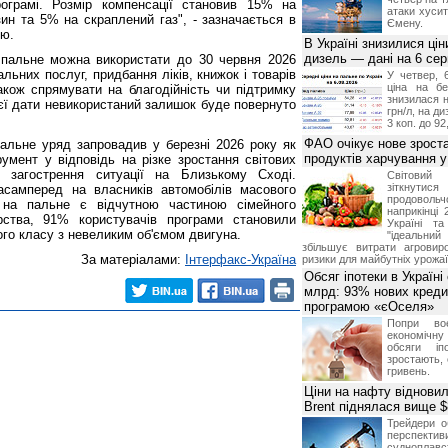
грамі. Розмір компенсації становив 15% на
атаки хусит
ин та 5% на скраплений газ", - зазначається в
Ємену.
лю.
В Україні знизилися цін
дизель — дані на 6 се
 пальне можна використати до 30 червня 2026
льних послуг, придбання ліків, книжок і товарів
У четвер, 
ціна на б
акож спрямувати на благодійність чи підтримку
знизилася н
ієї дати невикористаний залишок буде повернуто
грн/л, на д
3 коп. до 92
ФАО очікує нове зроста
альне уряд запровадив у березні 2026 року як
продуктів харчування у 
умент у відповідь на різке зростання світових
 загострення ситуації на Близькому Сході.
Світови
зіткнутис
асамперед на власників автомобілів масового
продоволь
 на пальне є відчутною частиною сімейного
наприкінці 
рства, 91% користувачів програми становили
Україні т
го класу з невеликим об'ємом двигуна.
"ідеальни
збільшує витрати агровир
За матеріалами:
Інтерфакс-Україна
ризики для майбутніх урожаї
Обсяг іпотеки в Україні
млрд: 93% нових креди
програмою «єОселя»
Попри во
економічну
обсяги іп
зростають,
гривень.
Ціни на нафту відновил
Brent піднялася вище $
Трейдери о
перспекти
судноплав