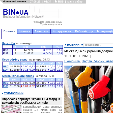
Фінансові новини
|
07.08.26
|
01:34
|
RSS
|
мапа сайту
"Лежачого хліба ніде нема"
Українське прислів'я
Головна
Новини
Аналітика
Котирування
Веб-майстру
Інформація
Курс НБУ
на
сьогодні
НОВИНИ
за
курс
uah
%
USD
1
44,7626
0,0731
0,16
Майже 2,3 млн українців долуч
EUR
1
51,6717
0,0464
0,09
11:30 01.06.2026
|
Курс обміну валют
на
вчора
, 09:43
Економіка
,
Нафта, бензин, авто
куп.
uah
%
прод.
uah
%
USD
44,4840
0,06
0,13
44,9364
0,01
0,03
EUR
51,3060
0,15
0,29
51,9148
0,06
0,12
Міжбанківський ринок
на
вчора
, 17:05
куп.
uah
%
прод.
uah
%
USD
44,7000
0,00
0,00
44,7400
0,01
0,02
EUR
51,6106
0,01
0,02
51,6433
0,01
0,02
ТОП-НОВИНИ
Євросоюз спрямує Україні €1,4 млрд із
доходів від російських активів
Європейський Союз спрямує
Україні 1,4 млрд євро за
рахунок доходів від