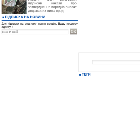
підписав накази про
затвердження порядків виплат
додаткових винагород
ПІДПИСКА НА НОВИНИ
Для підписки на розсилку новин введіть Вашу поштову
адресу :
ТЕГИ