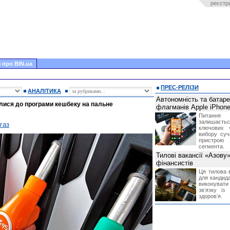
реєстр
 про BIN.ua
ПРЕС-РЕЛІЗИ
АНАЛІТИКА
Автономність та батар
илися до програми кешбеку на пальне
флагманів Apple iPhone
Питання
залишає
газ
ключових 
вибору суч
пристрою
сегмента.
Тилові вакансії «Азову
фінансистів
Ця тилова в
для кандида
виконувати 
звʼязку із
здоровʼя.