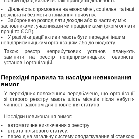
Новий підхід визначає такі принципи діяльності:
Діяльність спрямована на економічні, соціальні та інші
результати без мети отримання прибутку.
Заборонено розподіляти доходи або їх частину між
засновниками, учасниками чи працівниками (окрім оплати
праці та ЄСВ).
У разі ліквідації активи мають бути передані іншим
непідприємницьким організаціям або до бюджету.
Також реєстр неприбуткових установ планують
замінити на реєстр непідприємницьких товариств,
установ і організацій.
Перехідні правила та наслідки невиконання
вимог
У перехідних положеннях передбачено, що організації
зі старого реєстру мають шість місяців після набуття
чинності законом для оновлення статутів.
Наслідки невиконання вимог:
автоматичне виключення з реєстру;
втрата пільгового статусу;
перехід на загальну систему оподаткування зі ставкою