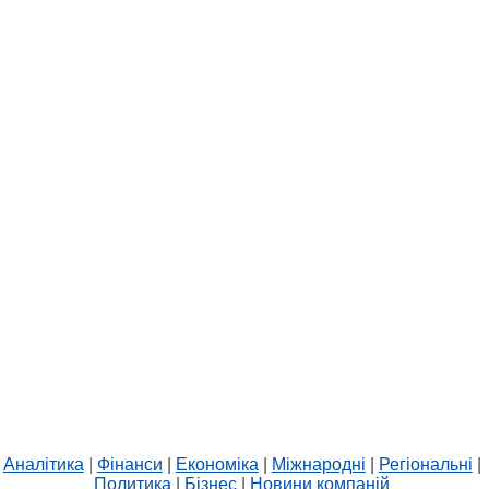
Аналітика
|
Фінанси
|
Економіка
|
Міжнародні
|
Регіональні
|
Политика
|
Бізнес
|
Новини компаній