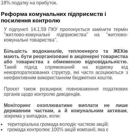
18% податку на прибуток.
Реформа комунальних підприємств і
посилення контролю
У підпункті 14.1.59 ПКУ пропонується замінити термін
"житлово-комунальні підприємства" на "житлово-
комунальні товариства".
Більшість водоканалів, теплоенерго та ЖЕКів
мають бути реорганізовані в акціонерні товариства
або товариства з обмеженою відповідальністю.
Такий підхід спрямований на відмову від
некорпоратизованих структур, які часто асоціюються з
неефективним використанням бюджетних коштів.
Проєкт також розширює повноваження податкових
органів щодо контролю дивідендів.
Моніторинг охоплюватиме виплати не лише
державним часткам, а й комунальним активам
,
зокрема у випадках, коли:
територіальна громада володіє часткою акцій;
громада контролює 100% акцій компанії, яка є