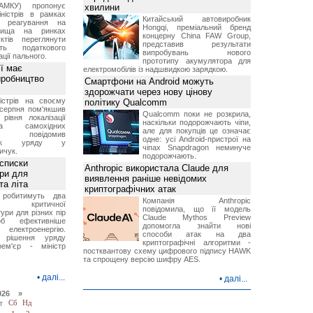
АМКУ) пропонує
хвилини
іністрів в рамках
Китайський автовиробник
о реагування на
Hongqi, преміальний бренд
вища на ринках
концерну China FAW Group,
ктів переглянути
представив результати
ть податкового
випробувань нового
ції пального.
прототипу акумулятора для
ї має
електромобілів із надшвидкою зарядкою.
иробництво
Смартфони на Android можуть
здорожчати через нову цінову
ністрів на своєму
політику Qualcomm
 серпня пом'якшив
Qualcomm поки не розкрила,
рівня локалізації
наскільки подорожчають чіпи,
тва самохідних
але для покупців це означає
ів, повідомив
одне: усі Android-пристрої на
вник уряду у
чіпах Snapdragon неминуче
ичук.
подорожчають.
 списки
Anthropic використала Claude для
ури для
виявлення раніше невідомих
та літа
криптографічних атак
 робитимуть два
Компанія Anthropic
 критичної
повідомила, що її модель
ури для різних пір
Claude Mythos Preview
б ефективніше
допомогла знайти нові
и електроенергію.
способи атак на два
 рішення уряду
криптографічні алгоритми -
ем'єр - міністр
постквантову схему цифрового підпису HAWK
та спрощену версію шифру AES.
•
далі...
•
далі...
026 »
т
Сб
Нд