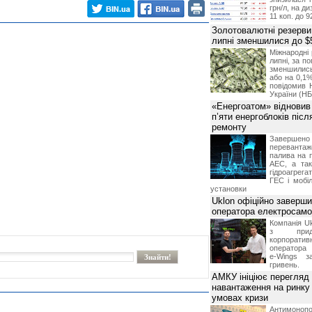
грн/л, на д
11 коп. до 9
Золотовалютні резерви
липні зменшилися до $
Міжнародні 
липні, за п
зменшилис
або на 0,1%
повідомив 
України (НБ
«Енергоатом» відновив
п’яти енергоблоків піс
ремонту
Завершено 
переванта
палива на п
АЕС, а та
гідроагрега
ГЕС і мобіл
установки
Uklon офіційно заверш
оператора електросамо
Компанія Uk
з прид
корпоративн
оператора 
e-Wings з
гривень.
АМКУ ініціює перегляд
навантаження на ринку
умовах кризи
Антимоноп