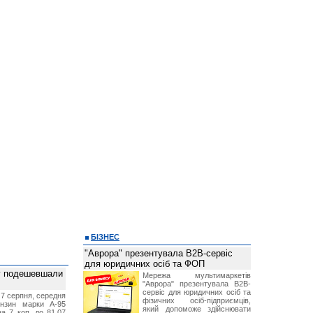
БІЗНЕС
"Аврора" презентувала B2B-сервіс
для юридичних осіб та ФОП
ву подешевшали
Мережа мультимаркетів
"Аврора" презентувала B2B-
сервіс для юридичних осіб та
 7 серпня, середня
фізичних осіб-підприємців,
ензин марки А-95
який допоможе здійснювати
а 7 коп. до 81,07