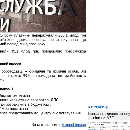
026 року платники перерахували 238,1 млрд грн
ов'язкове державне соціальне страхування, що
амий період минулого року.
овили 35,1 млрд грн, повідомляє пресслужба
диний внесок
роботодавці ‒ юридичні та фізичні особи, які
ків, а також ФОП і громадяни, що здійснюють
ть.
ованості
з бюджетом можна:
нного кабінету на вебпорталі ДПС
"Стан розрахунків з бюджетом";
У РУБРИЦІ
 "Моя податкова";
ерез представника до центру обслуговування
Бензин та дизель зно
.
— ціни на АЗС
У п'ятницю,
За матеріалами:
БізнесЦензор
ціна на б
знизилася н