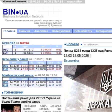
Фінансові новини
|
09.08.26
|
16:05
|
RSS
|
мапа сайту
"Єдиною межею наших завтрашніх звершень стануть
наші сьогоднішні сумніви"
Франклін Д. Рузвельт
Головна
Новини
Аналітика
Котирування
Веб-майстру
Інформація
Курс НБУ
на
завтра
НОВИНИ
за
курс
uah
%
USD
1
44,7579
0,0047
0,01
Понад ₴238 млрд ЄСВ надійшло 
EUR
1
51,6148
0,0569
0,11
12:03 13.05.2026
|
Курс обміну валют
на 07.08.26, 09:48
Економіка
куп.
uah
%
прод.
uah
%
USD
44,4784
0,01
0,01
44,9448
0,01
0,02
EUR
51,2752
0,03
0,06
51,9080
0,01
0,01
Міжбанківський ринок
на 07.08.26, 17:01
куп.
uah
%
прод.
uah
%
USD
44,7500
0,05
0,11
44,7800
0,04
0,09
EUR
51,7399
0,13
0,25
51,7612
0,12
0,23
ТОП-НОВИНИ
Постачання ракет для Patriot Україні не
буде: Трамп зробив заяву
Президент США Дональд
Трамп заявив, що
Сполученим Штатам самим