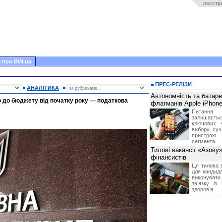
реєстр
 про BIN.ua
ПРЕС-РЕЛІЗИ
АНАЛІТИКА
Автономність та батар
до бюджету від початку року — податкова
флагманів Apple iPhone
Питання
залишає
ключових 
вибору суч
пристрою
сегмента.
Тилові вакансії «Азову
фінансистів
Ця тилова в
для кандида
виконувати 
звʼязку із
здоровʼя.