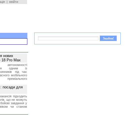
ація
|
ввійти
ея нових
 18 Pro Max
 автономності
ться одним із
чинників під час
асного мобільного
 преміального
»: посади для
акансія підходить
тів, що не можуть
бойові завдання у
 віком чи станом