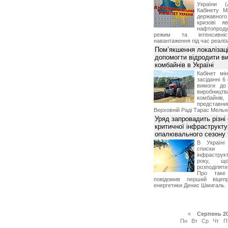
України (
Кабінету М
державног
кризові я
нафтопроду
режим та інтенсивніс
навантаження під час реаліза
Пом’якшення локалізаці
допомогти відродити в
комбайнів в Україні
Кабінет мі
засіданні 6
вимоги до 
виробниц
комбайн
предста
Верховній Раді Тарас Мельн
Уряд запровадить різні
критичної інфраструкт
опалювального сезону 
В Україні
списки
інфраструкт
року, що
розподілят
Про таке
повідомив перший віцепр
енергетики Денис Шмигаль.
«
Серпень 2
Пн
Вт
Ср
Чт
П