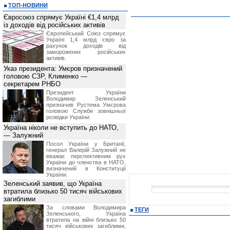
ТОП-НОВИНИ
Євросоюз спрямує Україні €1,4 млрд
із доходів від російських активів
Європейський Союз спрямує
Україні 1,4 млрд євро за
рахунок доходів від
заморожених російських
активів.
Указ президента: Умєров призначений
головою СЗР, Клименко —
секретарем РНБО
Президент України
Володимир Зеленський
призначив Pустема Умєрова
головою Служби зовнішньої
розвідки України.
Україна ніколи не вступить до НАТО,
— Залужний
Посол України у Британії,
генерал Валерій Залужний не
вважає перспективним рух
України до членства в НАТО,
визначений в Конституції
України.
Зеленський заявив, що Україна
втратила близько 50 тисяч військових
загиблими
За словами Володимира
ТЕГИ
Зеленського, Україна
втратила на війні близько 50
тисяч військових загиблими,