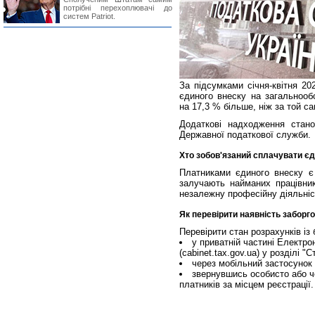
потрібні перехоплювачі до
систем Patriot.
За підсумками січня-квітня 2
єдиного внеску на загальнооб
на 17,3 % більше, ніж за той с
Додаткові надходження стан
Державної податкової служби.
Хто зобов'язаний сплачувати є
Платниками єдиного внеску є 
залучають найманих працівни
незалежну професійну діяльніс
Як перевірити наявність заборг
Перевірити стан розрахунків і
у приватній частині Електро
(cabinet.tax.gov.ua) у розділі 
через мобільний застосунок
звернувшись особисто або ч
платників за місцем реєстрації