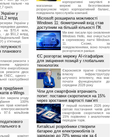
корпоративні закупівлі в
изельне пальне - на
магазинах мережі за безготівковим
2,7 грн/л.
розрахунком через корпоративний баланс,
 України у
повідомила пресслужба компанії.
51,2 млрд
Microsoft розширила можливості
Windows 11: біометричний вхід став
резерви України у
опередніми даними,
доступним на більшій кількості ПК
ь на $70,4 млн,
Ми вже писали про оновлення
, - до $51,2 млрд,
Windows Hello, яке очікується
Національний банк
в серпневому патчі Windows
У) у п'ятницю.
11. Схоже, за
 потужності
повідомленнями, воно почало
ля планового
розгортатися раніше.
ЄС розгортає мережу AI-гігафабрик
для зміцнення позицій у глобальних
планові ремонти з
женням ядерного
технологіях
'яти енергоблоках
Єврокомісія прагне створити
кож ремонти двох
власну інфраструктуру
тів ГАЕС, одного -
штучного інтелекту, яка має
ьної газотурбінної
почати функціонувати до
середини 2028 року
ив придбання
Чіпи для смартфонів втрачають
катів e-Wings
попит: поставки скоротилися на 15%
lon закрила угоду
через зростання вартості пам’яті
бання 100%
их прав компанії-
У першій половині 2026 року
електросамокатів
світові постачання чипів для
а 97.6 мільйонів
смартфонів скоротилися на
15% порівняно з аналогічним
періодом торік.
 податкового
 пального в
Китайські розробники створили
батарею для електромобілів із
зарядкою до 70% менш ніж за 4
ольний комітет