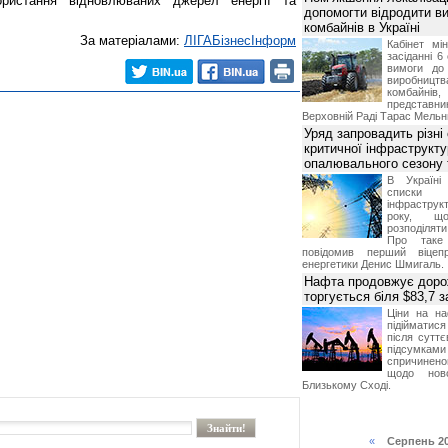
ристання відновлюваних джерел енергії та
допомогти відродити в
комбайнів в Україні
За матеріалами:
ЛIГАБiзнесIнформ
Кабінет мі
засіданні 6
вимоги до 
виробниц
комбайн
предста
Верховній Раді Тарас Мельн
Уряд запровадить різні
критичної інфраструкт
опалювального сезону 
В Україні
списки
інфраструкт
року, що
розподілят
Про таке
повідомив перший віцепр
енергетики Денис Шмигаль.
Нафта продовжує дорож
торгується біля $83,7 
Ціни на н
підійматися
після суттє
підсумками 
спричинен
щодо ново
Близькому Сході.
«
Серпень 2