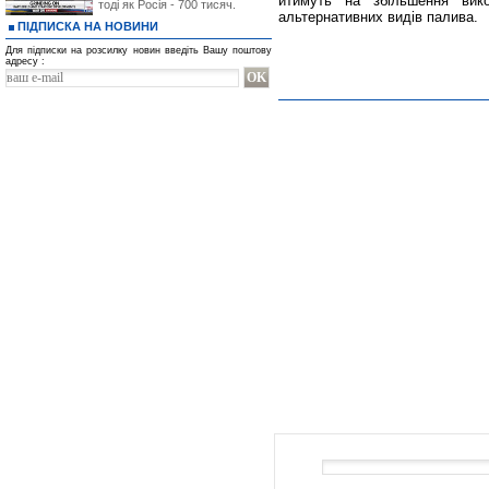
йтимуть на збільшення вико
тоді як Росія - 700 тисяч.
альтернативних видів палива.
ПІДПИСКА НА НОВИНИ
Для підписки на розсилку новин введіть Вашу поштову
адресу :