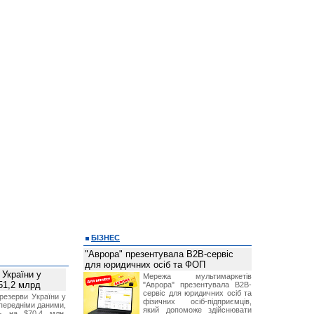
БІЗНЕС
"Аврора" презентувала B2B-сервіс
для юридичних осіб та ФОП
 України у
Мережа мультимаркетів
51,2 млрд
"Аврора" презентувала B2B-
сервіс для юридичних осіб та
резерви України у
фізичних осіб-підприємців,
опередніми даними,
який допоможе здійснювати
ь на $70,4 млн,