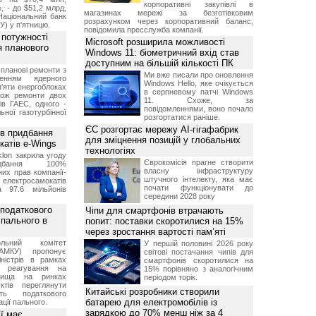
корпоративні закупівлі в
, - до $51,2 млрд,
магазинах мережі за безготівковим
Національний банк
розрахунком через корпоративний баланс,
У) у п'ятницю.
повідомила пресслужба компанії.
 потужності
Microsoft розширила можливості
ля планового
Windows 11: біометричний вхід став
доступним на більшій кількості ПК
планові ремонти з
Ми вже писали про оновлення
женням ядерного
Windows Hello, яке очікується
'яти енергоблоках
в серпневому патчі Windows
кож ремонти двох
11. Схоже, за
тів ГАЕС, одного -
повідомленнями, воно почало
ьної газотурбінної
розгортатися раніше.
ЄС розгортає мережу AI-гігафабрик
ив придбання
для зміцнення позицій у глобальних
катів e-Wings
технологіях
lon закрила угоду
Єврокомісія прагне створити
бання 100%
власну інфраструктуру
их прав компанії-
штучного інтелекту, яка має
електросамокатів
почати функціонувати до
а 97.6 мільйонів
середини 2028 року
 податкового
Чіпи для смартфонів втрачають
 пального в
попит: поставки скоротилися на 15%
через зростання вартості пам’яті
ольний комітет
У першій половині 2026 року
АМКУ) пропонує
світові постачання чипів для
іністрів в рамках
смартфонів скоротилися на
о реагування на
15% порівняно з аналогічним
вища на ринках
періодом торік.
ктів переглянути
Китайські розробники створили
ть податкового
батарею для електромобілів із
ції пального.
зарядкою до 70% менш ніж за 4
ї має