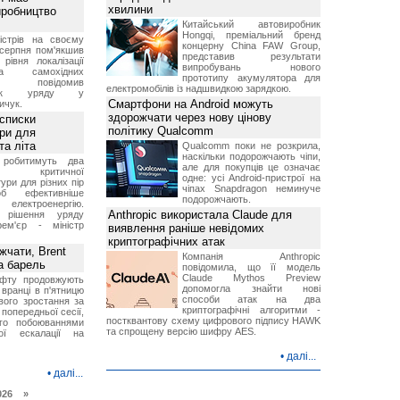
хвилини
иробництво
Китайський автовиробник
Hongqi, преміальний бренд
ністрів на своєму
концерну China FAW Group,
 серпня пом'якшив
представив результати
рівня локалізації
випробувань нового
тва самохідних
прототипу акумулятора для
ів, повідомив
електромобілів із надшвидкою зарядкою.
вник уряду у
Смартфони на Android можуть
ичук.
здорожчати через нову цінову
 списки
політику Qualcomm
ури для
та літа
Qualcomm поки не розкрила,
наскільки подорожчають чіпи,
 робитимуть два
але для покупців це означає
 критичної
одне: усі Android-пристрої на
ури для різних пір
чіпах Snapdragon неминуче
б ефективніше
подорожчають.
и електроенергію.
Anthropic використала Claude для
 рішення уряду
ем'єр - міністр
виявлення раніше невідомих
криптографічних атак
чати, Brent
Компанія Anthropic
за барель
повідомила, що її модель
Claude Mythos Preview
афту продовжують
допомогла знайти нові
 вранці в п'ятницю
способи атак на два
вого зростання за
криптографічні алгоритми -
попередньої сесії,
постквантову схему цифрового підпису HAWK
ого побоюваннями
та спрощену версію шифру AES.
ї ескалації на
•
далі...
•
далі...
026 »