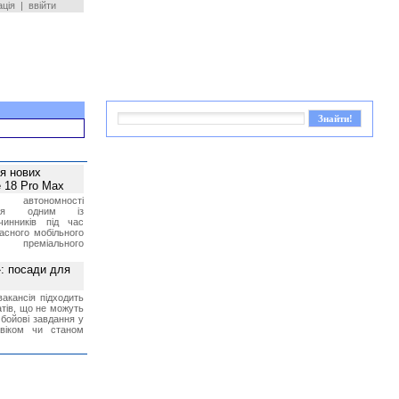
ація
|
ввійти
ея нових
 18 Pro Max
 автономності
ться одним із
чинників під час
асного мобільного
 преміального
»: посади для
акансія підходить
тів, що не можуть
бойові завдання у
 віком чи станом