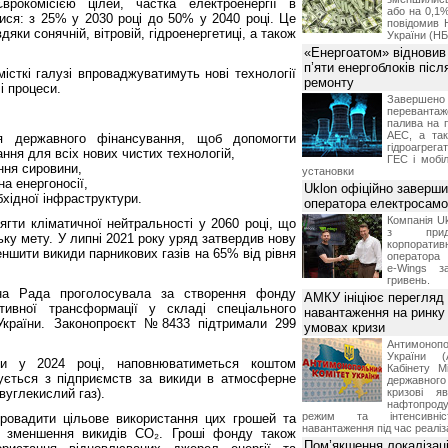
рокомісією цілей, частка електроенергії в
або на 0,1%
ися: з 25% у 2030 році до 50% у 2040 році. Це
повідомив 
яки сонячній, вітровій, гідроенергетиці, а також
України (НБ
«Енергоатом» відновив
п’яти енергоблоків піс
місткі галузі впроваджуватимуть нові технології
ремонту
і процеси.
Завершено 
переванта
палива на п
АЕС, а та
я державного фінансування, щоб допомогти
гідроагрега
ння для всіх нових чистих технологій,
ГЕС і мобіл
ння сировини,
установки
а енергоносії,
Uklon офіційно заверш
бхідної інфраструктури.
оператора електросамо
Компанія Uk
ягти кліматичної нейтральності у 2060 році, що
з прид
ську мету. У липні 2021 року уряд затвердив нову
корпоративн
еншити викиди парникових газів на 65% від рівня
оператора 
e-Wings з
гривень.
на Рада проголосувала за створення фонду
АМКУ ініціює перегляд
ктивної трансформації у складі спеціального
навантаження на ринку
країни. Законопроєкт №8433 підтримали 299
умовах кризи
Антимоноп
України (
и у 2024 році, наповнюватиметься коштом
Кабінету М
гується з підприємств за викиди в атмосферне
державног
вуглекислий газ).
кризові я
нафтопроду
режим та інтенсивніс
ровадити цільове використання цих грошей та
навантаження під час реаліза
у зменшення викидів CO₂. Гроші фонду також
Пом’якшення локалізаці