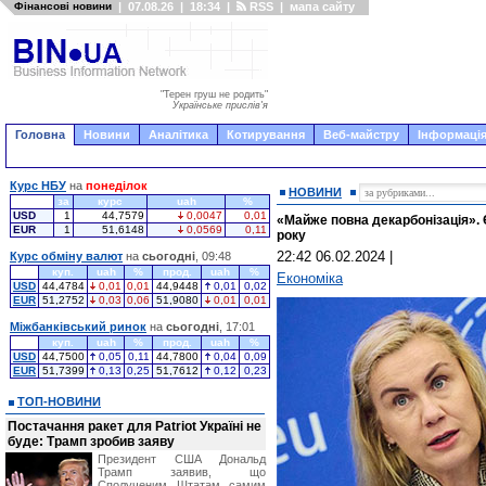
Фінансові новини
|
07.08.26
|
18:34
|
RSS
|
мапа сайту
"Терен груш не родить"
Українське прислів'я
Головна
Новини
Аналітика
Котирування
Веб-майстру
Інформація
Курс НБУ
на
понеділок
НОВИНИ
за
курс
uah
%
USD
1
44,7579
0,0047
0,01
«Майже повна декарбонізація».
EUR
1
51,6148
0,0569
0,11
року
22:42 06.02.2024
|
Курс обміну валют
на
сьогодні
, 09:48
куп.
uah
%
прод.
uah
%
Економіка
USD
44,4784
0,01
0,01
44,9448
0,01
0,02
EUR
51,2752
0,03
0,06
51,9080
0,01
0,01
Міжбанківський ринок
на
сьогодні
, 17:01
куп.
uah
%
прод.
uah
%
USD
44,7500
0,05
0,11
44,7800
0,04
0,09
EUR
51,7399
0,13
0,25
51,7612
0,12
0,23
ТОП-НОВИНИ
Постачання ракет для Patriot Україні не
буде: Трамп зробив заяву
Президент США Дональд
Трамп заявив, що
Сполученим Штатам самим