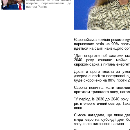
потрібні перехоплювачі до
систем Patriot.
Європейська комісія рекоменду
парникових газів на 90% проти
йдеться на сайті найвищого ор
"Для енергетичної системи ск
2040 року означає майже п
єврокомісарка з питань енергет
Досягти цього можна за умо
джерел енергії та поступової в
буде скорочено на 80% проти 2
Європа повинна мати можливі
протягом тривалого часу, наго
"У період із 2030 до 2040 рок
рік в енергетичний сектор. Та
вона.
Сімсон нагадала, що лише два
млрд євро на субсидії для б
закупівлю викопного палива.