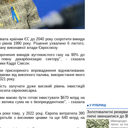
вала країнам ЄС до 2040 року скоротити викиди
 рівнів 1990 року. Рішення ухвалено 6 лютого,
гану виконавчої влади Євросоюзу.
орочення викидів вуглекислого газу на 90% до
овну декарбонізацію сектору", - сказала
ики Кадрі Сімсон.
ви прискореного впровадження відновлюваних
ідмови від викопного палива, використання якого
021 року.
сть залучати дуже високий рівень інвестицій
лосила єврокомісарка.
у ми маємо бути готові інвестувати $670 млрд на
ка велика сума не є безпрецедентною", - сказала
У РУБРИЦІ
Золотовалютні резерви
 роки тому, у 2022 році, Європа витратила 380
липні зменшилися до $
оротьби з високими цінами та ще 640 млрд на
Міжнародні 
липні, за п
зменшилис