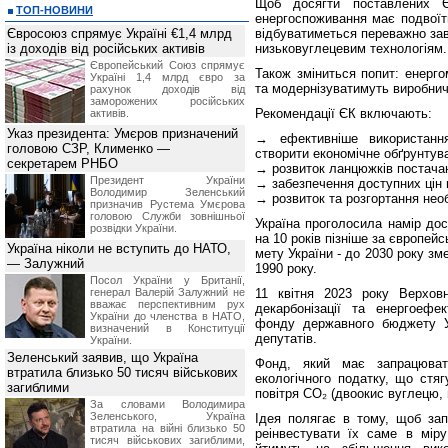
Щоб досягти поставлених Єв
ТОП-НОВИНИ
енергоспоживання має подвоїт
Євросоюз спрямує Україні €1,4 млрд
відбуватиметься переважно завд
із доходів від російських активів
низьковуглецевим технологіям.
Європейський Союз спрямує
Також зміниться попит: енерго
Україні 1,4 млрд євро за
та модернізуватимуть виробнич
рахунок доходів від
заморожених російських
Рекомендації ЄК включають:
активів.
Указ президента: Умєров призначений
→ ефективніше використанн
головою СЗР, Клименко —
створити економічне обґрунтува
секретарем РНБО
→ розвиток ланцюжків постача
Президент України
→ забезпечення доступних цін н
Володимир Зеленський
→ розвиток та розгортання нео
призначив Pустема Умєрова
головою Служби зовнішньої
Україна проголосила намір дос
розвідки України.
на 10 років пізніше за європей
Україна ніколи не вступить до НАТО,
мету України - до 2030 року зм
— Залужний
1990 року.
Посол України у Британії,
генерал Валерій Залужний не
11 квітня 2023 року Верхов
вважає перспективним рух
декарбонізації та енергоефе
України до членства в НАТО,
фонду державного бюджету У
визначений в Конституції
депутатів.
України.
Зеленський заявив, що Україна
Фонд, який має запрацюват
втратила близько 50 тисяч військових
екологічного податку, що стя
загиблими
повітря CO₂ (двоокис вуглецю, 
За словами Володимира
Зеленського, Україна
Ідея полягає в тому, щоб зап
втратила на війні близько 50
реінвестувати їх саме в мір
тисяч військових загиблими,