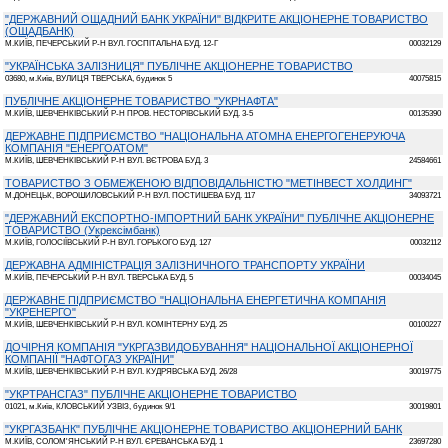
"ДЕРЖАВНИЙ ОЩАДНИЙ БАНК УКРАЇНИ" ВІДКРИТЕ АКЦІОНЕРНЕ ТОВАРИСТВО
(ОЩАДБАНК)
М.КИЇВ, ПЕЧЕРСЬКИЙ Р-Н ВУЛ. ГОСПІТАЛЬНА БУД. 12-Г
00032129
"УКРАЇНСЬКА ЗАЛІЗНИЦЯ" ПУБЛІЧНЕ АКЦІОНЕРНЕ ТОВАРИСТВО
03680, м.Київ, ВУЛИЦЯ ТВЕРСЬКА, будинок 5
40075815
ПУБЛІЧНЕ АКЦІОНЕРНЕ ТОВАРИСТВО "УКРНАФТА"
М.КИЇВ, ШЕВЧЕНКІВСЬКИЙ Р-Н ПРОВ. НЕСТОРІВСЬКИЙ БУД. 3-5
00135390
ДЕРЖАВНЕ ПІДПРИЄМСТВО "НАЦІОНАЛЬНА АТОМНА ЕНЕРГОГЕНЕРУЮЧА
КОМПАНІЯ "ЕНЕРГОАТОМ"
М.КИЇВ, ШЕВЧЕНКІВСЬКИЙ Р-Н ВУЛ. ВЄТРОВА БУД. 3
24584661
ТОВАРИСТВО З ОБМЕЖЕНОЮ ВІДПОВІДАЛЬНІСТЮ "МЕТІНВЕСТ ХОЛДИНГ"
М.ДОНЕЦЬК, ВОРОШИЛОВСЬКИЙ Р-Н ВУЛ. ПОСТИШЕВА БУД. 117
34093721
"ДЕРЖАВНИЙ ЕКСПОРТНО-ІМПОРТНИЙ БАНК УКРАЇНИ" ПУБЛІЧНЕ АКЦІОНЕРНЕ
ТОВАРИСТВО (Укрексімбанк)
М.КИЇВ, ГОЛОСІЇВСЬКИЙ Р-Н ВУЛ. ГОРЬКОГО БУД. 127
00032112
ДЕРЖАВНА АДМІНІСТРАЦІЯ ЗАЛІЗНИЧНОГО ТРАНСПОРТУ УКРАЇНИ
М.КИЇВ, ПЕЧЕРСЬКИЙ Р-Н ВУЛ. ТВЕРСЬКА БУД. 5
00034045
ДЕРЖАВНЕ ПІДПРИЄМСТВО "НАЦІОНАЛЬНА ЕНЕРГЕТИЧНА КОМПАНІЯ
"УКРЕНЕРГО"
М.КИЇВ, ШЕВЧЕНКІВСЬКИЙ Р-Н ВУЛ. КОМІНТЕРНУ БУД. 25
00100227
ДОЧІРНЯ КОМПАНІЯ "УКРГАЗВИДОБУВАННЯ" НАЦІОНАЛЬНОЇ АКЦІОНЕРНОЇ
КОМПАНІЇ "НАФТОГАЗ УКРАЇНИ"
М.КИЇВ, ШЕВЧЕНКІВСЬКИЙ Р-Н ВУЛ. КУДРЯВСЬКА БУД. 26/28
30019775
"УКРТРАНСГАЗ" ПУБЛІЧНЕ АКЦІОНЕРНЕ ТОВАРИСТВО
01021, м.Київ, КЛОВСЬКИЙ УЗВІЗ, будинок 9/1
30019801
"УКРГАЗБАНК" ПУБЛІЧНЕ АКЦІОНЕРНЕ ТОВАРИСТВО АКЦІОНЕРНИЙ БАНК
М.КИЇВ, СОЛОМ'ЯНСЬКИЙ Р-Н ВУЛ. ЄРЕВАНСЬКА БУД. 1
23697280