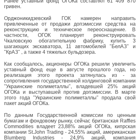
Ранее уставный фонд ОГОКа составлял 61 409 870
гривен.
Орджоникидзевский ГОК намерен направить
привлеченные от продажи допэмиссии средства на
реконструкцию и техническое переоснащение. В
частности, ОГОК планирует реконструировать
Чкаловскую обогатительную фабрику, купить 3
шагающих экскаватора, 11 автомобилей "БелАЗ" и
"КрАЗ" , а также 4 тяжелых бульдозера.
Как сообщалось, акционеры ОГОКа решили увеличить
уставный фонд еще в августе прошлого года, но
реализация этого проекта затянулась из - за
сопротивления государственной холдинговой компании
"Украинские полиметаллы", владевшей 25% акций
ОГОКа и выступавшей против допэмиссии. В марте
этого года "Украинские полиметаллы" продала свой
пакет акций ОГОКа.
По данным Государственной комиссии по ценным
бумагам и фондовому рынку, сейчас британская Rаffles
Commodities владеет 23,88% акций ОГОКа, кипрская
компании St.John Trading - 24,55% акций, американская
Blumberg Industries - 24,9% акций, компания