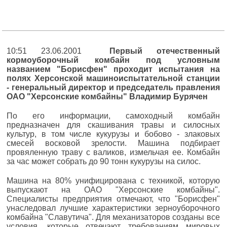
10:51 23.06.2001
Первый отечественный
кормоуборочный комбайн под условным
названием "Борисфен" проходит испытания на
полях Херсонской машиноиспытательной станции
- генеральный директор и председатель правления
ОАО "Херсонские комбайны" Владимир Бурячен
По его информации, самоходный комбайн
предназначен для скашивания травы и силосных
культур, в том числе кукурузы и бобово - злаковых
смесей восковой зрелости. Машина подбирает
провяленную траву с валиков, измельчая ее. Комбайн
за час может собрать до 90 тонн кукурузы на силос.
Машина на 80% унифицирована с техникой, которую
выпускают на ОАО "Херсонские комбайны".
Специалисты предприятия отмечают, что "Борисфен"
унаследовал лучшие характеристики зерноуборочного
комбайна "Славутича". Для механизаторов созданы все
условия, которые отвечают требованиям мировых