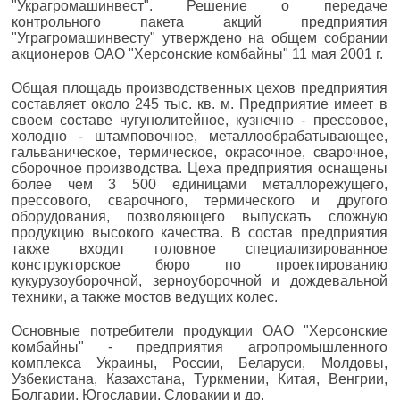
"Украгромашинвест". Решение о передаче
контрольного пакета акций предприятия
"Уграгромашинвесту" утверждено на общем собрании
акционеров ОАО "Херсонские комбайны" 11 мая 2001 г.
Общая площадь производственных цехов предприятия
составляет около 245 тыс. кв. м. Предприятие имеет в
своем составе чугунолитейное, кузнечно - прессовое,
холодно - штамповочное, металлообрабатывающее,
гальваническое, термическое, окрасочное, сварочное,
сборочное производства. Цеха предприятия оснащены
более чем 3 500 единицами металлорежущего,
прессового, сварочного, термического и другого
оборудования, позволяющего выпускать сложную
продукцию высокого качества. В состав предприятия
также входит головное специализированное
конструкторское бюро по проектированию
кукурузоуборочной, зерноуборочной и дождевальной
техники, а также мостов ведущих колес.
Основные потребители продукции ОАО "Херсонские
комбайны" - предприятия агропромышленного
комплекса Украины, России, Беларуси, Молдовы,
Узбекистана, Казахстана, Туркмении, Китая, Венгрии,
Болгарии, Югославии, Словакии и др.