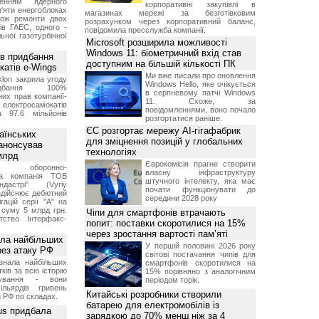
женням ядерного
корпоративні закупівлі в
'яти енергоблоках
магазинах мережі за безготівковим
кож ремонти двох
розрахунком через корпоративний баланс,
тів ГАЕС, одного -
повідомила пресслужба компанії.
ьної газотурбінної
Microsoft розширила можливості
Windows 11: біометричний вхід став
ив придбання
доступним на більшій кількості ПК
катів e-Wings
Ми вже писали про оновлення
lon закрила угоду
Windows Hello, яке очікується
бання 100%
в серпневому патчі Windows
их прав компанії-
11. Схоже, за
електросамокатів
повідомленнями, воно почало
а 97.6 мільйонів
розгортатися раніше.
ЄС розгортає мережу AI-гігафабрик
аїнських
для зміцнення позицій у глобальних
 анонсував
технологіях
 млрд
Єврокомісія прагне створити
ька оборонно-
власну інфраструктуру
чна компанія ТОВ
штучного інтелекту, яка має
дастрі" (Vyriy
почати функціонувати до
 здійснює дебютний
середини 2028 року
гацій серії "А" на
 суму 5 млрд грн.
Чіпи для смартфонів втрачають
ство Інтерфакс-
попит: поставки скоротилися на 15%
через зростання вартості пам’яті
ала найбільших
У першій половині 2026 року
ерез атаку РФ
світові постачання чипів для
знала найбільших
смартфонів скоротилися на
ків за всю історію
15% порівняно з аналогічним
нування - вони
періодом торік.
ільярдів гривень
Китайські розробники створили
 РФ по складах.
батарею для електромобілів із
us придбала
зарядкою до 70% менш ніж за 4