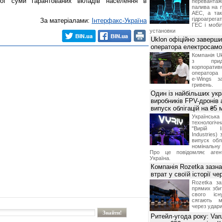
ої суми гарантованих вкладів населення в
переванта
палива на п
АЕС, а та
гідроагрега
За матеріалами:
Інтерфакс-Україна
ГЕС і мобіл
установки
Uklon офіційно заверш
оператора електросамо
Компанія Uk
з прид
корпоративн
оператора 
e-Wings з
гривень.
Один із найбільших укр
виробників FPV-дронів
випуск облігацій на ₴5
Українс
технологі
"Вирій Ін
Industries)
випуск облі
номінальну
Про це повідомляє агент
Україна.
Компанія Rozetka зазн
втрат у своїй історії ч
Rozetka за
прямих збит
свого іс
сягають м
через удари
Ритейл-угода року: Var