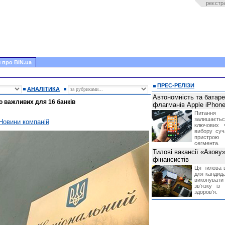
реєстр
 про BIN.ua
ПРЕС-РЕЛІЗИ
АНАЛІТИКА
Автономність та батар
о важливих для 16 банків
флагманів Apple iPhone
Питання
залишає
Новини компаній
ключових 
вибору суч
пристрою
сегмента.
Тилові вакансії «Азову
фінансистів
Ця тилова в
для кандида
виконувати 
звʼязку із
здоровʼя.