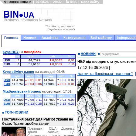
Фінансові новини
|
07.08.26
|
20:32
|
RSS
|
мапа сайту
"Як дбаєш, так і маєш"
Українське прислів'я
Головна
Новини
Аналітика
Котирування
Веб-майстру
Інформація
Курс НБУ
на
понеділок
НОВИНИ
за
курс
uah
%
USD
1
44,7579
0,0047
0,01
НБУ підтвердив статус системн
EUR
1
51,6148
0,0569
0,11
17:12 16.06.2026
|
Курс обміну валют
на
сьогодні
, 09:48
Банки та банківські технології
,
куп.
uah
%
прод.
uah
%
USD
44,4784
0,01
0,01
44,9448
0,01
0,02
EUR
51,2752
0,03
0,06
51,9080
0,01
0,01
Міжбанківський ринок
на
сьогодні
, 17:01
куп.
uah
%
прод.
uah
%
USD
44,7500
0,05
0,11
44,7800
0,04
0,09
EUR
51,7399
0,13
0,25
51,7612
0,12
0,23
ТОП-НОВИНИ
Постачання ракет для Patriot Україні не
буде: Трамп зробив заяву
Президент США Дональд
Трамп заявив, що
Сполученим Штатам самим