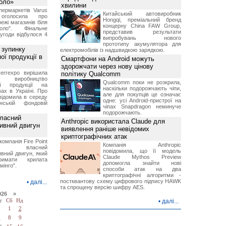
Коло»
хвилини
ермаркетів Varus
Китайський автовиробник
 оголосила про
Hongqi, преміальний бренд
ежі магазинів біля
концерну China FAW Group,
ло". Фінальне
представив результати
угоди відбулося 4
випробувань нового
прототипу акумулятора для
 зупинку
електромобілів із надшвидкою зарядкою.
ої продукції в
Смартфони на Android можуть
здорожчати через нову цінову
errexpo вирішила
політику Qualcomm
и виробництво
Qualcomm поки не розкрила,
ної продукції на
наскільки подорожчають чіпи,
ах в Україні. Про
але для покупців це означає
відомила в середу
одне: усі Android-пристрої на
ській фондовій
чіпах Snapdragon неминуче
подорожчають.
власний
Anthropic використала Claude для
тивний двигун
виявлення раніше невідомих
криптографічних атак
компанія Fire Point
Компанія Anthropic
ила власний
повідомила, що її модель
вний двигун, який
Claude Mythos Preview
имати крилата
допомогла знайти нові
мінго".
способи атак на два
криптографічні алгоритми -
постквантову схему цифрового підпису HAWK
•
далі...
та спрощену версію шифру AES.
026 »
т
Сб
Нд
•
далі...
1
2
7
8
9