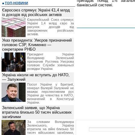
припадає понад 1% загальн
ТОП-НОВИНИ
банківській системі.
Євросоюз спрямує Україні €1,4 млрд
із доходів від російських активів
Європейський Союз спрямує
Україні 1,4 млрд євро за
рахунок доходів від
заморожених російських
активів.
Указ президента: Умєров призначений
головою СЗР, Клименко —
секретарем РНБО
Президент України
Володимир Зеленський
призначив Pустема Умєрова
головою Служби зовнішньої
розвідки України.
Україна ніколи не вступить до НАТО,
— Залужний
Посол України у Британії,
генерал Валерій Залужний не
вважає перспективним рух
України до членства в НАТО,
визначений в Конституції
України.
Зеленський заявив, що Україна
втратила близько 50 тисяч військових
загиблими
За словами Володимира
Зеленського, Україна
втратила на війні близько 50
тисяч військових загиблими,