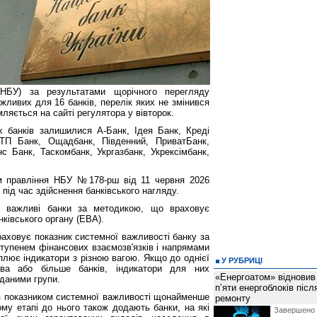
(НБУ) за результатами щорічного перегляду
жливих для 16 банків, перелік яких не змінився
мляється на сайті регулятора у вівторок.
 банків залишилися А-Банк, Ідея Банк, Креді
ОТП Банк, Ощадбанк, Південний, ПриватБанк,
Банк, Таскомбанк, Укргазбанк, Укрексімбанк,
м правління НБУ №178-рш від 11 червня 2026
під час здійснення банківського нагляду.
о важливі банки за методикою, що враховує
ківського органу (EBA).
аховує показник системної важливості банку за
ступенем фінансових взаємозв'язків і напрямами
оплює індикатори з різною вагою. Якщо до однієї
У РУБРИЦІ
два або більше банків, індикатори для них
«Енергоатом» відновив
даними групи.
п’яти енергоблоків піс
з показником системної важливості щонайменше
ремонту
ому етапі до нього також додають банки, на які
Завершено 