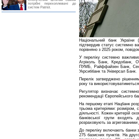
потрібні перехоплювачі до
систем Patriot.
Національний банк України 
підтвердив статус системно ва
порівняно з 2025 роком, повідо
У переліку системно важливих
Агріколь Банк, Кредобанк, 
ПУМБ, Райффайзен Банк, Сенс 
Укрсиббанк та Універсал Банк.
Перелік затверджено рішення
року та використовуватиметься 
Регулятор визначає системн
рекомендації Європейського бан
На першому етапі Нацбанк розр
трьома критеріями: розміром, 
діяльності. Кожен критерій ох
банківської групи входять 
розраховують за агрегованими 
До переліку включають банки 
275 базисних пунктів. На друг