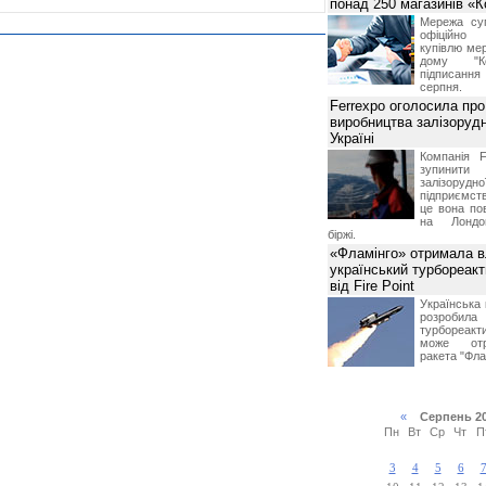
понад 250 магазинів «
Мережа суп
офіційно
купівлю мер
дому "Ко
підписання 
серпня.
Ferrexpo оголосила про
виробництва залізорудн
Україні
Компанія F
зупинит
залізоруд
підприємств
це вона по
на Лондон
біржі.
«Фламінго» отримала 
український турбореак
від Fire Point
Українська 
розроб
турбореакти
може отр
ракета "Фла
«
Серпень 2
Пн
Вт
Ср
Чт
П
3
4
5
6