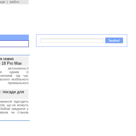
ація
|
ввійти
ея нових
 18 Pro Max
 автономності
ться одним із
чинників під час
асного мобільного
 преміального
»: посади для
акансія підходить
тів, що не можуть
бойові завдання у
 віком чи станом