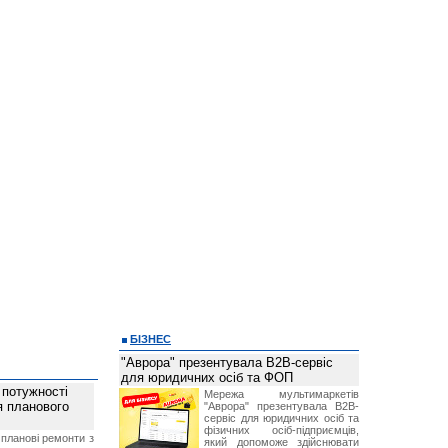
БІЗНЕС
"Аврора" презентувала B2B-сервіс
для юридичних осіб та ФОП
 потужності
Мережа мультимаркетів
ля планового
"Аврора" презентувала B2B-
сервіс для юридичних осіб та
фізичних осіб-підприємців,
планові ремонти з
який допоможе здійснювати