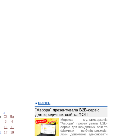
БІЗНЕС
"Аврора" презентувала B2B-сервіс
25
»
для юридичних осіб та ФОП
т
Сб
Нд
Мережа мультимаркетів
2
3
4
"Аврора" презентувала B2B-
сервіс для юридичних осіб та
9
10
11
фізичних осіб-підприємців,
6
17
18
який допоможе здійснювати