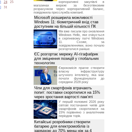
корпоративні закупівлі в
3
24
25
магазинах мережі за безготівковим
0
31
розрахунком через корпоративний баланс,
повідомила пресслужба компанії.
Microsoft розширила можливості
Windows 11: біометричний вхід став
доступним на більшій кількості ПК
Ми вже писали про оновлення
Windows Hello, яке очікується
в серпневому патчі Windows
11. Схоже, за
повідомленнями, воно почало
розгортатися раніше.
ЄС розгортає мережу AI-гігафабрик
для зміцнення позицій у глобальних
технологіях
Єврокомісія прагне створити
власну інфраструктуру
штучного інтелекту, яка має
почати функціонувати до
середини 2028 року
Чіпи для смартфонів втрачають
попит: поставки скоротилися на 15%
через зростання вартості пам’яті
У першій половині 2026 року
світові постачання чипів для
смартфонів скоротилися на
15% порівняно з аналогічним
періодом торік.
Китайські розробники створили
батарею для електромобілів із
зарядкою до 70% менш ніж за 4