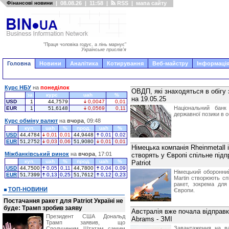
Фінансові новини
|
08.08.26
|
11:58
|
RSS
|
мапа сайту
"Праця чоловіка годує, а лінь марнує"
Українське прислів'я
Головна
Новини
Аналітика
Котирування
Веб-майстру
Інформація
Курс НБУ
на
понеділок
ОВДП, які знаходяться в обігу
за
курс
uah
%
на 19.05.25
USD
1
44,7579
0,0047
0,01
Національний банк
EUR
1
51,6148
0,0569
0,11
державної позики в о
Курс обміну валют
на
вчора
, 09:48
куп.
uah
%
прод.
uah
%
USD
44,4784
0,01
0,01
44,9448
0,01
0,02
EUR
51,2752
0,03
0,06
51,9080
0,01
0,01
Німецька компанія Rheinmetall 
Міжбанківський ринок
на
вчора
, 17:01
створять у Європі спільне під
куп.
uah
%
прод.
uah
%
Patriot
USD
44,7500
0,05
0,11
44,7800
0,04
0,09
Німецький оборонний
EUR
51,7399
0,13
0,25
51,7612
0,12
0,23
Martin створюють сп
ракет, зокрема для 
ТОП-НОВИНИ
Європи.
Постачання ракет для Patriot Україні не
буде: Трамп зробив заяву
Австралія вже почала відправку
Президент США Дональд
Abrams - ЗМІ
Трамп заявив, що
Завантаження на в
Сполученим Штатам самим