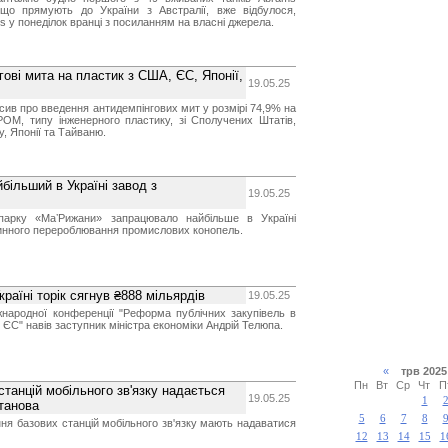
що прямують до України з Австралії, вже відбулося,
 у понеділок вранці з посиланням на власні джерела.
ові мита на пластик з США, ЄС, Японії,
19.05.25
сив про введення антидемпінгових мит у розмірі 74,9% на
POM, типу інженерного пластику, зі Сполучених Штатів,
, Японії та Тайваню.
ільший в Україні завод з
19.05.25
 парку «МаʼРижани» запрацювало найбільше в Україні
инного перероблювання промислових конопель.
країні торік сягнув ₴888 мільярдів
19.05.25
іжнародної конференції "Реформа публічних закупівель в
о ЄС" навів заступник міністра економіки Андрій Телюпа.
«
трв 20
Пн
Вт
Ср
Чт
П
станцій мобільного зв'язку надається
19.05.25
1
станова
5
6
7
8
ня базових станцій мобільного зв'язку мають надаватися
12
13
14
15
1