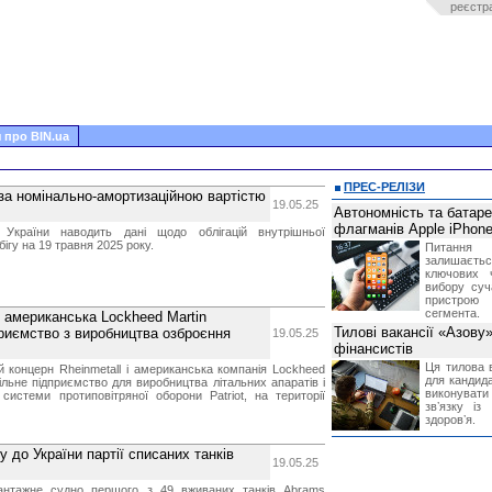
реєстр
 про BIN.ua
ПРЕС-РЕЛІЗИ
 за номінально-амортизаційною вартістю
19.05.25
Автономність та батар
флагманів Apple iPhone
 України наводить дані щодо облігацій внутрішньої
бігу на 19 травня 2025 року.
Питання
залишає
ключових 
вибору суч
пристрою
сегмента.
і американська Lockheed Martin
Тилові вакансії «Азову
приємство з виробництва озброєння
19.05.25
фінансистів
Ця тилова в
 концерн Rheinmetall і американська компанія Lockheed
для кандида
ільне підприємство для виробництва літальних апаратів і
виконувати 
системи протиповітряної оборони Patriot, на території
звʼязку із
здоровʼя.
 до України партії списаних танків
19.05.25
антажне судно першого з 49 вживаних танків Abrams