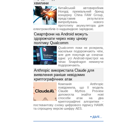
хвилини
Китайський автовиробник
Hongqi, преміальний бренд
концерну China FAW Group,
представив результати
випробувань нового
прототипу акумулятора для
електромобілів із надшвидкою зарядкою.
Смартфони на Android можуть
здорожчати через нову цінову
політику Qualcomm
Qualcomm поки не розкрила,
наскільки подорожчають чіпи,
але для покупців це означає
одне: усі Android-пристрої на
чіпах Snapdragon неминуче
подорожчають.
Anthropic використала Claude для
виявлення раніше невідомих
криптографічних атак
Компанія Anthropic
повідомила, що її модель
Claude Mythos Preview
допомогла знайти нові
способи атак на два
криптографічні алгоритми -
постквантову схему цифрового підпису HAWK
та спрощену версію шифру AES.
•
далі...