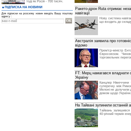
тоді як Росія - 700 тисяч.
ПІДПИСКА НА НОВИНИ
Ракето-дрон Ruta отримає нез
навігації
Для підписки на розсилку новин введіть Вашу поштову
адресу :
Нову система навігац
що входить до складу
Австралія заявила про готовні
відомо
Прем'єр-міністр Ент
Євросоюзом. Чинов
торговельних перегов
FT: Мерц намагався владнати 
Україну
Канцлер Німеччини 
суперечку між Римо
Мелоні не долучили д
домом щодо України
На Тайвані зупинили останній 
Тайвань залишився б
40-річний термін ен