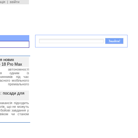
ація
|
ввійти
ея нових
 18 Pro Max
 автономності
ться одним із
чинників під час
асного мобільного
 преміального
»: посади для
акансія підходить
тів, що не можуть
бойові завдання у
 віком чи станом