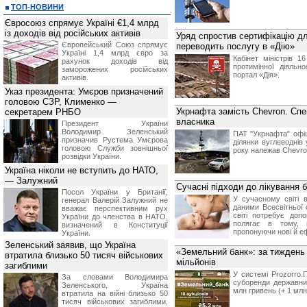
ТОП-НОВИНИ
Євросоюз спрямує Україні €1,4 млрд
із доходів від російських активів
Уряд спростив сертифікацію дл
Європейський Союз спрямує
переводить послугу в «Дію»
Україні 1,4 млрд євро за
Кабінет міністрів 1
рахунок доходів від
протимінної діяльн
заморожених російських
портал «Дія».
активів.
Указ президента: Умєров призначений
головою СЗР, Клименко —
Укрнафта замість Chevron. Сп
секретарем РНБО
власника
Президент України
Володимир Зеленський
ПАТ "Укрнафта" офіц
призначив Pустема Умєрова
ділянки вуглеводнів 
головою Служби зовнішньої
року належав Chevro
розвідки України.
Україна ніколи не вступить до НАТО,
— Залужний
Сучасні підходи до лікування 
Посол України у Британії,
У сучасному світі 
генерал Валерій Залужний не
даними Всесвітньої 
вважає перспективним рух
світі потребує доп
України до членства в НАТО,
полягає в тому, 
визначений в Конституції
пропонуючи нові й е
України.
Зеленський заявив, що Україна
«Земельний банк»: за тиждень 
втратила близько 50 тисяч військових
мільйонів
загиблими
У системі Prozorro.
За словами Володимира
суборенди державни
Зеленського, Україна
млн гривень (+ 1 млн
втратила на війні близько 50
тисяч військових загиблими,