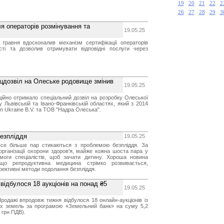
19
20
21
22
2
26
27
28
29
3
я операторів розмінування та
19.05.25
6 травня вдосконалив механізм сертифікації операторів
ості та дозволив отримувати відповідні послуги через
ецдозвіл на Олеське родовище змінив
19.05.25
ійно отримало спеціальний дозвіл на розробку Олеської
у Львівській та Івано-Франківській областях, який з 2014
n Ukraine B.V. та ТОВ "Надра Олеська".
безпліддя
19.05.25
все більше пар стикаються з проблемою безпліддя. За
організації охорони здоров'я, майже кожна шоста пара у
омоги спеціалістів, щоб зачати дитину. Хороша новина
що репродуктивна медицина стрімко розвивається,
фективні методи подолання безпліддя.
відбулося 18 аукціонів на понад ₴5
19.05.25
Продажі впродовж тижня відбулося 18 онлайн-аукціонів із
х земель за програмою «Земельний банк» на суму 5,2
 грн ПДВ).