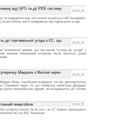
алежну від GPS та дії РЕБ систему
19.05.25
ії та наведення має постачати іспанська UAV Navigation,
 Grupo Oesía, яка й повідомила про підписання угоди.
сть до торговельної угоди з ЄС: що
19.05.25
оні Альбанезе заявив, що Австралія "готова до угоди" з
ник виявив обережний оптимізм після багатьох років
орів.
суперечку Макрона з Мелоні через
19.05.25
Фрідріх Мерц спробував владнати гостру дипломатичну
м і Парижем через те, що італійську прем'єрку Джорджу
о групи європейських лідерів, які координують дії з Білим
.
атомний енергоблок
19.05.25
ез атомної енергії після того, як 17 травня завершився
ергоблока №2 на АЕС Мааншан.