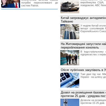
виробництва США, 
потрібні перехоплювачі до
повідомляє ABC News
систем Patriot.
Китай запроваджує антидемпінг
Тайваню
У неділю Китай оголо
імпорт сополімерів 
Європейського Союзу
На Житомирщині запустили найб
перероблювання конопель
В індустріальному
підприємство з перв
Обсяг публічних закупівель в У
Такі дані під час М
Україні - на шляху д
Дозвіл на розміщення базових 
протягом 25 днів - урядова по
Дозволи на розміщен
протягом 15-25 днів.