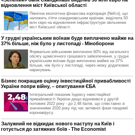
відновлення міст Київської області
Північна екологічна фінансова корпорація (Nefco), що
належить п'яти скандинавським країнам, виділила 50
млн євро на відновлення інфраструктури звільнених
міст Київської області.
У грудні українським воїнам буде виплачено майже на
37% більше, ніж було у листопаді - Міноборони
Формально військовим виплачено 60% від загального
обсягу щомісячного грошового забезпечення, у грудні
українським воїнам буде виплачено майже на 37%
більше, ніж було у листопаді, через низку додаткових
нарахувань.
Бізнес покращив оцінку інвестиційної привабливості
України попри війну, – опитування ЄБА
Інтегральний показник Індексу інвестиційної
привабливості України дещо відновився у другій
половині 2022 року - до 2,48 балів, що співставно зі
значеннями 2020 року під час активної фази пандемії
коронавірусу.
Залужний не відкидає нового наступу на Київ і
готується до затяжних боїв - The Economist