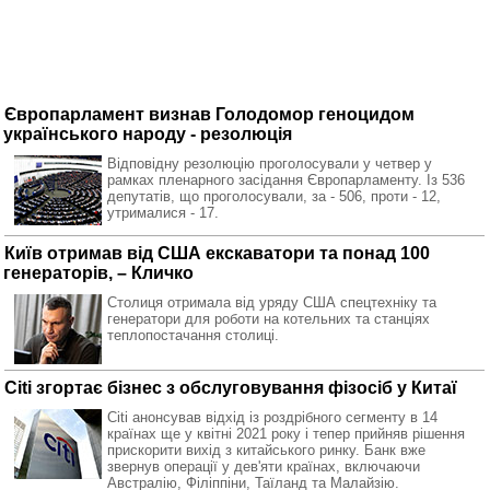
Європарламент визнав Голодомор геноцидом
українського народу - резолюція
Відповідну резолюцію проголосували у четвер у
рамках пленарного засідання Європарламенту. Із 536
депутатів, що проголосували, за - 506, проти - 12,
утрималися - 17.
Київ отримав від США екскаватори та понад 100
генераторів, – Кличко
Столиця отримала від уряду США спецтехніку та
генератори для роботи на котельних та станціях
теплопостачання столиці.
Citi згортає бізнес з обслуговування фізосіб у Китаї
Citi анонсував відхід із роздрібного сегменту в 14
країнах ще у квітні 2021 року і тепер прийняв рішення
прискорити вихід з китайського ринку. Банк вже
звернув операції у дев'яти країнах, включаючи
Австралію, Філіппіни, Таїланд та Малайзію.