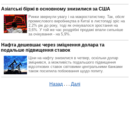
Азіатські біржі в основному знизилися за США
Ринки звернули увагу і на макростатистику. Так, обсяг
промислового виробництва в Китаї в листопаді зріс на
2,2% рік до року, тоді як очікувалося зростання на
3,6%. У той же час роздрібні продажі впали сильніше
за очікування - на 5,9%.
Нафта дешевшає через зміцнення долара та
подальше підвищення ставок
Ціни на нафту знизилися в четвер, оскільки долар
зміцнився, а можливість подальшого підвищення
відсоткових ставок світовими центральними банками
також посилила побоювання щодо попиту.
Назад
. . .
Далі