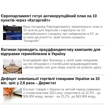
Європарламент готує антикорупційний план на 10
пунктів через «Катаргейт»
Вищі посадовці Європарламенту запропонують план із
10 пунктів для боротьби з корупцією на тлі
найсерйознішого скандалу про хабарництво в ЄС за
останні десятиліття, який почали називати
"Катаргейт".
Ватикан проводить краудфандингову кампанію для
відправки термобілизни в Україну
Благодійний офіс Ватикану у своїй заяві повідомив,
що він об'єднався з італійським краудфандинговим
сайтом eppela.com для збору коштів на купівлю одягу.
Дефіцит зовнішньої торгівлі товарами України за 10
міс. зріс у 2,6 раза – Держстат
Eкспорт товарів з України за звітний період порівняно
з січнем-жовтнем 2021 року скоротився на 32,3% - до
$36,859 млрд, імпорт - на 23,2%, до $43,909 млрд.