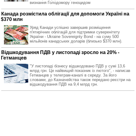
визнання Голодомору геноцидом
Канада розмістила облігації для допомоги Україні на
$370 млн
Уряд Канади успішно завершив розміщення
п'ятирічних облігацій для підтримки суверенітету
України - Ukraine Sovereignty Bond - на суму 500
мільйонів канадських доларів (близько $370 млн).
Відшкодування ПДВ у листопаді зросло на 20% -
Гетманцев
"У листопаді бізнесу відшкодовано ПДВ у сумі 13,6
млрд грн. Це найвищий показник із лютого", - написав
Гетманцев у телеграм-каналі в середу. За його
словами, до Казначейства також передано реєстри на
відшкодування ПДВ на 9,4 млрд грн.