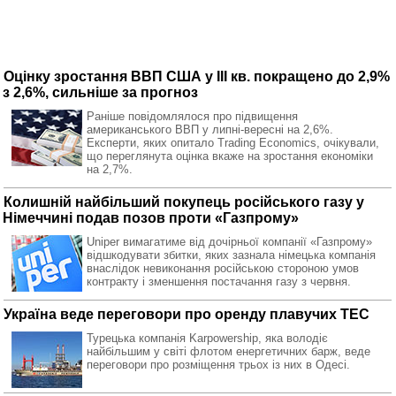
Оцінку зростання ВВП США у ІІІ кв. покращено до 2,9%
з 2,6%, сильніше за прогноз
Раніше повідомлялося про підвищення
американського ВВП у липні-вересні на 2,6%.
Експерти, яких опитало Trading Economics, очікували,
що переглянута оцінка вкаже на зростання економіки
на 2,7%.
Колишній найбільший покупець російського газу у
Німеччині подав позов проти «Газпрому»
Uniper вимагатиме від дочірньої компанії «Газпрому»
відшкодувати збитки, яких зазнала німецька компанія
внаслідок невиконання російською стороною умов
контракту і зменшення постачання газу з червня.
Україна веде переговори про оренду плавучих ТЕС
Турецька компанія Karpowership, яка володіє
найбільшим у світі флотом енергетичних барж, веде
переговори про розміщення трьох із них в Одесі.