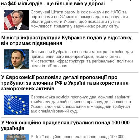
на $40 мільярдів - ще більше вже у дорозі
Сполучені Штати разом із союзниками по НАТО та
партнерами по G7 мають намір надалі нарощувати
обсяги допомоги Україні, щоб позбавити путіна
можливості тримати у заручниках решту світу.
Міністр інфраструктури Кубраков подав у відставку,
він отримає підвищення
Звільнення Кубракова з посади міністра потрібне для
призначення його віце-прем'єром, який очолить
міністерства інфраструктури та регіональної політики
після їх об'єднання
У Єврокомісії розповіли деталі пропозиції про
трибунал за злочини РФ в Україні та використання
заморожених активів
Європейська комісія пропонує два можливі варіанти
трибуналу для забезпечення правосуддя за скоєні в
Україні злочини: спеціальний міжнародний трибунал
або спеціалізований суд.
У Чехії офіційно працевлаштувалися понад 100 000
українців
У Чехії офіційно працевлаштовано понад 100 000