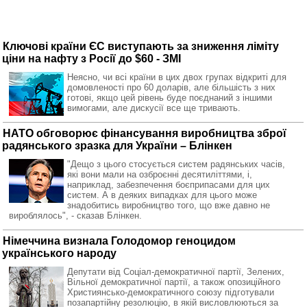
Ключові країни ЄС виступають за зниження ліміту
ціни на нафту з Росії до $60 - ЗМІ
Неясно, чи всі країни в цих двох групах відкриті для
домовленості про 60 доларів, але більшість з них
готові, якщо цей рівень буде поєднаний з іншими
вимогами, але дискусії все ще тривають.
НАТО обговорює фінансування виробництва зброї
радянського зразка для України – Блінкен
"Дещо з цього стосується систем радянських часів,
які вони мали на озброєнні десятиліттями, і,
наприклад, забезпечення боєприпасами для цих
систем. А в деяких випадках для цього може
знадобитись виробництво того, що вже давно не
вироблялось", - сказав Блінкен.
Німеччина визнала Голодомор геноцидом
українського народу
Депутати від Соціал-демократичної партії, Зелених,
Вільної демократичної партії, а також опозиційного
Християнсько-демократичного союзу підготували
позапартійну резолюцію, в якій висловлюються за