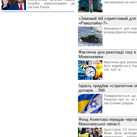
заплановане на наст
потрібні перехоплювачі до
систем Patriot.
«Зимовий бій сприятливий для 
«Рамштайну-7»
Можливості для ком
розряд фантастични
Фактична ціна реалізації газу в
Мінекономіки
Фактична ціна реаліз
його видобуток в Укр
тис. куб. м.
Ізраїль придбав «стратегічне 
доларів, - ЗМІ
Повідомляється, що 
Рішення про те, чи
наступним урядом.
Фонд Ахметова передав чергов
Миколаївської області
Цього разу 2,5 тися
Вони були розподі
переданому наборі