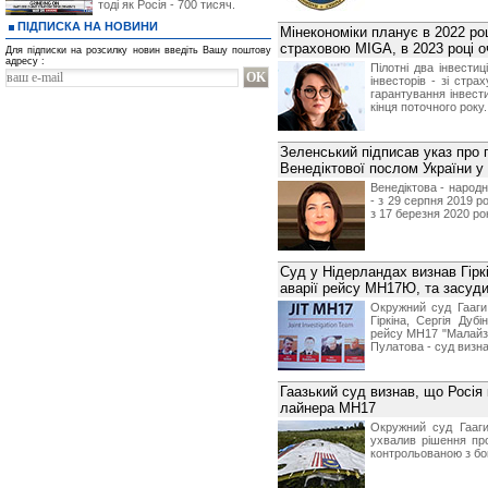
тоді як Росія - 700 тисяч.
ПІДПИСКА НА НОВИНИ
Мінекономіки планує в 2022 роц
страховою MIGA, в 2023 році оч
Для підписки на розсилку новин введіть Вашу поштову
адресу :
Пілотні два інвестиц
інвесторів - зі стр
гарантування інвест
кінця поточного року.
Зеленський підписав указ про 
Венедіктової послом України у
Венедіктова - народн
- з 29 серпня 2019 р
з 17 березня 2020 ро
Суд у Нідерландах визнав Гірк
аварії рейсу МН17Ю, та засуди
Окружний суд Гааги 
Гіркіна, Сергія Дуб
рейсу МН17 "Малайзій
Пулатова - суд визн
Гаазький суд визнав, що Росія
лайнера MH17
Окружний суд Гааги
ухвалив рішення пр
контрольованою з бок