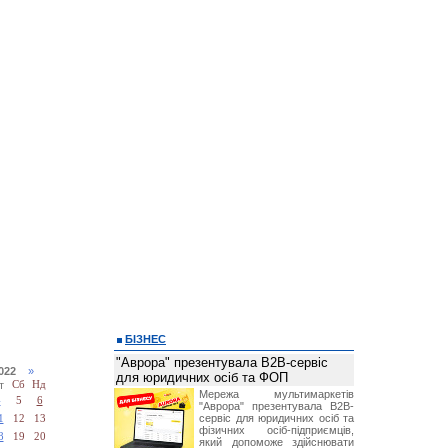
БІЗНЕС
"Аврора" презентувала B2B-сервіс
2022
»
для юридичних осіб та ФОП
т
Сб
Нд
Мережа мультимаркетів
4
5
6
"Аврора" презентувала B2B-
сервіс для юридичних осіб та
1
12
13
фізичних осіб-підприємців,
8
19
20
який допоможе здійснювати