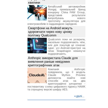
хвилини
Китайський автовиробник
Hongqi, преміальний бренд
концерну China FAW Group,
представив результати
випробувань нового
прототипу акумулятора для
електромобілів із надшвидкою зарядкою.
Смартфони на Android можуть
здорожчати через нову цінову
політику Qualcomm
Qualcomm поки не розкрила,
наскільки подорожчають чіпи,
але для покупців це означає
одне: усі Android-пристрої на
чіпах Snapdragon неминуче
подорожчають.
Anthropic використала Claude для
виявлення раніше невідомих
криптографічних атак
Компанія Anthropic
повідомила, що її модель
Claude Mythos Preview
допомогла знайти нові
способи атак на два
криптографічні алгоритми -
постквантову схему цифрового підпису HAWK
та спрощену версію шифру AES.
•
далі...