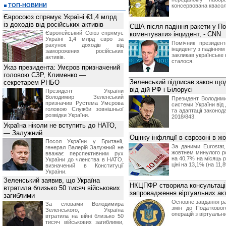
ТОП-НОВИНИ
консервована квасол
Євросоюз спрямує Україні €1,4 млрд
із доходів від російських активів
США після падіння ракети у П
Європейський Союз спрямує
коментувати» інцидент, - CNN
Україні 1,4 млрд євро за
Помічник президен
рахунок доходів від
інциденту з падінням
заморожених російських
закликав українське
активів.
сталося.
Указ президента: Умєров призначений
головою СЗР, Клименко —
Зеленський підписав закон щод
секретарем РНБО
від дій РФ і Білорусі
Президент України
Володимир Зеленський
Президент Володими
призначив Pустема Умєрова
системи України від 
головою Служби зовнішньої
та адаптації законо
розвідки України.
2018/843.
Україна ніколи не вступить до НАТО,
— Залужний
Оцінку інфляції в єврозоні в ж
Посол України у Британії,
За даними Eurostat,
генерал Валерій Залужний не
жовтнем минулого ро
вважає перспективним рух
на 40,7% на місяць 
України до членства в НАТО,
ціні на 13,1% (на 11,
визначений в Конституції
України.
Зеленський заявив, що Україна
НКЦПФР створила консультаці
втратила близько 50 тисяч військових
запровадження віртуальних акт
загиблими
Основне завдання ра
За словами Володимира
змін до Податково
Зеленського, Україна
операцій з віртуальн
втратила на війні близько 50
тисяч військових загиблими,