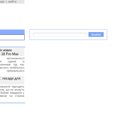
ація
|
ввійти
ея нових
 18 Pro Max
 автономності
ться одним із
чинників під час
асного мобільного
 преміального
»: посади для
акансія підходить
тів, що не можуть
бойові завдання у
 віком чи станом