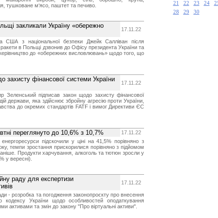
21
22
23
24
2
я, тушковане м‘ясо, паштет та печиво.
28
29
30
ольщі закликали Україну «обережно
17.11.22
та США з національної безпеки Джейк Салліван після
 ракети в Польщі дзвонив до Офісу президента України та
 керівництво до «обережних висловлювань» щодо того, що
о захисту фінансової системи України
17.11.22
р Зеленський підписав закон щодо захисту фінансової
дій держави, яка здійснює збройну агресію проти України,
давства до окремих стандартів FATF і вимог Директиви ЄС
овтні переглянуто до 10,6% з 10,7%
17.11.22
 енергоресурси підскочили у ціні на 41,5% порівняно з
ку, темпи зростання прискорилися порівняно з підйомом
раніше. Продукти харчування, алкоголь та тютюн зросли у
8% у вересні).
йну раду для експертизи
17.11.22
ивів
ди - розробка та погодження законопроєкту про внесення
го кодексу України щодо особливостей оподаткування
ими активами та змін до закону "Про віртуальні активи".