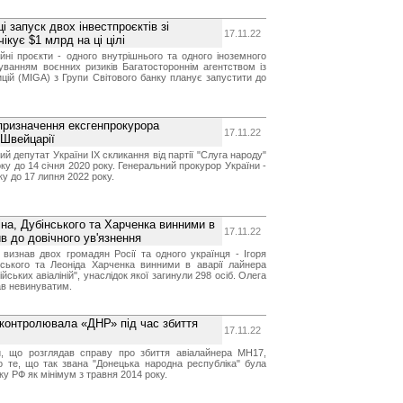
і запуск двох інвестпроєктів зі
17.11.22
ікує $1 млрд на ці цілі
ійні проєкти - одного внутрішнього та одного іноземного
ахуванням воєнних ризиків Багатостороннім агентством із
ицій (MIGA) з Групи Світового банку планує запустити до
призначення ексгенпрокурора
17.11.22
 Швейцарії
ий депутат України IX скликання від партії "Слуга народу"
оку до 14 січня 2020 року. Генеральний прокурор України -
ку до 17 липня 2022 року.
іна, Дубінського та Харченка винними в
17.11.22
в до довічного ув'язнення
визнав двох громадян Росії та одного українця - Ігоря
інського та Леоніда Харченка винними в аварії лайнера
ських авіаліній", унаслідок якої загинули 298 осіб. Олега
ав невинуватим.
 контролювала «ДНР» під час збиття
17.11.22
, що розглядав справу про збиття авіалайнера MH17,
о те, що так звана "Донецька народна республіка" була
у РФ як мінімум з травня 2014 року.