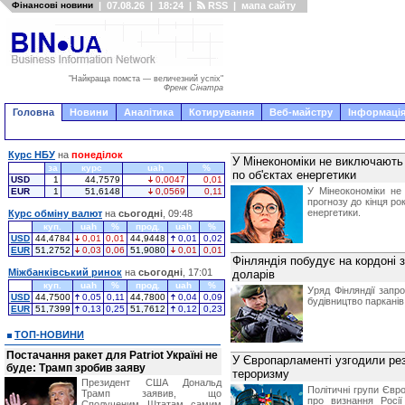
Фінансові новини
|
07.08.26
|
18:24
|
RSS
|
мапа сайту
"Найкраща помста — величезний успіх"
Френк Сінатра
Головна
Новини
Аналітика
Котирування
Веб-майстру
Інформація
Курс НБУ
на
понеділок
У Мінекономіки не виключають
за
курс
uah
%
по об'єктах енергетики
USD
1
44,7579
0,0047
0,01
У Мінеокономіки не
EUR
1
51,6148
0,0569
0,11
прогнозу до кінця ро
енергетики.
Курс обміну валют
на
сьогодні
, 09:48
куп.
uah
%
прод.
uah
%
USD
44,4784
0,01
0,01
44,9448
0,01
0,02
EUR
51,2752
0,03
0,06
51,9080
0,01
0,01
Фінляндія побудує на кордоні 
Міжбанківський ринок
на
сьогодні
, 17:01
доларів
куп.
uah
%
прод.
uah
%
Уряд Фінляндії запр
USD
44,7500
0,05
0,11
44,7800
0,04
0,09
будівництво парканів
EUR
51,7399
0,13
0,25
51,7612
0,12
0,23
ТОП-НОВИНИ
Постачання ракет для Patriot Україні не
У Європарламенті узгодили ре
буде: Трамп зробив заяву
тероризму
Президент США Дональд
Політичні групи Євр
Трамп заявив, що
про визнання Росі
Сполученим Штатам самим