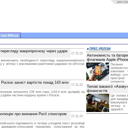
реєстр
 про BIN.ua
ПРЕС-РЕЛІЗИ
 перегляду макропрогнозу через удари
17.11.22
Автономність та батар
флагманів Apple iPhone
 виключають необхідності перегляду макроекономічного
ку у зв'язку з масованими ракетними ударами по об'єктах
Питання
залишає
ключових 
вибору суч
пристрою
сегмента.
з Росією захист вартістю понад 143 млн
17.11.22
Тилові вакансії «Азову
фінансистів
опонував витратити 139 млн євро (143,4 млн доларів) на
 уздовж частини кордону країни з Росією.
Ця тилова в
для кандида
виконувати 
звʼязку із
здоровʼя.
золюцію про визнання Росії спонсором
17.11.22
опейського парламенту в четвер узгодили текст резолюції
ї державою-спонсором тероризму, голосування за яку