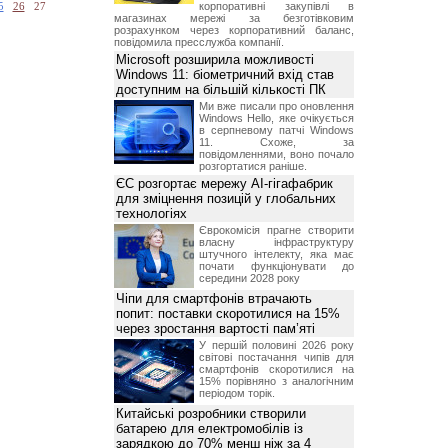
корпоративні закупівлі в
5
26
27
магазинах мережі за безготівковим
розрахунком через корпоративний баланс,
повідомила пресслужба компанії.
Microsoft розширила можливості
Windows 11: біометричний вхід став
доступним на більшій кількості ПК
Ми вже писали про оновлення
Windows Hello, яке очікується
в серпневому патчі Windows
11. Схоже, за
повідомленнями, воно почало
розгортатися раніше.
ЄС розгортає мережу AI-гігафабрик
для зміцнення позицій у глобальних
технологіях
Єврокомісія прагне створити
власну інфраструктуру
штучного інтелекту, яка має
почати функціонувати до
середини 2028 року
Чіпи для смартфонів втрачають
попит: поставки скоротилися на 15%
через зростання вартості пам’яті
У першій половині 2026 року
світові постачання чипів для
смартфонів скоротилися на
15% порівняно з аналогічним
періодом торік.
Китайські розробники створили
батарею для електромобілів із
зарядкою до 70% менш ніж за 4