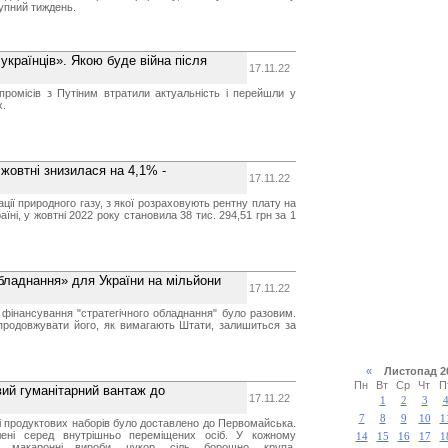
упний тиждень.
українців». Якою буде війна після
17.11.22
промісів з Путіним втратили актуальність і перейшли у
х.
 жовтні знизилася на 4,1% -
17.11.22
ації природного газу, з якої розраховують рентну плату на
аїні, у жовтні 2022 року становила 38 тис. 294,51 грн за 1
обладнання» для України на мільйони
17.11.22
фінансування "стратегічного обладнання" було разовим.
 продовжувати його, як вимагають Штати, залишиться за
«
Листопад 
Пн
Вт
Ср
Чт
П
ий гуманітарний вантаж до
17.11.22
1
2
3
7
8
9
10
1
чі продуктових наборів було доставлено до Первомайська.
лені серед внутрішньо переміщених осіб. У кожному
14
15
16
17
1
: макаронні вироби, цукор, сіль, борошно, крупа,