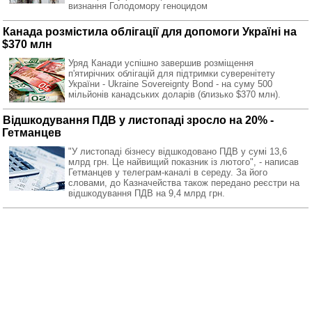
визнання Голодомору геноцидом
Канада розмістила облігації для допомоги Україні на
$370 млн
Уряд Канади успішно завершив розміщення
п'ятирічних облігацій для підтримки суверенітету
України - Ukraine Sovereignty Bond - на суму 500
мільйонів канадських доларів (близько $370 млн).
Відшкодування ПДВ у листопаді зросло на 20% -
Гетманцев
"У листопаді бізнесу відшкодовано ПДВ у сумі 13,6
млрд грн. Це найвищий показник із лютого", - написав
Гетманцев у телеграм-каналі в середу. За його
словами, до Казначейства також передано реєстри на
відшкодування ПДВ на 9,4 млрд грн.