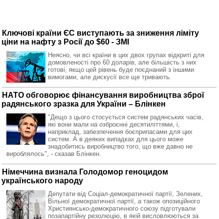
Ключові країни ЄС виступають за зниження ліміту
ціни на нафту з Росії до $60 - ЗМІ
Неясно, чи всі країни в цих двох групах відкриті для
домовленості про 60 доларів, але більшість з них
готові, якщо цей рівень буде поєднаний з іншими
вимогами, але дискусії все ще тривають.
НАТО обговорює фінансування виробництва зброї
радянського зразка для України – Блінкен
"Дещо з цього стосується систем радянських часів,
які вони мали на озброєнні десятиліттями, і,
наприклад, забезпечення боєприпасами для цих
систем. А в деяких випадках для цього може
знадобитись виробництво того, що вже давно не
вироблялось", - сказав Блінкен.
Німеччина визнала Голодомор геноцидом
українського народу
Депутати від Соціал-демократичної партії, Зелених,
Вільної демократичної партії, а також опозиційного
Християнсько-демократичного союзу підготували
позапартійну резолюцію, в якій висловлюються за