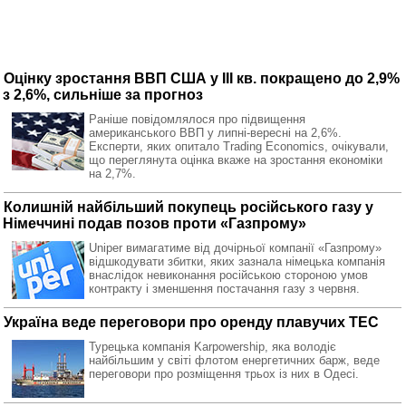
Оцінку зростання ВВП США у ІІІ кв. покращено до 2,9%
з 2,6%, сильніше за прогноз
Раніше повідомлялося про підвищення
американського ВВП у липні-вересні на 2,6%.
Експерти, яких опитало Trading Economics, очікували,
що переглянута оцінка вкаже на зростання економіки
на 2,7%.
Колишній найбільший покупець російського газу у
Німеччині подав позов проти «Газпрому»
Uniper вимагатиме від дочірньої компанії «Газпрому»
відшкодувати збитки, яких зазнала німецька компанія
внаслідок невиконання російською стороною умов
контракту і зменшення постачання газу з червня.
Україна веде переговори про оренду плавучих ТЕС
Турецька компанія Karpowership, яка володіє
найбільшим у світі флотом енергетичних барж, веде
переговори про розміщення трьох із них в Одесі.