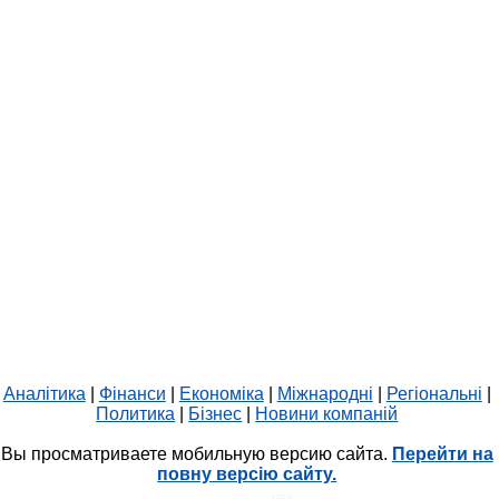
Аналітика
|
Фінанси
|
Економіка
|
Міжнародні
|
Регіональні
|
Политика
|
Бізнес
|
Новини компаній
Вы просматриваете мобильную версию сайта.
Перейти на
повну версію сайту.