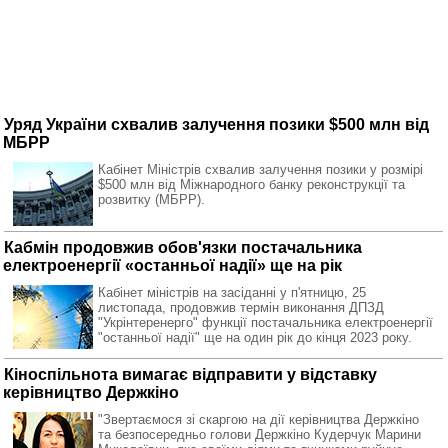
Уряд України схвалив залучення позики $500 млн від
МБРР
Кабінет Міністрів схвалив залучення позики у розмірі
$500 млн від Міжнародного банку реконструкції та
розвитку (МБРР).
Кабмін продовжив обов'язки постачальника
електроенергії «останньої надії» ще на рік
Кабінет міністрів на засіданні у п'ятницю, 25
листопада, продовжив термін виконання ДПЗД
"Укрінтеренерго" функції постачальника електроенергії
"останньої надії" ще на один рік до кінця 2023 року.
Кіноспільнота вимагає відправити у відставку
керівництво Держкіно
"Звертаємося зі скаргою на дії керівництва Держкіно
та безпосередньо голови Держкіно Кудерчук Марини