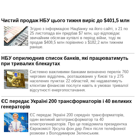
Чистий продаж НБУ цього тижня виріс до $401,5 млн
Згідно з інформацією Нацбанку на його сайті, з 21 по
25 листопада він придбав $7 млн, що відповідає
звичайним обсягам купівлі в період війни, тоді як
продав $408,5 млн порівняно з $182,2 млн тижнем
раніше.
НБУ оприлюднив список банків, які працюватимуть
при тривалих блекаутах
Системно важливими банками визначено перелік 760
чергових відділень, розташованих у Києві та у 275
населених пунктах 22 областей, які надаватимуть
клієнтам фінансові послуги навіть в умовах тривалої
відсутності енергопостачання.
ЄС передає Україні 200 трансформаторів і 40 великих
генераторів
ЄС передає Україні 200 середніх трансформаторів,
один великий автотрансформатор та 40
електрогенераторів. Про це повідомила президентка
Єврокомісії Урсула фон дер Ляєн після телефонної
розмови з Володимиром Зеленським.