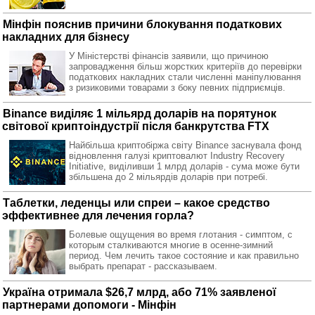
Мінфін пояснив причини блокування податкових
накладних для бізнесу
У Міністерстві фінансів заявили, що причиною
запровадження більш жорстких критеріїв до перевірки
податкових накладних стали численні маніпулювання
з ризиковими товарами з боку певних підприємців.
Binance виділяє 1 мільярд доларів на порятунок
світової криптоіндустрії після банкрутства FTX
Найбільша криптобіржа світу Binance заснувала фонд
відновлення галузі криптовалют Industry Recovery
Initiative, виділивши 1 млрд доларів - сума може бути
збільшена до 2 мільярдів доларів при потребі.
Таблетки, леденцы или спреи – какое средство
эффективнее для лечения горла?
Болевые ощущения во время глотания - симптом, с
которым сталкиваются многие в осенне-зимний
период. Чем лечить такое состояние и как правильно
выбрать препарат - рассказываем.
Україна отримала $26,7 млрд, або 71% заявленої
партнерами допомоги - Мінфін