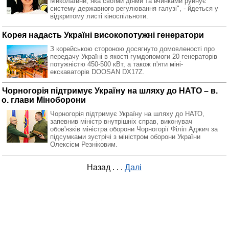
Миколаївни, яка своїми діями та вчинками руйнує
систему державного регулювання галузі", - йдеться у
відкритому листі кіноспільноти.
Корея надасть Україні високопотужні генератори
З корейською стороною досягнуто домовленості про
передачу Україні в якості гумдопомоги 20 генераторів
потужністю 450-500 кВт, а також п'яти міні-
екскаваторів DOOSAN DX17Z.
Чорногорія підтримує Україну на шляху до НАТО – в.
о. глави Міноборони
Чорногорія підтримує Україну на шляху до НАТО,
запевнив міністр внутрішніх справ, виконувач
обов'язків міністра оборони Чорногорії Філіп Аджич за
підсумками зустрічі з міністром оборони України
Олексієм Резніковим.
Назад
. . .
Далі