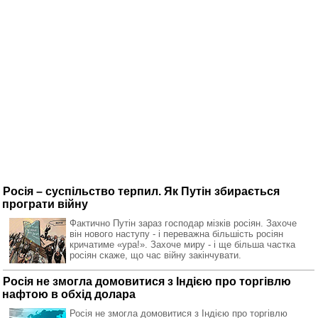
Росія – суспільство терпил. Як Путін збирається
програти війну
Фактично Путін зараз господар мізків росіян. Захоче
він нового наступу - і переважна більшість росіян
кричатиме «ура!». Захоче миру - і ще більша частка
росіян скаже, що час війну закінчувати.
Росія не змогла домовитися з Індією про торгівлю
нафтою в обхід долара
Росія не змогла домовитися з Індією про торгівлю