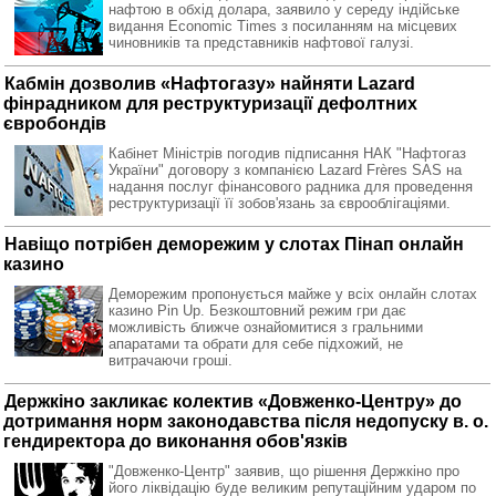
нафтою в обхід долара, заявило у середу індійське
видання Economic Times з посиланням на місцевих
чиновників та представників нафтової галузі.
Кабмін дозволив «Нафтогазу» найняти Lazard
фінрадником для реструктуризації дефолтних
євробондів
Кабінет Міністрів погодив підписання НАК "Нафтогаз
України" договору з компанією Lazard Frères SAS на
надання послуг фінансового радника для проведення
реструктуризації її зобов'язань за єврооблігаціями.
Навіщо потрібен деморежим у слотах Пінап онлайн
казино
Деморежим пропонується майже у всіх онлайн слотах
казино Pin Up. Безкоштовний режим гри дає
можливість ближче ознайомитися з гральними
апаратами та обрати для себе підхожий, не
витрачаючи гроші.
Держкіно закликає колектив «Довженко-Центру» до
дотримання норм законодавства після недопуску в. о.
гендиректора до виконання обов'язків
"Довженко-Центр" заявив, що рішення Держкіно про
його ліквідацію буде великим репутаційним ударом по