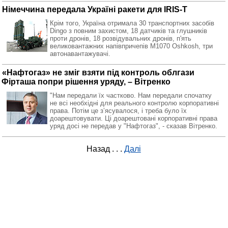
Німеччина передала Україні ракети для IRIS-T
Крім того, Україна отримала 30 транспортних засобів
Dingo з повним захистом, 18 датчиків та глушників
проти дронів, 18 розвідувальних дронів, п'ять
великовантажних напівпричепів М1070 Oshkosh, три
автонавантажувачі.
«Нафтогаз» не зміг взяти під контроль облгази
Фірташа попри рішення уряду, – Вітренко
"Нам передали їх частково. Нам передали спочатку
не всі необхідні для реального контролю корпоративні
права. Потім це зʼясувалося, і треба було їх
доарештовувати. Ці доарештовані корпоративні права
уряд досі не передав у "Нафтогаз", - сказав Вітренко.
Назад
. . .
Далі