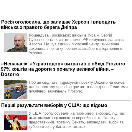
Росія оголосила, що залишає Херсон і виводить
війська з правого берега Дніпра
Командувач російських військ в Україні Сергій
Суровікін оголосив, що армія РФ вимушено залишає
Херсон. Це був єдиний обласний центр, який вона
захопила з початку повномасштабного вторгнення в
Україну.
«Неначасі»: «Укравтодор» витратив в обхід Prozorro
97% коштів на дороги з початку великої війни, –
Dozorro
Про це свідчать підрахунки проєкту Dozorro на основі
даних порталу spending.gov.ua та електронної системи
публічних закупівель Prozorro.
Перші результати виборів у США: що відомо
У США проголосували на проміжних виборах, під час
яких американці повністю переобирають Палату
представників, третину Сенату, законодавчі збори та
губернаторів у багатьох штатах.