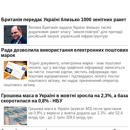
Британія передає Україні близько 1000 зенітних ракет
Велика Британія надала Україні близько тисячі
додаткових ракет класу "земля-повітря" для протидії
російській загрозі українській інфраструктурі.
Рада дозволила використання електронних поштових
марок
Згідно документу, електронна марка - знак поштової
оплати, що у вигляді графічної інформації наноситься
на листи, поштові картки, містить інформацію про
поштове відправлення і підтверджує оплату послуг
поштового зв'язку, які надає призначений оператор
поштового зв'язку.
Грошова маса в Україні в жовтні зросла на 2,3%, а база
скоротилася на 0,8% - НБУ
Грошова маса в Україні (агрегат M3) після зростання
на 0,8% у вересні у жовтні додала ще 2,3%, або 52,6
млрд грн - до 2 трлн 329,6 млрд грн.