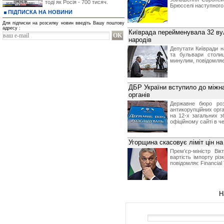
тоді як Росія - 700 тисяч.
Брюсселі наступного 
ПІДПИСКА НА НОВИНИ
Для підписки на розсилку новин введіть Вашу поштову
адресу :
Київрада перейменувала 32 ву
народів
Депутати Київради н
та бульвари столиц
минулим, повідомляє
ДБР України вступило до міжна
органів
Державне бюро роз
антикорупційних орга
на 12-х загальних з
офіційному сайті в ч
Угорщина скасовує ліміт цін н
Прем'єр-міністр Ві
вартість імпорту різк
повідомляє Financial
Н