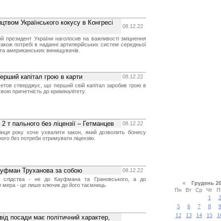
цтвом Українського кокусу в Конгресі
08.12.22
тий президент України наголосив на важливості зміцнення
також потребі в наданні артилерійських систем середньої
 та американських винищувачів.
перший капітал грою в карти
08.12.22
етов стверджує, що перший свій капітал заробив грою в
свою причетність до криміналітету.
 2 т пального без ліцензії – Гетманцев
08.12.22
інця року хоче ухвалити закон, який дозволить бізнесу
ьного без потреби отримувати ліцензію.
ауфман Труханова за собою
08.12.22
у слідства - не до Кауфмана та Грановського, а до
«
Грудень 
 мера - це лише ключик до його таємниць.
Пн
Вт
Ср
Чт
П
1
5
6
7
8
12
13
14
15
1
від посади має політичний характер,