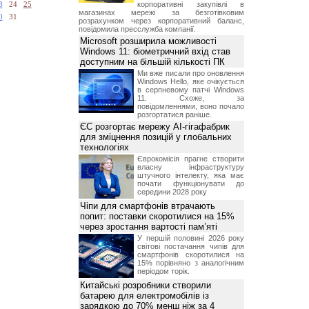
корпоративні закупівлі в
3
24
25
магазинах мережі за безготівковим
0
31
розрахунком через корпоративний баланс,
повідомила пресслужба компанії.
Microsoft розширила можливості
Windows 11: біометричний вхід став
доступним на більшій кількості ПК
Ми вже писали про оновлення
Windows Hello, яке очікується
в серпневому патчі Windows
11. Схоже, за
повідомленнями, воно почало
розгортатися раніше.
ЄС розгортає мережу AI-гігафабрик
для зміцнення позицій у глобальних
технологіях
Єврокомісія прагне створити
власну інфраструктуру
штучного інтелекту, яка має
почати функціонувати до
середини 2028 року
Чіпи для смартфонів втрачають
попит: поставки скоротилися на 15%
через зростання вартості пам’яті
У першій половині 2026 року
світові постачання чипів для
смартфонів скоротилися на
15% порівняно з аналогічним
періодом торік.
Китайські розробники створили
батарею для електромобілів із
зарядкою до 70% менш ніж за 4