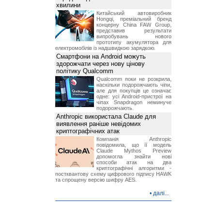
хвилини
Китайський автовиробник
Hongqi, преміальний бренд
концерну China FAW Group,
представив результати
випробувань нового
прототипу акумулятора для
електромобілів із надшвидкою зарядкою.
Смартфони на Android можуть
здорожчати через нову цінову
політику Qualcomm
Qualcomm поки не розкрила,
наскільки подорожчають чіпи,
але для покупців це означає
одне: усі Android-пристрої на
чіпах Snapdragon неминуче
подорожчають.
Anthropic використала Claude для
виявлення раніше невідомих
криптографічних атак
Компанія Anthropic
повідомила, що її модель
Claude Mythos Preview
допомогла знайти нові
способи атак на два
криптографічні алгоритми -
постквантову схему цифрового підпису HAWK
та спрощену версію шифру AES.
•
далі...