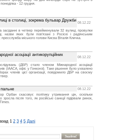
понеділка - 12 грудня.
лиці в столиці, зокрема бульвар Дружби
08.12.22
а засіданні в четвер перейменували 32 вулиці, провулки
і, назви яких були пов'язані з Росією і радянським
 пресслужба міського голови Києва Віталія Кличка.
родної асоціації антикорупційних
08.12.22
слідувань (ДБР) стало членом Міжнародної асоціації
нів (IAACA, офіс у Гонконзі). Таке рішення було ухвалено
борах членів цієї організації, повідомило ДБР на своєму
етвер.
а пальне
08.12.22
ктор Орбан скасовує політику утримання цін, оскільки
о зросла після того, як російські санкції підірвали ринок,
 Times.
азад
1
2
3
4
5
Далі