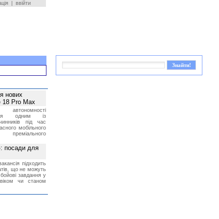
ація
|
ввійти
ея нових
 18 Pro Max
 автономності
ться одним із
чинників під час
асного мобільного
 преміального
»: посади для
акансія підходить
тів, що не можуть
бойові завдання у
 віком чи станом