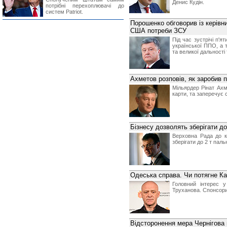
Денис Кудін.
потрібні перехоплювачі до
систем Patriot.
Порошенко обговорив із керівни
США потреби ЗСУ
Під час зустрічі п'я
української ППО, а 
та великої дальності
Ахметов розповів, як заробив 
Мільярдер Рінат Ахм
карти, та заперечує 
Бізнесу дозволять зберігати до
Верховна Рада до к
зберігати до 2 т пал
Одеська справа. Чи потягне К
Головний інтерес 
Труханова. Спонсори
Відсторонення мера Чернігова 