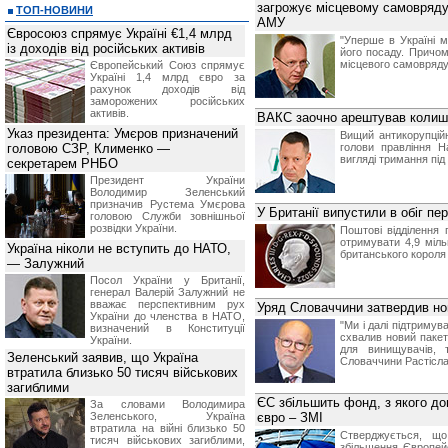
загрожує місцевому самоврядув
ТОП-НОВИНИ
АМУ
Євросоюз спрямує Україні €1,4 млрд
"Уперше в Україні м
із доходів від російських активів
його посаду. Причом
місцевого самоврядува
Європейський Союз спрямує
Україні 1,4 млрд євро за
рахунок доходів від
заморожених російських
активів.
ВАКС заочно арештував колиш
Указ президента: Умєров призначений
Вищий антикорупцій
головою СЗР, Клименко —
голови правління Н
вигляді тримання під
секретарем РНБО
Президент України
Володимир Зеленський
призначив Pустема Умєрова
У Британії випустили в обіг пер
головою Служби зовнішньої
розвідки України.
Поштові відділення
отримувати 4,9 міл
Україна ніколи не вступить до НАТО,
британського короля 
— Залужний
Посол України у Британії,
генерал Валерій Залужний не
вважає перспективним рух
Уряд Словаччини затвердив нов
України до членства в НАТО,
"Ми і далі підтриму
визначений в Конституції
схвалив новий пакет
України.
для винищувачів, 
Зеленський заявив, що Україна
Словаччини Растісла
втратила близько 50 тисяч військових
загиблими
ЄС збільшить фонд, з якого до
За словами Володимира
Зеленського, Україна
євро – ЗМІ
втратила на війні близько 50
Стверджується, щ
тисяч військових загиблими,
збільшення Європей