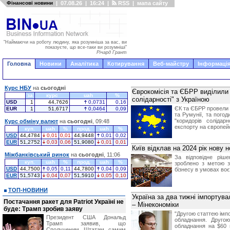
Фінансові новини
|
07.08.26
|
16:24
|
RSS
|
мапа сайту
"Наймаючи на роботу людину, яка розумніша за вас, ви
показуєте, що все-таки ви розумніші"
Річард Грант
Головна
Новини
Аналітика
Котирування
Веб-майстру
Інформація
Курс НБУ
на
сьогодні
Єврокомісія та ЄБРР виділили 
за
курс
uah
%
солідарності" з Україною
USD
1
44,7626
0,0731
0,16
ЄК та ЄБРР провели к
EUR
1
51,6717
0,0464
0,09
та Румунії, та пого
"коридорів солідар
Курс обміну валют
на
сьогодні
, 09:48
експорту на європейс
куп.
uah
%
прод.
uah
%
USD
44,4784
0,01
0,01
44,9448
0,01
0,02
EUR
51,2752
0,03
0,06
51,9080
0,01
0,01
Київ відклав на 2024 рік нову 
Міжбанківський ринок
на
сьогодні
, 11:06
За відповідне ріш
куп.
uah
%
прод.
uah
%
зроблено з метою з
USD
44,7500
0,05
0,11
44,7800
0,04
0,09
бізнесу в умовах воє
EUR
51,5743
0,04
0,07
51,5910
0,05
0,10
ТОП-НОВИНИ
Україна за два тижні імпортува
Постачання ракет для Patriot Україні не
– Мінекономіки
буде: Трамп зробив заяву
"Другою статтею імпо
Президент США Дональд
обладнання. Другою
Трамп заявив, що
обладнання на $60 
Сполученим Штатам самим