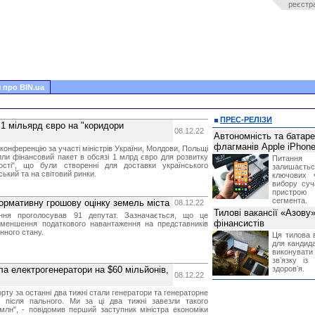
реєстр
 про BIN.ua
ПРЕС-РЕЛІЗИ
1 мільярд євро на "коридори
08.12.22
Автономність та батар
флагманів Apple iPhone
онференцію за участі міністрів України, Молдови, Польщі
дили фінансовий пакет в обсязі 1 млрд євро для розвитку
Питання
ності", що були створенні для доставки українського
залишає
ький та на світовий ринки.
ключових 
вибору суч
пристрою
сегмента.
нормативну грошову оцінку земель міста
08.12.22
Тилові вакансії «Азову
ення проголосував 91 депутат. Зазначається, що це
фінансистів
меншення податкового навантаження на представників
нного стану.
Ця тилова в
для кандида
виконувати 
звʼязку із
ла електрогенератори на $60 мільйонів,
здоровʼя.
08.12.22
рту за останні два тижні стали генератори та генераторне
 після пального. Ми за ці два тижні завезли такого
млн", - повідомив перший заступник міністра економіки