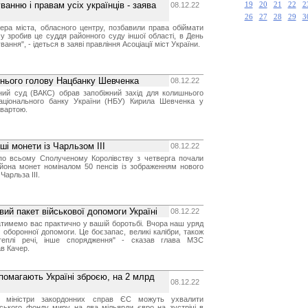
анню і правам усіх українців - заява
08.12.22
19
20
21
22
2
26
27
28
29
3
ера міста, обласного центру, позбавили права обіймати
у зробив це суддя районного суду іншої області, в День
ння", - ідеться в заяві правління Асоціації міст України.
нього голову Нацбанку Шевченка
08.12.22
ний суд (ВАКС) обрав запобіжний захід для колишнього
аціонального банку України (НБУ) Кирила Шевченка у
 вартою.
ші монети із Чарльзом III
08.12.22
 по всьому Сполученому Королівству з четверга почали
ьйона монет номіналом 50 пенсів із зображенням нового
Чарльза III.
ий пакет військової допомоги Україні
08.12.22
ватимемо вас практично у вашій боротьбі. Вчора наш уряд
 оборонної допомоги. Це боєзапас, великі калібри, також
теплі речі, інше спорядження" - сказав глава МЗС
в Качер.
помагають Україні зброєю, на 2 млрд
08.12.22
о міністри закордонних справ ЄС можуть ухвалити
ського фонду миру на два мільярди євро на зустрічі в