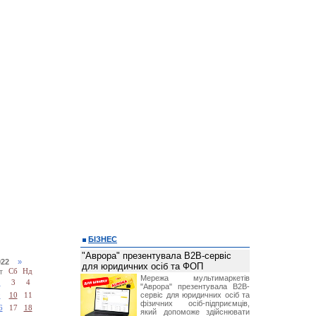
БІЗНЕС
"Аврора" презентувала B2B-сервіс
2022
»
для юридичних осіб та ФОП
т
Сб
Нд
Мережа мультимаркетів
2
3
4
"Аврора" презентувала B2B-
сервіс для юридичних осіб та
9
10
11
фізичних осіб-підприємців,
6
17
18
який допоможе здійснювати