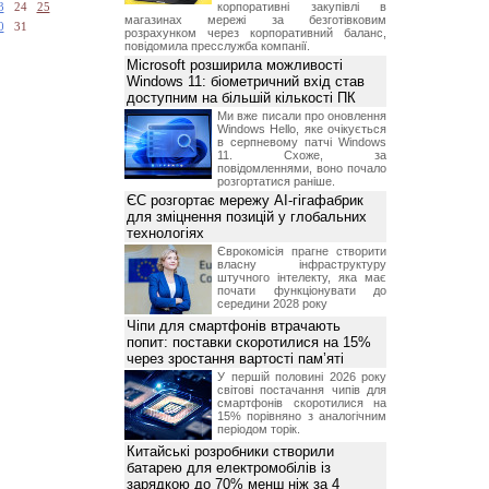
корпоративні закупівлі в
3
24
25
магазинах мережі за безготівковим
0
31
розрахунком через корпоративний баланс,
повідомила пресслужба компанії.
Microsoft розширила можливості
Windows 11: біометричний вхід став
доступним на більшій кількості ПК
Ми вже писали про оновлення
Windows Hello, яке очікується
в серпневому патчі Windows
11. Схоже, за
повідомленнями, воно почало
розгортатися раніше.
ЄС розгортає мережу AI-гігафабрик
для зміцнення позицій у глобальних
технологіях
Єврокомісія прагне створити
власну інфраструктуру
штучного інтелекту, яка має
почати функціонувати до
середини 2028 року
Чіпи для смартфонів втрачають
попит: поставки скоротилися на 15%
через зростання вартості пам’яті
У першій половині 2026 року
світові постачання чипів для
смартфонів скоротилися на
15% порівняно з аналогічним
періодом торік.
Китайські розробники створили
батарею для електромобілів із
зарядкою до 70% менш ніж за 4