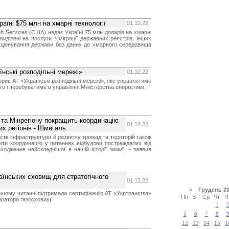
аїні $75 млн на хмарні технології
01.12.22
 Services (США) надає Україні 75 млн доларів на хмарні
 виділені на послуги з міграції державних реєстрів, інших
кціонування держави баз даних до хмарного середовища
їнські розподільні мережі»
01.12.22
ворив АТ «Українські розподільні мережі», яке управлятиме
 і перебуватиме в управлінні Міністерства енергетики.
 та Мінрегіону покращить координацію
01.12.22
х регіонів - Шмигаль
ств інфраструктури й розвитку громад та територій також
ити координацію у питаннях відбудови постраждалих від
оходження найскладнішої в нашій історії зими", - заявив
аїнських сховищ для стратегічного
01.12.22
«
Грудень 
шому читанні підтримала сертифікацію АТ «Укртрансгаз»
Пн
Вт
Ср
Чт
П
ератора газосховищ.
1
5
6
7
8
12
13
14
15
1