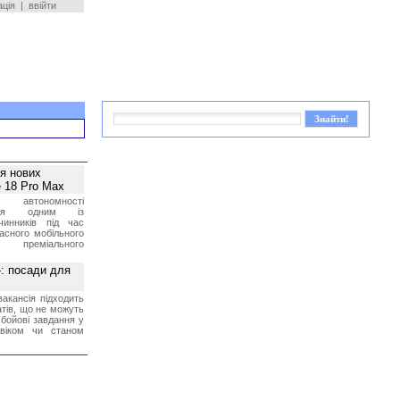
ація
|
ввійти
ея нових
 18 Pro Max
 автономності
ться одним із
чинників під час
асного мобільного
 преміального
»: посади для
акансія підходить
тів, що не можуть
бойові завдання у
 віком чи станом