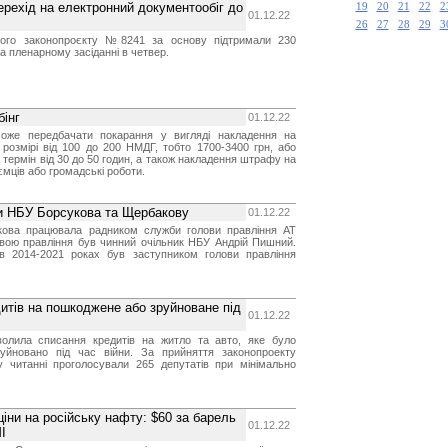
ерехід на електронний документообіг до
19
20
21
22
2
01.12.22
26
27
28
29
3
дного законопроєкту №8241 за основу підтримали 230
а пленарному засіданні в четвер.
інг
01.12.22
може передбачати покарання у вигляді накладення на
розмірі від 100 до 200 НМДГ, тобто 1700-3400 грн, або
 термін від 30 до 50 годин, а також накладення штрафу на
ємців або громадські роботи.
и НБУ Борсукова та Щербакову
01.12.22
кова працювала радником служби голови правління АТ
овою правління був чинний очільник НБУ Андрій Пишний.
в 2014-2021 роках був заступником голови правління
итів на пошкоджене або зруйноване під
01.12.22
олила списання кредитів на житло та авто, яке було
уйновано під час війни. За прийняття законопроекту
читанні проголосували 265 депутатів при мінімально
ни на російську нафту: $60 за барель
01.12.22
І