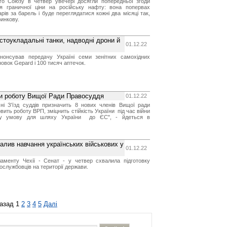
го Союзу в четвер увечері досягли попередньої згоди
я граничної ціни на російську нафту: вона попервах
ів за барель і буде переглядатися кожні два місяці так,
ринкову.
стоукладальні танки, надводні дрони й
01.12.22
анонсував передачу Україні семи зенітних самохідних
овок Gepard і 100 тисяч аптечок.
ти роботу Вищої Ради Правосуддя
01.12.22
чні З'їзд суддів призначить 8 нових членів Вищої ради
вить роботу ВРП, зміцнить стійкість України під час війни
ву умову для шляху України до ЄС", - йдеться в
алив навчання українських військових у
01.12.22
аменту Чехії - Сенат - у четвер схвалила підготовку
ослужбовців на території держави.
азад
1
2
3
4
5
Далі