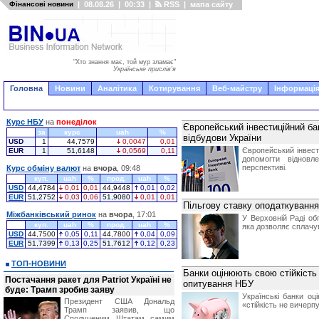
Фінансові новини
|
08.08.26
|
00:33
|
RSS
|
мапа сайту
"Хто знання має, той мур зламає"
Українське прислів'я
Головна
Новини
Аналітика
Котирування
Веб-майстру
Інформація
Курс НБУ
на
понеділок
Європейський інвестиційний ба
за
курс
uah
%
відбудови України
USD
1
44,7579
0,0047
0,01
Європейський інвести
EUR
1
51,6148
0,0569
0,11
допомогти відновл
перспективі.
Курс обміну валют
на
вчора
, 09:48
куп.
uah
%
прод.
uah
%
USD
44,4784
0,01
0,01
44,9448
0,01
0,02
EUR
51,2752
0,03
0,06
51,9080
0,01
0,01
Пільгову ставку оподаткуванн
Міжбанківський ринок
на
вчора
, 17:01
У Верховній Раді об
куп.
uah
%
прод.
uah
%
яка дозволяє сплачув
USD
44,7500
0,05
0,11
44,7800
0,04
0,09
EUR
51,7399
0,13
0,25
51,7612
0,12
0,23
ТОП-НОВИНИ
Банки оцінюють свою стійкість 
Постачання ракет для Patriot Україні не
опитування НБУ
буде: Трамп зробив заяву
Українські банки оц
Президент США Дональд
«стійкість не вичерп
Трамп заявив, що
Сполученим Штатам самим