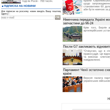
Країни Європейсько
тоді як Росія - 700 тисяч.
щодо запровадженн
ПІДПИСКА НА НОВИНИ
становитиме 60 долар
аби бути нижчою за 
Для підписки на розсилку новин введіть Вашу поштову
адресу :
Німеччина передала Україні мо
запчастини до Мі-24
Крім того, Берлін 
артилерійських устан
Посли G7 закликають віднови
"Очікуємо, що в сі
правосуддя. Це відно
та виконає ключо
повідомленні.
Парламент Чехії остаточно схв
країні
Верхня палата парл
українських військов
Н