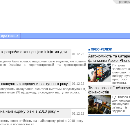
реєстр
 про BIN.ua
ПРЕС-РЕЛІЗИ
нк розробляє концепцією ініціатив для
01.12.22
Автономність та батар
флагманів Apple iPhone
ційний банк працює над концепцією ініціатив, які повинні
енню України в короткостроковій та довгостроковій
Питання
залишає
ключових 
вибору суч
пристрою
сегмента.
я скасують з середини наступного року
01.12.22
Тилові вакансії «Азову
говорюють скасування пільгової системи оподаткування,
фінансистів
ати лише 2% від доходу, з середини наступного року.
Ця тилова в
для кандида
виконувати 
звʼязку із
на найвищому рівні з 2018 року –
здоровʼя.
01.12.22
інюють свою стійкість на найвищому рівні з 2018 року -
ується, а посилюється».