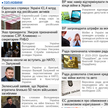
ВР має намір відтермінувати п
ТОП-НОВИНИ
кінця війни в Україні
Євросоюз спрямує Україні €1,4 млрд
Ухвалення відпові
із доходів від російських активів
народних депутатів н
Європейський Союз спрямує
Україні 1,4 млрд євро за
рахунок доходів від
заморожених російських
активів.
ВР запровадила штрафи за моб
Указ президента: Умєров призначений
Мобінг в Україні з
головою СЗР, Клименко —
громадян штрафу у 
громадські роботи на
секретарем РНБО
фізичних осіб-підпри
Президент України
Володимир Зеленський
призначив Pустема Умєрова
Рада призначила членами рад
головою Служби зовнішньої
розвідки України.
У 2015-2019 Щерба
"Ощадбанк", де гол
Україна ніколи не вступить до НАТО,
Анатолій Борсуков 
— Залужний
Ощадбанку.
Посол України у Британії,
генерал Валерій Залужний не
вважає перспективним рух
Рада дозволила списання кред
України до членства в НАТО,
час війни житло та авто
визначений в Конституції
України.
Верховна рада дозв
пошкоджено або зр
Зеленський заявив, що Україна
№7441-1 в другому 
втратила близько 50 тисяч військових
необхідних 226.
загиблими
За словами Володимира
Зеленського, Україна
ЄС домовився про обмеження ці
втратила на війні близько 50
з механізмом коригування – ЗМ
тисяч військових загиблими,