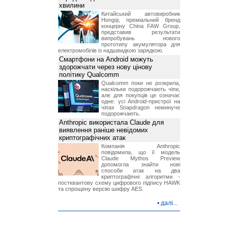
хвилини
Китайський автовиробник
Hongqi, преміальний бренд
концерну China FAW Group,
представив результати
випробувань нового
прототипу акумулятора для
електромобілів із надшвидкою зарядкою.
Смартфони на Android можуть
здорожчати через нову цінову
політику Qualcomm
Qualcomm поки не розкрила,
наскільки подорожчають чіпи,
але для покупців це означає
одне: усі Android-пристрої на
чіпах Snapdragon неминуче
подорожчають.
Anthropic використала Claude для
виявлення раніше невідомих
криптографічних атак
Компанія Anthropic
повідомила, що її модель
Claude Mythos Preview
допомогла знайти нові
способи атак на два
криптографічні алгоритми -
постквантову схему цифрового підпису HAWK
та спрощену версію шифру AES.
•
далі...