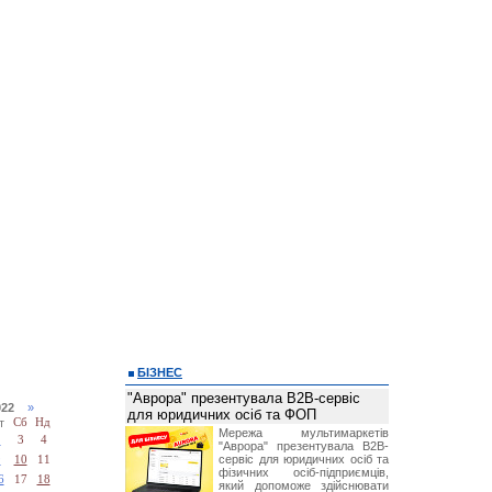
БІЗНЕС
"Аврора" презентувала B2B-сервіс
2022
»
для юридичних осіб та ФОП
т
Сб
Нд
Мережа мультимаркетів
2
3
4
"Аврора" презентувала B2B-
сервіс для юридичних осіб та
9
10
11
фізичних осіб-підприємців,
6
17
18
який допоможе здійснювати