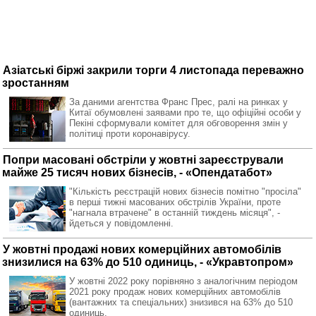
Азіатські біржі закрили торги 4 листопада переважно
зростанням
За даними агентства Франс Прес, ралі на ринках у
Китаї обумовлені заявами про те, що офіційні особи у
Пекіні сформували комітет для обговорення змін у
політиці проти коронавірусу.
Попри масовані обстріли у жовтні зареєстрували
майже 25 тисяч нових бізнесів, - «Опендатабот»
"Кількість реєстрацій нових бізнесів помітно "просіла"
в перші тижні масованих обстрілів України, проте
"нагнала втрачене" в останній тиждень місяця", -
йдеться у повідомленні.
У жовтні продажі нових комерційних автомобілів
знизилися на 63% до 510 одиниць, - «Укравтопром»
У жовтні 2022 року порівняно з аналогічним періодом
2021 року продаж нових комерційних автомобілів
(вантажних та спеціальних) знизився на 63% до 510
одиниць.