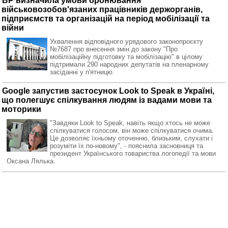
ВР визначила умови бронювання
військовозобов'язаних працівників держорганів,
підприємств та організацій на період мобілізації та
війни
Ухвалення відповідного урядового законопроєкту
№7687 про внесення змін до закону "Про
мобілізаційну підготовку та мобілізацію" в цілому
підтримали 290 народних депутатів на пленарному
засіданні у п'ятницю.
Google запустив застосунок Look to Speak в Україні,
що полегшує спілкування людям із вадами мови та
моторики
"Завдяки Look to Speak, навіть якщо хтось не може
спілкуватися голосом, він може спілкуватися очима.
Це дозволяє їхньому оточенню, близьким, слухати і
розуміти їх по-новому", - пояснила засновниця та
президент Українського товариства логопедії та мови
Оксана Лялька.