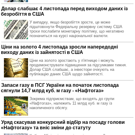
Долар слабшає 4 листопада перед виходом даних із
безробіття в США
У випадку, якщо безробіття зросте, це може
підштовхнути Федеральну резервну систему США
трохи послабити монетарну політику, що негативно
позначиться на курсі національної валюти.
Ціни на золото 4 листопада зросли напередодні
виходу даних із зайнятості в США
Ціни на золото зростають у п'ятницю і можуть
продемонструвати підвищення за підсумками тижня.
Долар США слабшає, а інвестори очікують на
публікацію даних США щодо зайнятості.
Запаси газу в ПСГ України на початок листопада
сягнули 14,7 млрд куб. м газу - «Нафтогаз»
Зокрема підприємствам, що входять до групи
«Нафтогаз», належить 11 млрд куб. м газу із
накопиченого обсягу.
Уряд скасував конкурсний відбір на посаду голови
«Нафтогазу» та вніс зміни до статуту