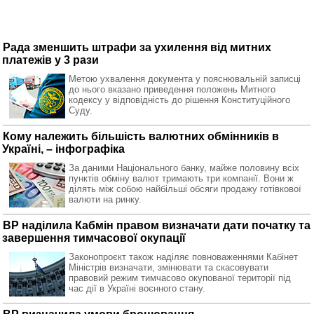
Рада зменшить штрафи за ухилення від митних
платежів у 3 рази
Метою ухвалення документа у пояснювальній записці
до нього вказано приведення положень Митного
кодексу у відповідність до рішення Конституційного
Суду.
Кому належить більшість валютних обмінників в
Україні, – інфографіка
За даними Національного банку, майже половину всіх
пунктів обміну валют тримають три компанії. Вони ж
ділять між собою найбільші обсяги продажу готівкової
валюти на ринку.
ВР наділила Кабмін правом визначати дати початку та
завершення тимчасової окупації
Законопроєкт також наділяє повноваженнями Кабінет
Міністрів визначати, змінювати та скасовувати
правовий режим тимчасово окупованої території під
час дії в Україні воєнного стану.