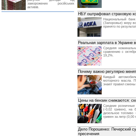
заморожених російських
активів.
НБУ оштрафовал страховую к
Национальный бан
(Запорожье) меру в
принято по результа
Реальная зарплата в Украине в
Cредняя номинальн
сравнению с октябр
19,2%.
Почему важно регулярно менят
Каждый автомобил
моторного масла. 
знают правил смены
Цены на бензин снижаются: ск
Средние розничные 
(-0,02 гривен), на 
дизельное топливо - 
гривен за литр (0,00 
Дело Порошенко: Печерский су
пресечения