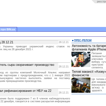
реєстр
 про BIN.ua
ПРЕС-РЕЛІЗИ
 28.12.21
28.12.21
Автономність та батар
к Украины приводит украинский индекс ставок по
флагманів Apple iPhone
х лиц на 28 декабря 2021 г.
Питання
залишає
ключових 
вибору суч
тель сыра сворачивает производство
пристрою
28.12.21
сегмента.
Тилові вакансії «Азову
вод из группы компаний Молочный Альянс направил
фінансистів
м партнерам с предупреждением, что с 1 января 2022
вынуждено частично выполнять заявки на поставку
Ця тилова в
йшим прекращением производства.
для кандида
виконувати 
звʼязку із
ал рефинансирования от НБУ на 22
здоровʼя.
28.12.21
ение было поддержано 7 из 8 членов наблюдательного
 22 декабря, говорится в системе раскрытия информации