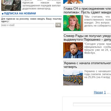
підписав накази про
затвердження порядків виплат
Глава СН о присоединении чл
додаткових винагород
политика»: Пусть сдают манда
ПІДПИСКА НА НОВИНИ
"Мы считаем, что
Для підписки на розсилку новин введіть Вашу поштову
ответственного пол
адресу :
мандат. Это вопрос 
делать не собирается
Спикер Рады не получал увед
выдвинутого Порошенко – деп
"Сегодня утром при
официальных сообщ
прошло уже не 24, 
Фейсбук.
Украина с начала отопительног
четверть
Украина с начавшег
года снизила запас
на 25,6% (на 4 млрд 
Назад
1
...