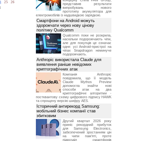
концерну China FAW Group,
4
25
26
представив результати
випробувань нового
1
прототипу акумулятора для
електромобілів із надшвидкою зарядкою.
Смартфони на Android можуть
здорожчати через нову цінову
політику Qualcomm
Qualcomm поки не розкрила,
наскільки подорожчають чіпи,
але для покупців це означає
одне: усі Android-пристрої на
чіпах Snapdragon неминуче
подорожчають.
Anthropic використала Claude для
виявлення раніше невідомих
криптографічних атак
Компанія Anthropic
повідомила, що її модель
Claude Mythos Preview
допомогла знайти нові
способи атак на два
криптографічні алгоритми -
постквантову схему цифрового підпису HAWK
та спрощену версію шифру AES.
Історичний антирекорд Samsung:
мобільний бізнес компанії став
збитковим
Другий квартал 2026 року
приніс рекордний прибуток
для Samsung Electronics,
забезпечений зростанням цін
на чипи пам'яті, проте
підрозділ смартфонів