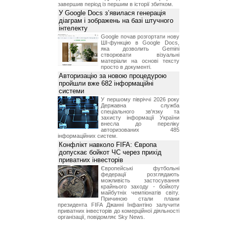
завершив період із першим в історії збитком.
У Google Docs з’явилася генерація
діаграм і зображень на базі штучного
інтелекту
Google почав розгортати нову
ШІ-функцію в Google Docs,
яка дозволить Gemini
створювати візуальні
матеріали на основі тексту
просто в документі.
Авторизацію за новою процедурою
пройшли вже 682 інформаційні
системи
У першому півріччі 2026 року
Державна служба
спеціального зв'язку та
захисту інформації України
внесла до переліку
авторизованих 485
інформаційних систем.
Конфлікт навколо FIFA: Європа
допускає бойкот ЧС через прихід
приватних інвесторів
Європейські футбольні
федерації розглядають
можливість застосування
крайнього заходу - бойкоту
майбутніх чемпіонатів світу.
Причиною стали плани
президента FIFA Джанні Інфантіно залучити
приватних інвесторів до комерційної діяльності
організації, повідомляє Sky News.