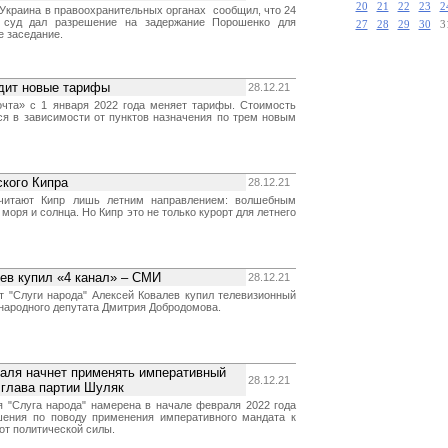
20
21
22
23
2
-Украина в правоохранительных органах сообщил, что 24
 суд дал разрешение на задержание Порошенко для
27
28
29
30
3
е заседание.
одит новые тарифы
28.12.21
чта» с 1 января 2022 года меняет тарифы. Стоимость
ся в зависимости от пунктов назначения по трем новым
кого Кипра
28.12.21
читают Кипр лишь летним направлением: волшебным
моря и солнца. Но Кипр это не только курорт для летнего
ев купил «4 канал» – СМИ
28.12.21
т "Слуги народа" Алексей Ковалев купил телевизионный
 народного депутата Дмитрия Добродомова.
раля начнет применять императивный
28.12.21
 глава партии Шуляк
я "Слуга народа" намерена в начале февраля 2022 года
шения по поводу применения императивного мандата к
от политической силы.