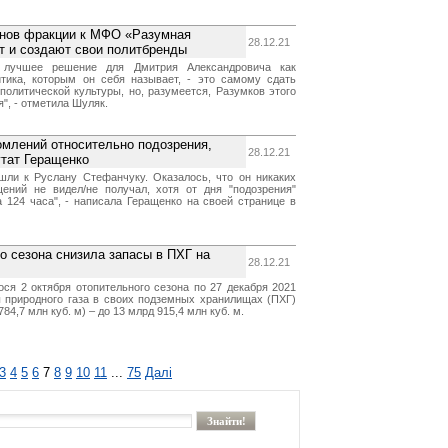
енов фракции к МФО «Разумная
28.12.21
т и создают свои политбренды
 лучшее решение для Дмитрия Александровича как
итика, которым он себя называет, - это самому сдать
политической культуры, но, разумеется, Разумков этого
", - отметила Шуляк.
омлений относительно подозрения,
28.12.21
утат Геращенко
шли к Руслану Стефанчуку. Оказалось, что он никаких
ений не видел/не получал, хотя от дня "подозрения"
а 124 часа", - написала Геращенко на своей странице в
о сезона снизила запасы в ПХГ на
28.12.21
ося 2 октября отопительного сезона по 27 декабря 2021
ы природного газа в своих подземных хранилищах (ПХГ)
784,7 млн куб. м) – до 13 млрд 915,4 млн куб. м.
3
4
5
6
7
8
9
10
11
...
75
Далі