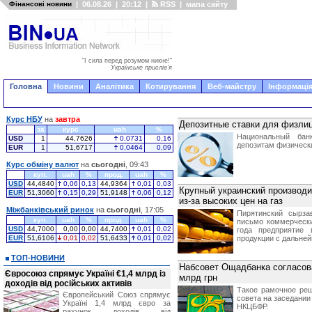
Фінансові новини
|
06.08.26
|
20:12
|
RSS
|
мапа сайту
"І сила перед розумом никне!"
Українське прислів'я
Головна
Новини
Аналітика
Котирування
Веб-майстру
Інформація
Курс НБУ
на
завтра
Депозитные ставки для физлиц
за
курс
uah
%
Национальный бан
USD
1
44,7626
0,0731
0,16
депозитам физически
EUR
1
51,6717
0,0464
0,09
Курс обміну валют
на
сьогодні
, 09:43
куп.
uah
%
прод.
uah
%
USD
44,4840
0,06
0,13
44,9364
0,01
0,03
Крупный украинский производи
EUR
51,3060
0,15
0,29
51,9148
0,06
0,12
из-за высоких цен на газ
Міжбанківський ринок
на
сьогодні
, 17:05
Пирятинский сырза
куп.
uah
%
прод.
uah
%
письмо коммерчески
USD
44,7000
0,00
0,00
44,7400
0,01
0,02
года предприятие 
EUR
51,6106
0,01
0,02
51,6433
0,01
0,02
продукции с дальне
ТОП-НОВИНИ
Набсовет Ощадбанка согласов
Євросоюз спрямує Україні €1,4 млрд із
млрд грн
доходів від російських активів
Такое рамочное реш
Європейський Союз спрямує
совета на заседании
Україні 1,4 млрд євро за
НКЦБФР.
рахунок доходів від