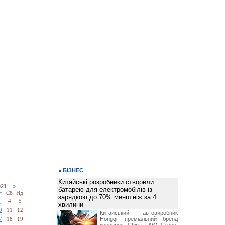
БІЗНЕС
Китайські розробники створили
2021
»
батарею для електромобілів із
т
Сб
Нд
зарядкою до 70% менш ніж за 4
3
4
5
хвилини
0
11
12
Китайський автовиробник
Hongqi, преміальний бренд
7
18
19