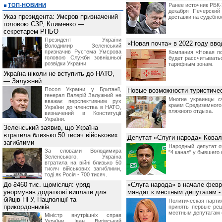
ТОП-НОВИНИ
Ранее источник РБК
декабря Печерский
Указ президента: Умєров призначений
доставки на судебно
головою СЗР, Клименко —
секретарем РНБО
Президент України
«Новая почта» в 2022 году вв
Володимир Зеленський
призначив Pустема Умєрова
Компания «Новая по
головою Служби зовнішньої
будет рассчитывать
розвідки України.
тарифным зонам.
Україна ніколи не вступить до НАТО,
— Залужний
Посол України у Британії,
Новые возможности туристичес
генерал Валерій Залужний не
Многие украинцы с
вважає перспективним рух
краем Средиземного 
України до членства в НАТО,
пляжного отдыха.
визначений в Конституції
України.
Зеленський заявив, що Україна
втратила близько 50 тисяч військових
Депутат «Слуги народа» Ковал
загиблими
Народный депутат о
За словами Володимира
"4 канал" у бывшего
Зеленського, Україна
втратила на війні близько 50
тисяч військових загиблими,
тоді як Росія - 700 тисяч.
До ₴460 тис. щомісяця: уряд
«Слуга народа» в начале фев
унормував додаткові виплати для
мандат к местным депутатам -
бійців НГУ, Нацполіції та
Политическая парти
прикордонників
принять первые ре
местным депутатам 
Міністр внутрішніх справ
України Іван Вигівський