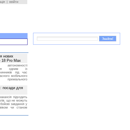
ація
|
ввійти
ея нових
 18 Pro Max
 автономності
ться одним із
чинників під час
асного мобільного
 преміального
»: посади для
акансія підходить
тів, що не можуть
бойові завдання у
 віком чи станом