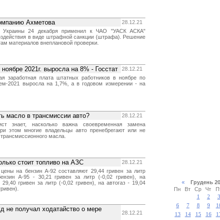
омпанию Ахметова
28.12.21
к Украины 24 декабря применил к ЧАО "УАСК АСКА"
оздействия в виде штрафной санкции (штрафа). Решение
там материалов внеплановой проверки.
 ноябре 2021г. выросла на 8% - Госстат
28.12.21
ая заработная плата штатных работников в ноябре по
ем-2021 выросла на 1,7%, а в годовом измерении - на
ь масло в трансмиссии авто?
28.12.21
ист знает, насколько важна своевременная замена
При этом многие владельцы авто пренебрегают или не
 трансмиссионного масла.
олько стоит топливо на АЗС
28.12.21
цены на бензин А-92 составляют 29,44 гривен за литр
бензин А-95 - 30,21 гривен за литр (-0,02 гривен), на
«
Грудень 
29,40 гривен за литр (-0,02 гривен), на автогаз - 19,04
гривен).
Пн
Вт
Ср
Чт
П
1
2
6
7
8
9
1
д не получал ходатайство о мере
28.12.21
13
14
15
16
1