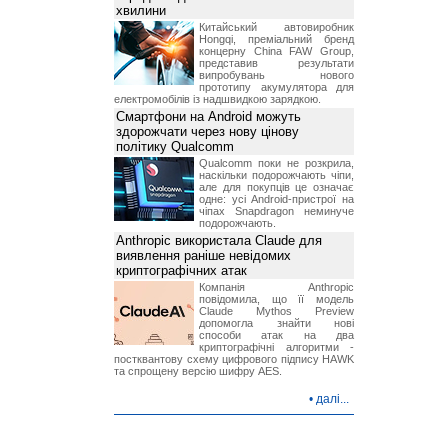
хвилини
Китайський автовиробник
Hongqi, преміальний бренд
концерну China FAW Group,
представив результати
випробувань нового
прототипу акумулятора для
електромобілів із надшвидкою зарядкою.
Смартфони на Android можуть
здорожчати через нову цінову
політику Qualcomm
Qualcomm поки не розкрила,
наскільки подорожчають чіпи,
але для покупців це означає
одне: усі Android-пристрої на
чіпах Snapdragon неминуче
подорожчають.
Anthropic використала Claude для
виявлення раніше невідомих
криптографічних атак
Компанія Anthropic
повідомила, що її модель
Claude Mythos Preview
допомогла знайти нові
способи атак на два
криптографічні алгоритми -
постквантову схему цифрового підпису HAWK
та спрощену версію шифру AES.
•
далі...