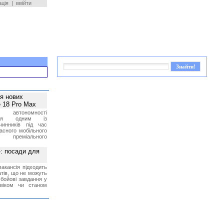
ація
|
ввійти
ея нових
 18 Pro Max
 автономності
ться одним із
чинників під час
асного мобільного
 преміального
»: посади для
акансія підходить
тів, що не можуть
бойові завдання у
 віком чи станом