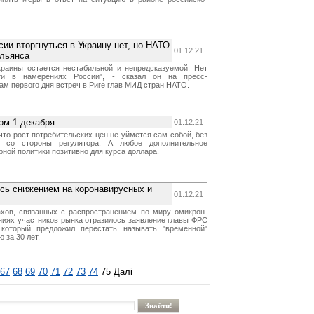
ии вторгнуться в Украину нет, но НАТО
01.12.21
альянса
краины остается нестабильной и непредсказуемой. Нет
сти в намерениях России", - сказал он на пресс-
ам первого дня встреч в Риге глав МИД стран НАТО.
ом 1 декабря
01.12.21
что рост потребительских цен не уймётся сам собой, без
р со стороны регулятора. А любое дополнительное
ной политики позитивно для курса доллара.
сь снижением на коронавирусных и
01.12.21
хов, связанных с распространением по миру омикрон-
ниях участников рынка отразилось заявление главы ФРС
который предложил перестать называть "временной"
 за 30 лет.
67
68
69
70
71
72
73
74
75
Далі