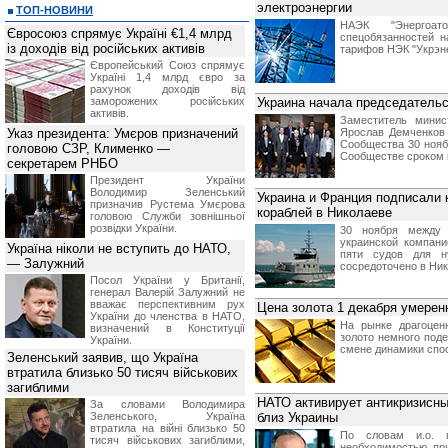
электроэнергии
ТОП-НОВИНИ
НАЭК "Энергоат
Євросоюз спрямує Україні €1,4 млрд
спецобязанностей 
із доходів від російських активів
тарифов НЭК "Укрэне
Європейський Союз спрямує
Україні 1,4 млрд євро за
рахунок доходів від
заморожених російських
Украина начала председатель
активів.
Заместитель минис
Указ президента: Умєров призначений
Ярослав Демченков 
Сообщества 30 нояб
головою СЗР, Клименко —
Сообществе сроком н
секретарем РНБО
Президент України
Володимир Зеленський
Украина и Франция подписали к
призначив Pустема Умєрова
кораблей в Николаеве
головою Служби зовнішньої
розвідки України.
30 ноября между 
украинской компан
Україна ніколи не вступить до НАТО,
пяти судов для н
— Залужний
сосредоточено в Ник
Посол України у Британії,
генерал Валерій Залужний не
вважає перспективним рух
Цена золота 1 декабря умерен
України до членства в НАТО,
На рынке драгоцен
визначений в Конституції
золото немного поде
України.
смене динамики спо
Зеленський заявив, що Україна
втратила близько 50 тисяч військових
загиблими
НАТО активирует антикризисны
За словами Володимира
Зеленського, Україна
близ Украины
втратила на війні близько 50
По словам и.о. 
тисяч військових загиблими,
необходимостью пр