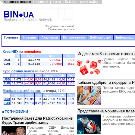
Фінансові новини
|
08.08.26
|
11:13
|
RSS
|
мапа сайту
"Як дбаєш, так і маєш"
Українське прислів'я
Головна
Новини
Аналітика
Котирування
Веб-майстру
Інформація
Курс НБУ
на
понеділок
Индекс межбанковских ставок 
за
курс
uah
%
Данный индекс яв
USD
1
44,7579
0,0047
0,01
обязательства бан
EUR
1
51,6148
0,0569
0,11
значениям.
Курс обміну валют
на
вчора
, 09:48
куп.
uah
%
прод.
uah
%
USD
44,4784
0,01
0,01
44,9448
0,01
0,02
Кабмин одобрил и передал в Р
EUR
51,2752
0,03
0,06
51,9080
0,01
0,01
Проект закона подг
Міжбанківський ринок
на
вчора
, 17:01
выводами ВРУ, одобр
куп.
uah
%
прод.
uah
%
USD
44,7500
0,05
0,11
44,7800
0,04
0,09
EUR
51,7399
0,13
0,25
51,7612
0,12
0,23
Представлена мобильная плат
ТОП-НОВИНИ
К основным особенн
Постачання ракет для Patriot Україні не
модема 4-го поколе
буде: Трамп зробив заяву
мире решение такого
Президент США Дональд
Трамп заявив, що
Сполученим Штатам самим