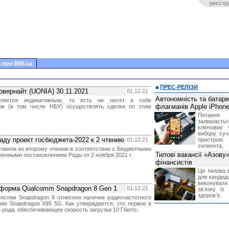
реєстр
 про BIN.ua
ПРЕС-РЕЛІЗИ
овернайт (UONIA) 30.11.2021
01.12.21
Автономність та батар
ляется индикативным, то есть не несет в себе
флагманів Apple iPhone
ков (в том числе НБУ) осуществлять сделки по этим
Питання
залишає
ключових 
вибору суч
аду проект госбюджета-2022 к 2 чтению
01.12.21
пристрою
сегмента.
отовили ко второму чтению в соответствии с Бюджетными
Тилові вакансії «Азову
енными постановлением Рады от 2 ноября 2021 г.
фінансистів
Ця тилова в
для кандида
виконувати 
форма Qualcomm Snapdragon 8 Gen 1
01.12.21
звʼязку із
здоровʼя.
остям Snapdragon 8 отнесено наличие радиочастотного
ния Snapdragon X65 5G. Как утверждается, это первое в
 рода, обеспечивающее скорость загрузки 10 Гбит/с.