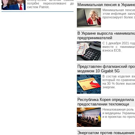
потрібні перехоплювачі до
Минимальная пенсия в Украине
систем Patriot.
Минимальная пенсия 
этом инфляция запл
прогнозирует более 
В Украине выросла «минималка
предпринимателей
С 1 декабря 2021 го
вместе с «минимал
взноса ЕСВ.
Представлен флагманский про
модемом 10 Gigabit 5G
В состав изделия в
который по сравнен
на 30 % более высо
энергии.
Республика Корея определила 
предоставлении техпомощи
Немаловажная роль 
и медицины Украины
и в проектах по про
Энергоатом против повышения 