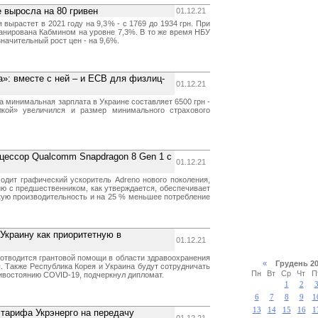
 выросла на 80 гривен
01.12.21
вырастет в 2021 году на 9,3% - с 1769 до 1934 грн. При
анирована Кабмином на уровне 7,3%. В то же время НБУ
значительный рост цен - на 9,6%.
»: вместе с ней – и ЕСВ для физлиц-
01.12.21
да минимальная зарплата в Украине составляет 6500 грн -
кой» увеличился и размер минимального страхового
цессор Qualcomm Snapdragon 8 Gen 1 с
01.12.21
ходит графический ускоритель Adreno нового поколения,
ию с предшественником, как утверждается, обеспечивает
кую производительность и на 25 % меньшее потребление
Украину как приоритетную в
01.12.21
отводится грантовой помощи в области здравоохранения
«
Грудень 
. Также Республика Корея и Украина будут сотрудничать
Пн
Вт
Ср
Чт
П
тивостоянию COVID-19, подчеркнул дипломат.
1
2
6
7
8
9
1
13
14
15
16
1
тарифа Укрэнерго на передачу