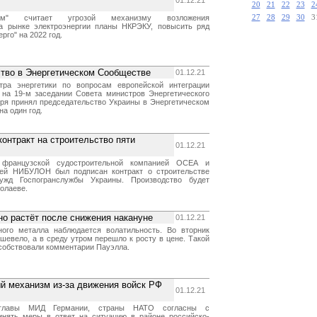
01.12.21
20
21
22
23
2
ом" считает угрозой механизму возложения
27
28
29
30
3
на рынке электроэнергии планы НКРЭКУ, повысить ряд
рго" на 2022 год.
ство в Энергетическом Сообществе
01.12.21
тра энергетики по вопросам европейской интеграции
на 19-м заседании Совета министров Энергетического
ря принял председательство Украины в Энергетическом
а один год.
онтракт на строительство пяти
01.12.21
французской судостроительной компанией ОСЕА и
ией НИБУЛОН был подписан контракт о строительстве
ужд Госпогранслужбы Украины. Производство будет
олаеве.
но растёт после снижения накануне
01.12.21
ного металла наблюдается волатильность. Во вторник
шевело, а в среду утром перешло к росту в цене. Такой
собствовали комментарии Пауэлла.
й механизм из-за движения войск РФ
01.12.21
главы МИД Германии, страны НАТО согласны с
инять меры в ответ на ситуацию в районе российско-