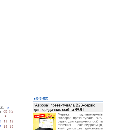
БІЗНЕС
"Аврора" презентувала B2B-сервіс
2021
»
для юридичних осіб та ФОП
т
Сб
Нд
Мережа мультимаркетів
3
4
5
"Аврора" презентувала B2B-
сервіс для юридичних осіб та
0
11
12
фізичних осіб-підприємців,
7
18
19
який допоможе здійснювати