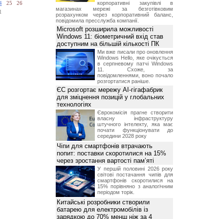
корпоративні закупівлі в
4
25
26
магазинах мережі за безготівковим
1
розрахунком через корпоративний баланс,
повідомила пресслужба компанії.
Microsoft розширила можливості
Windows 11: біометричний вхід став
доступним на більшій кількості ПК
Ми вже писали про оновлення
Windows Hello, яке очікується
в серпневому патчі Windows
11. Схоже, за
повідомленнями, воно почало
розгортатися раніше.
ЄС розгортає мережу AI-гігафабрик
для зміцнення позицій у глобальних
технологіях
Єврокомісія прагне створити
власну інфраструктуру
штучного інтелекту, яка має
почати функціонувати до
середини 2028 року
Чіпи для смартфонів втрачають
попит: поставки скоротилися на 15%
через зростання вартості пам’яті
У першій половині 2026 року
світові постачання чипів для
смартфонів скоротилися на
15% порівняно з аналогічним
періодом торік.
Китайські розробники створили
батарею для електромобілів із
зарядкою до 70% менш ніж за 4