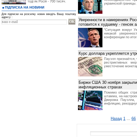
тоді як Росія - 700 тисяч.
украинской границы.
ПІДПИСКА НА НОВИНИ
Для підписки на розсилку новин введіть Вашу поштову
адресу :
Уверенности в намерениях Росс
готовится к худшему - генсек 
"Ситуация вокруг У
никакой уверенно
конференции по итог
Курс доллара укрепляется утр
Пауэлл признаётся, 
рестриктивных ме
ужесточение монетар
Биржи США 30 ноября закрыли
инфляционных страхах
Помимо общих стра
штамма, на настрое
Джерома Пауэлла, 
инфляцию, рекордную
Назад
1
...
66