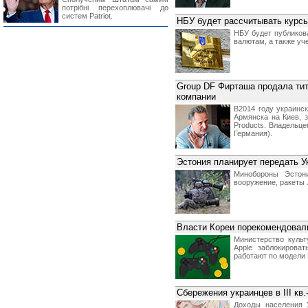
потрібні перехоплювачі до
систем Patriot.
НБУ будет рассчитывать курс
НБУ будет публиков
валютам, а также уч
Group DF Фирташа продала тит
компании
В2014 году украинс
Армянска на Киев, 
Products. Владельц
Германия).
Эстония планирует передать Ук
Минобороны Эстони
вооружение, ракеты 
Власти Кореи порекомендовали
Министерство культ
Apple заблокирова
работают по модели P
Сбережения украинцев в III кв.
Доходы населения 