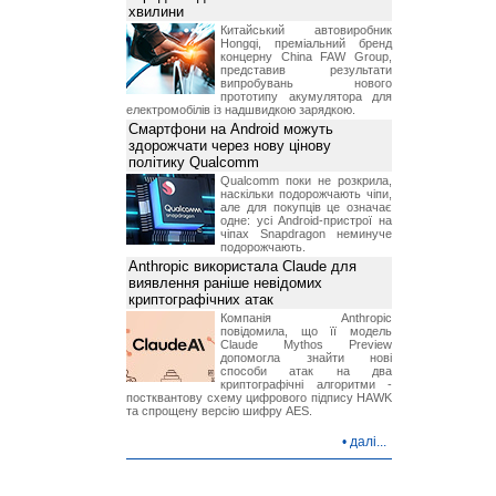
хвилини
Китайський автовиробник
Hongqi, преміальний бренд
концерну China FAW Group,
представив результати
випробувань нового
прототипу акумулятора для
електромобілів із надшвидкою зарядкою.
Смартфони на Android можуть
здорожчати через нову цінову
політику Qualcomm
Qualcomm поки не розкрила,
наскільки подорожчають чіпи,
але для покупців це означає
одне: усі Android-пристрої на
чіпах Snapdragon неминуче
подорожчають.
Anthropic використала Claude для
виявлення раніше невідомих
криптографічних атак
Компанія Anthropic
повідомила, що її модель
Claude Mythos Preview
допомогла знайти нові
способи атак на два
криптографічні алгоритми -
постквантову схему цифрового підпису HAWK
та спрощену версію шифру AES.
•
далі...