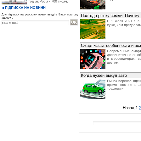
тоді як Росія - 700 тисяч.
ПІДПИСКА НА НОВИНИ
Для підписки на розсилку новин введіть Вашу поштову
Полгода рынку земли. Почему 
адресу :
С 1 июля 2021 г. в
хуже, чем предпола
Смарт часы: особенности и во
Современные смарт
дополнительно он о
в мессенджерах, с
другое.
Когда нужен выкуп авто
Рынок перенасыщен 
время поменять а
трудности.
Назад
1