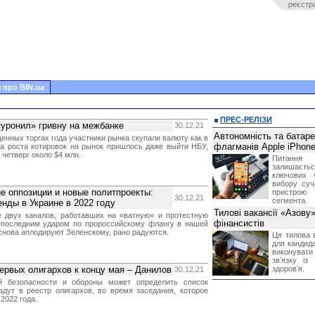
реєстр
 про BIN.ua
ПРЕС-РЕЛІЗИ
уронил» гривну на межбанке
30.12.21
Автономність та батар
енных торгах года участники рынка скупали валюту как в
флагманів Apple iPhone
-за роста котировок на рынок пришлось даже выйти НБУ,
 четверг около $4 млн.
Питання
залишає
ключових 
вибору суч
е оппозиции и новые политпроекты:
пристрою
30.12.21
сегмента.
нды в Украине в 2022 году
Тилові вакансії «Азову
 двух каналов, работавших на «ватную» и протестную
фінансистів
епоследним ударом по пророссийскому флангу в нашей
о снова аплодируют Зеленскому, рано радуются.
Ця тилова в
для кандида
виконувати 
звʼязку із
рвых олигархов к концу мая – Данилов
здоровʼя.
30.12.21
й безопасности и обороны может определить список
адут в реестр олигархов, во время заседания, которое
2022 года.