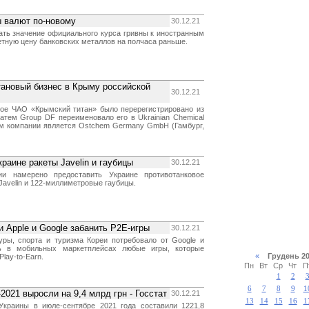
ы валют по-новому
30.12.21
ать значение официального курса гривны к иностранным
етную цену банковских металлов на полчаса раньше.
ановый бизнес в Крыму российской
30.12.21
кое ЧАО «Крымский титан» было перерегистрировано из
затем Group DF переименовало его в Ukrainian Chemical
ем компании является Ostchem Germany GmbH (Гамбург,
раине ракеты Javelin и гаубицы
30.12.21
и намерено предоставить Украине противотанковое
Javelin и 122-миллиметровые гаубицы.
 Apple и Google забанить P2E-игры
30.12.21
уры, спорта и туризма Кореи потребовало от Google и
ть в мобильных маркетплейсах любые игры, которые
«
Грудень 
lay-to-Earn.
Пн
Вт
Ср
Чт
П
1
2
6
7
8
9
1
-2021 выросли на 9,4 млрд грн - Госстат
30.12.21
13
14
15
16
1
Украины в июле-сентябре 2021 года составили 1221,8