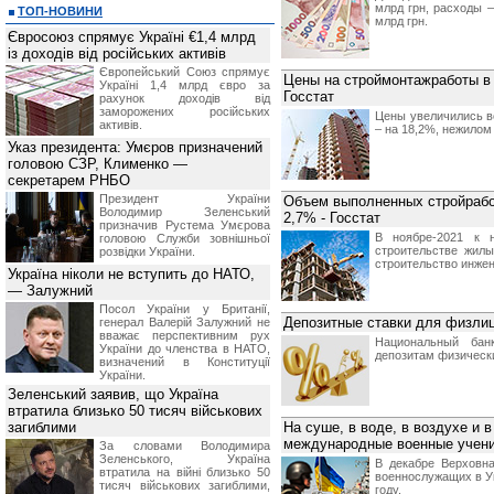
млрд грн, расходы –
ТОП-НОВИНИ
млрд грн.
Євросоюз спрямує Україні €1,4 млрд
із доходів від російських активів
Європейський Союз спрямує
Цены на строймонтажработы в 
Україні 1,4 млрд євро за
Госстат
рахунок доходів від
заморожених російських
Цены увеличились в
активів.
– на 18,2%, нежилом
Указ президента: Умєров призначений
головою СЗР, Клименко —
секретарем РНБО
Президент України
Объем выполненных стройработ
Володимир Зеленський
2,7% - Госстат
призначив Pустема Умєрова
В ноябре-2021 к 
головою Служби зовнішньої
строительстве жилы
розвідки України.
строительство инжен
Україна ніколи не вступить до НАТО,
— Залужний
Посол України у Британії,
Депозитные ставки для физлиц
генерал Валерій Залужний не
вважає перспективним рух
Национальный бан
України до членства в НАТО,
депозитам физически
визначений в Конституції
України.
Зеленський заявив, що Україна
втратила близько 50 тисяч військових
загиблими
На суше, в воде, в воздухе и 
международные военные учения
За словами Володимира
Зеленського, Україна
В декабре Верховн
втратила на війні близько 50
военнослужащих в У
тисяч військових загиблими,
году.