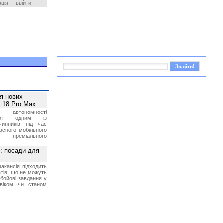
ація
|
ввійти
ея нових
 18 Pro Max
 автономності
ться одним із
чинників під час
асного мобільного
 преміального
»: посади для
акансія підходить
тів, що не можуть
бойові завдання у
 віком чи станом