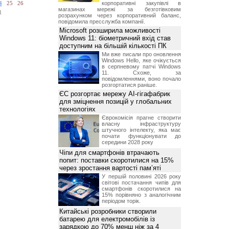
корпоративні закупівлі в
4
25
26
магазинах мережі за безготівковим
1
розрахунком через корпоративний баланс,
повідомила пресслужба компанії.
Microsoft розширила можливості
Windows 11: біометричний вхід став
доступним на більшій кількості ПК
Ми вже писали про оновлення
Windows Hello, яке очікується
в серпневому патчі Windows
11. Схоже, за
повідомленнями, воно почало
розгортатися раніше.
ЄС розгортає мережу AI-гігафабрик
для зміцнення позицій у глобальних
технологіях
Єврокомісія прагне створити
власну інфраструктуру
штучного інтелекту, яка має
почати функціонувати до
середини 2028 року
Чіпи для смартфонів втрачають
попит: поставки скоротилися на 15%
через зростання вартості пам’яті
У першій половині 2026 року
світові постачання чипів для
смартфонів скоротилися на
15% порівняно з аналогічним
періодом торік.
Китайські розробники створили
батарею для електромобілів із
зарядкою до 70% менш ніж за 4