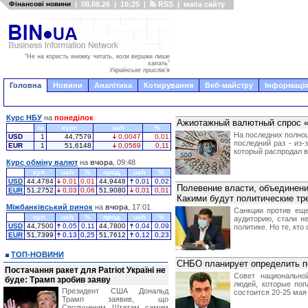
Фінансові новини
|
08.08.26
|
16:25
|
RSS
|
мапа сайту
"Не на користь книжку читать, коли вершки лише
хапать"
Українське прислів'я
Головна
Новини
Аналітика
Котирування
Веб-майстру
Інформація
Курс НБУ
на
понеділок
Ажиотажный валютный спрос «
за
курс
uah
%
На последних полноц
USD
1
44,7579
0,0047
0,01
последний раз - из
EUR
1
51,6148
0,0569
0,11
который распродал в
Курс обміну валют
на
вчора
, 09:48
куп.
uah
%
прод.
uah
%
USD
44,4784
0,01
0,01
44,9448
0,01
0,02
Полевение власти, объединени
EUR
51,2752
0,03
0,06
51,9080
0,01
0,01
Какими будут политические тре
Міжбанківський ринок
на
вчора
, 17:01
Санкции против еще
куп.
uah
%
прод.
uah
%
аудиторию, стали н
USD
44,7500
0,05
0,11
44,7800
0,04
0,09
политике. Но те, кт
EUR
51,7399
0,13
0,25
51,7612
0,12
0,23
ТОП-НОВИНИ
СНБО планирует определить пе
Постачання ракет для Patriot Україні не
Совет национально
буде: Трамп зробив заяву
людей, которые поп
Президент США Дональд
состоится 20-25 мая 
Трамп заявив, що
Сполученим Штатам самим