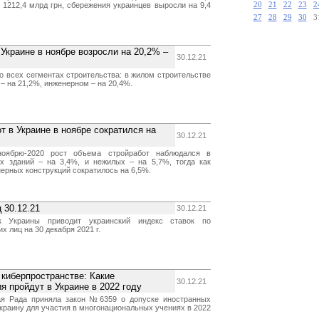
 1212,4 млрд грн, сбережения украинцев выросли на 9,4
20
21
22
23
2
27
28
29
30
3
Украине в ноябре возросли на 20,2% –
30.12.21
о всех сегментах строительства: в жилом строительстве
 – на 21,2%, инженерном – на 20,4%.
 в Украине в ноябре сократился на
30.12.21
ноябрю-2020 рост объема стройработ наблюдался в
х зданий – на 3,4%, и нежилых – на 5,7%, тогда как
ерных конструкций сократилось на 6,5%.
 30.12.21
30.12.21
к Украины приводит украинский индекс ставок по
х лиц на 30 декабря 2021 г.
в киберпространстве: Какие
30.12.21
 пройдут в Украине в 2022 году
ая Рада приняла закон №6359 о допуске иностранных
краину для участия в многонациональных учениях в 2022