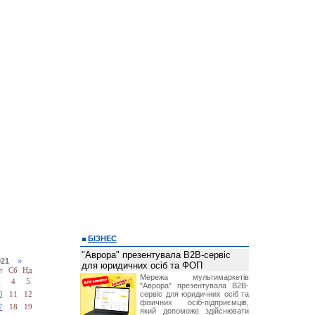
БІЗНЕС
"Аврора" презентувала B2B-сервіс
2021
»
для юридичних осіб та ФОП
т
Сб
Нд
Мережа мультимаркетів
3
4
5
"Аврора" презентувала B2B-
сервіс для юридичних осіб та
0
11
12
фізичних осіб-підприємців,
7
18
19
який допоможе здійснювати