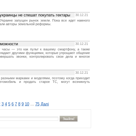
украинцы не спешат покупать гектары
30.12.21
 Украине запущен рынок земли. Пока все идет намного
гали авторы земельной реформы.
зможности
30.12.21
 часы — это как пульт к вашему смартфону, а также
бладает другими функциями, которые упрощают общение
овершать звонки, контролировать свои дела и многое
30.12.21
разными марками и моделями, поэтому когда приходит
втомобиль и продать старое ТС, могут возникнуть
2
3
4
5
6
7
8
9
10
...
75
Далі