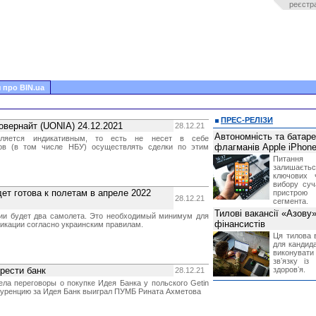
реєстр
 про BIN.ua
ПРЕС-РЕЛІЗИ
овернайт (UONIA) 24.12.2021
28.12.21
Автономність та батар
ляется индикативным, то есть не несет в себе
флагманів Apple iPhone
ков (в том числе НБУ) осуществлять сделки по этим
Питання
залишає
ключових 
вибору суч
ет готова к полетам в апреле 2022
пристрою
28.12.21
сегмента.
Тилові вакансії «Азову
ии будет два самолета. Это необходимый минимум для
фінансистів
икации согласно украинским правилам.
Ця тилова в
для кандида
виконувати 
звʼязку із
рести банк
здоровʼя.
28.12.21
ела переговоры о покупке Идея Банка у польского Getin
нкуренцию за Идея Банк выиграл ПУМБ Рината Ахметова