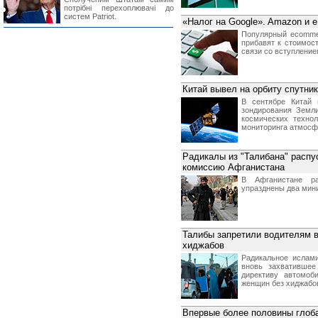
потрібні перехоплювачі до
систем Patriot.
«Налог на Google». Amazon и 
Популярный ecommer
прибавят к стоимос
связи со вступлением
Китай вывел на орбиту спутни
В сентябре Китай 
зондирования Земли
космических техно
мониторинга атмосф
Радикалы из "Талибана" расп
комиссию Афганистана
В Афганистане ра
упразднены два мини
Талибы запретили водителям в
хиджабов
Радикальное ислами
вновь захватившее
директиву автомоб
женщин без хиджабо
Впервые более половины глоб