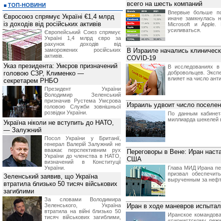
всего на шесть компаний
ТОП-НОВИНИ
Впервые больше по
Євросоюз спрямує Україні €1,4 млрд
иначе замкнулась на
із доходів від російських активів
Microsoft и Apple
усиливаться.
Європейський Союз спрямує
Україні 1,4 млрд євро за
рахунок доходів від
заморожених російських
В Израиле начались клиническ
активів.
COVID-19
Указ президента: Умєров призначений
В исследованиях в
головою СЗР, Клименко —
добровольцев. Экспе
влияет на число ант
секретарем РНБО
Президент України
Володимир Зеленський
призначив Pустема Умєрова
Израиль удвоит число поселен
головою Служби зовнішньої
розвідки України.
По данным кабинет
миллиарда шекелей в
Україна ніколи не вступить до НАТО,
— Залужний
Посол України у Британії,
генерал Валерій Залужний не
вважає перспективним рух
Переговоры в Вене: Иран наст
України до членства в НАТО,
США
визначений в Конституції
України.
Глава МИД Ирана пе
призвал обеспечит
Зеленський заявив, що Україна
вырученным за нефт
втратила близько 50 тисяч військових
загиблими
За словами Володимира
Зеленського, Україна
Иран в ходе маневров испытал
втратила на війні близько 50
Иранское командова
тисяч військових загиблими,
«сионистскому режи