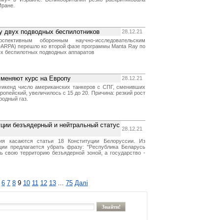
Иране.
у двух подводных беспилотников
28.12.21
спективным оборонным научно-исследовательским
ARPA) перешло ко второй фазе программы Manta Ray по
х беспилотных подводных аппаратов
 меняют курс на Европу
28.12.21
уикенд число американских танкеров с СПГ, сменивших
ропейский, увеличилось с 15 до 20. Причина: резкий рост
родный газ.
уции безъядерный и нейтральный статус
28.12.21
ия касаются статьи 18 Конституции Белоруссии. Из
ии предлагается убрать фразу: "Республика Беларусь
ь свою территорию безъядерной зоной, а государство -
6
7
8
9
10
11
12
13
...
75
Далі