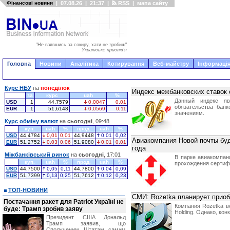
Фінансові новини
|
07.08.26
|
21:37
|
RSS
|
мапа сайту
"Не взявшись за сокиру, хати не зробиш"
Українське прислів'я
Головна
Новини
Аналітика
Котирування
Веб-майстру
Інформація
Курс НБУ
на
понеділок
Индекс межбанковских ставок 
за
курс
uah
%
Данный индекс яв
USD
1
44,7579
0,0047
0,01
обязательства бан
EUR
1
51,6148
0,0569
0,11
значениям.
Курс обміну валют
на
сьогодні
, 09:48
куп.
uah
%
прод.
uah
%
USD
44,4784
0,01
0,01
44,9448
0,01
0,02
Авиакомпания Новой почты буд
EUR
51,2752
0,03
0,06
51,9080
0,01
0,01
года
Міжбанківський ринок
на
сьогодні
, 17:01
В парке авиакомпан
куп.
uah
%
прод.
uah
%
прохождения сертиф
USD
44,7500
0,05
0,11
44,7800
0,04
0,09
EUR
51,7399
0,13
0,25
51,7612
0,12
0,23
ТОП-НОВИНИ
СМИ: Rozetka планирует приоб
Постачання ракет для Patriot Україні не
Компания Rozetka в
буде: Трамп зробив заяву
Holding. Однако, ко
Президент США Дональд
Трамп заявив, що
Сполученим Штатам самим