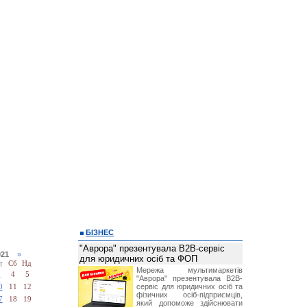
БІЗНЕС
"Аврора" презентувала B2B-сервіс
2021
»
для юридичних осіб та ФОП
т
Сб
Нд
Мережа мультимаркетів
3
4
5
"Аврора" презентувала B2B-
сервіс для юридичних осіб та
0
11
12
фізичних осіб-підприємців,
7
18
19
який допоможе здійснювати