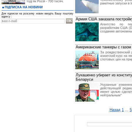
тоді як Росія - 700 тисяч.
ракетные запуски в 
ПІДПИСКА НА НОВИНИ
Для підписки на розсилку новин введіть Вашу поштову
адресу :
Армия США заказала постройк
Агентство по пер
разработкам США (D
созданию автономны
Американские танкеры с газом
За рождественский 
азиатский курс на ев
спотовых цен на при
Лукашенко убирает из констит
Беларуси
Указанные изменен
действующей редакц
имеет целью сделат
нейтральным"
Назад
1
...
5