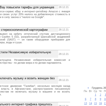
eBay повысили тарифы для украинцев
28.12.21
ce-сервис eBay и интернет-ритейлер Amazon с января
ти своих услуг 20% налога на добавленную стоимость в
 в силу закона о "налоге на Google".
к стереоскопической картографии
28.12.21
вывел на орбиту оптический спутник дистанционного
 Gaofen 5 (02), разработанный Шанхайской академией
логий (SAST) — он также оборудован приборами для
еры, воды и суши.
устили Независимую избирательную
28.12.21
спущена Независимая избирательная комиссия и
стерства - по делам мира и по делам парламента.
ключать музыку и возить женщин без
28.12.21
стское движение "Талибан", несколько месяцев назад
«
Грудень 
 власть в Афганистане, распространило письменную
Пн
Вт
Ср
Чт
П
илистам не включать музыку в машине и не возить
в.
1
2
6
7
8
9
1
13
14
15
16
1
ального интернет-трафика пришлось