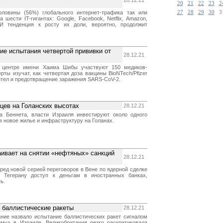
28.12.21
20
21
22
23
2
ловины (56%) глобального интернет-трафика так или
27
28
29
30
3
 шести IT-гигантах: Google, Facebook, Netflix, Amazon,
. И тенденция к росту их доли, вероятно, продолжит
ие испытания четвертой прививки от
28.12.21
 центре имени Хаима Шибы участвуют 150 медиков-
рты изучат, как четвертая доза вакцины BioNTech/Pfizer
ител и предотвращение заражения SARS-CoV-2.
цев на Голанских высотах
28.12.21
а Беннета, власти Израиля инвестируют около одного
 новое жилье и инфраструктуру на Голанах.
аивает на снятии «нефтяных» санкций
28.12.21
ред новой серией переговоров в Вене по ядерной сделке
ь Тегерану доступ к деньгам в иностранных банках,
ь.
 баллистические ракеты
28.12.21
ние назвало испытание баллистических ракет сигналом
му» в Израиле. Великобритания резко раскритиковала