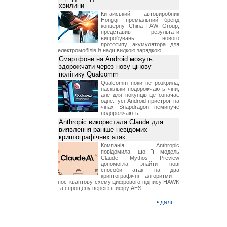
хвилини
Китайський автовиробник
Hongqi, преміальний бренд
концерну China FAW Group,
представив результати
випробувань нового
прототипу акумулятора для
електромобілів із надшвидкою зарядкою.
Смартфони на Android можуть
здорожчати через нову цінову
політику Qualcomm
Qualcomm поки не розкрила,
наскільки подорожчають чіпи,
але для покупців це означає
одне: усі Android-пристрої на
чіпах Snapdragon неминуче
подорожчають.
Anthropic використала Claude для
виявлення раніше невідомих
криптографічних атак
Компанія Anthropic
повідомила, що її модель
Claude Mythos Preview
допомогла знайти нові
способи атак на два
криптографічні алгоритми -
постквантову схему цифрового підпису HAWK
та спрощену версію шифру AES.
•
далі...