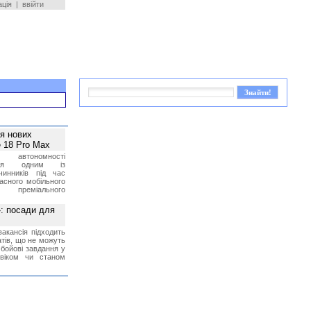
ація
|
ввійти
ея нових
 18 Pro Max
 автономності
ться одним із
чинників під час
асного мобільного
 преміального
»: посади для
акансія підходить
тів, що не можуть
бойові завдання у
 віком чи станом