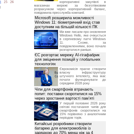
корпоративні закупівлі в
4
25
26
магазинах мережі за безготівковим
1
розрахунком через корпоративний баланс,
повідомила пресслужба компанії.
Microsoft розширила можливості
Windows 11: біометричний вхід став
доступним на більшій кількості ПК
Ми вже писали про оновлення
Windows Hello, яке очікується
в серпневому патчі Windows
11. Схоже, за
повідомленнями, воно почало
розгортатися раніше.
ЄС розгортає мережу AI-гігафабрик
для зміцнення позицій у глобальних
технологіях
Єврокомісія прагне створити
власну інфраструктуру
штучного інтелекту, яка має
почати функціонувати до
середини 2028 року
Чіпи для смартфонів втрачають
попит: поставки скоротилися на 15%
через зростання вартості пам’яті
У першій половині 2026 року
світові постачання чипів для
смартфонів скоротилися на
15% порівняно з аналогічним
періодом торік.
Китайські розробники створили
батарею для електромобілів із
зарядкою до 70% менш ніж за 4