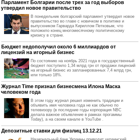
Парламент Болгарии после трех за год выборов
утвердил новое правительство
В понедельник болгарский парламент утвердил новое
правительство во главе с новичком в политике и
выпускником Гарварда Кириллом Петковым, что
положило конец многомесячному политическому
кризису в стране.
Бюджет недополучил около 6 миллиардов от
лицензий на игорный бизнес
По состоянию на ноябрь 2021 года в государственный
бюджет поступило 1,34 млрд грн от продажи лицензий
на игорный бизнес из запланированных 7,4 млрд грн,
или только 18%.
Журнал Time признал бизнесмена Илона Маска
человеком года
В этом году журнал решил изменить традиции и
объявить имя человека года не как обычно по
телевизору (в последние годы корпорация NBC
делала важное объявление в рамках прогаммы
Today), а на своем канале в YouTube .
Депозитные ставки для физлиц 13.12.21
Национальный банк Украины приводит украинский