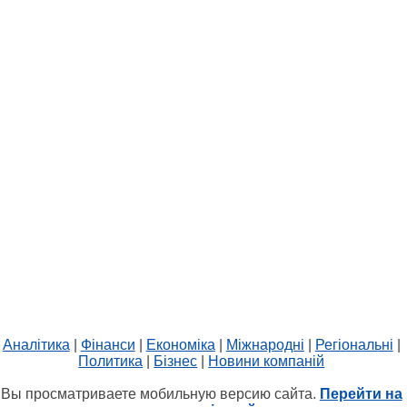
Аналітика
|
Фінанси
|
Економіка
|
Міжнародні
|
Регіональні
|
Политика
|
Бізнес
|
Новини компаній
Вы просматриваете мобильную версию сайта.
Перейти на