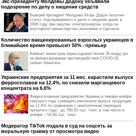
Экс-президенту Молдовы Додону объявили
подозрение по делу о хищении средств
Бывший президент Молдовы Игорь Додон получил
статус подозреваемого в деле о хищении денег в
2008 году при закупке электроэнергии, когда он
возглавлял министерство экономики и торговли.
Количество вакцинированных взрослых украинцев в
ближайшее время превысит 50% - премьер
Кабинет министров израсходовал более 35 млрд грн
на финансирование противодействия COVID-19,
указал Шмыгаль.
Украинские предприятия за 11 мес. нарастили выпуск
ферросплавов на 12,4%, но снизили марганцевого
концентрата на 6,6%
Ферросплавные предприятия Украины в январе-ноябре
текущего года суммарно увеличили выпуск продукции
на 12,4% по сравнению с аналогичным периодом
прошлого года - до 780,83 тыс. тонн, в том числе в
ноябре – 54,84 тыс. тонн.
Модератор TikTok подала в суд на соцсеть за
моральную травму от просмотра видео