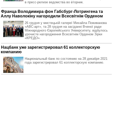
в пресс-релизе ведомства во вторник.
Франца Володимира фон Габсбург-Лотрингена та
Аллу Наволокіну нагородили Всесвітнім Орденом
26 грудня у мистецькій галереї Михайла Поживанова
«ABC-арт», та 28 грудня на засіданні Вченої ради
Міжнародного Європейського Університету, відбулось
урочисте нагородження Всесвітнім Орденом Зірки
«КРЕДО».
Нацбанк уже зарегистрировал 61 коллекторскую
компанию
Национальный банк по состоянию на 28 декабря 2021
года зарегистрировал 61 коллекторскую компанию.