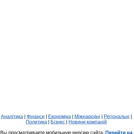
Аналітика
|
Фінанси
|
Економіка
|
Міжнародні
|
Регіональні
|
Политика
|
Бізнес
|
Новини компаній
Вы просматриваете мобильную версию сайта.
Перейти на