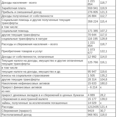
1 221
Доходы населения - всего
118,7
854
Заработная плата
559 941
119,9
Прибыль и смешанный доход
276 805
121,3
Доходы полученные от собственности
26 884
112,7
Социальная помощь и другие полученные текущие
358 224
115,4
трансферты
в том числе:
социальная помощь
171 385
107,2
другие текущие трансферты
70 644
117,0
социальные трансферты в натуре
116 195
128,8
1 221
Расходы и сбережения населения – всего
118,7
854
1 073
Приобретение товаров и услуг
122,1
677
Доходы от собственности, оплаченные
12 992
114,0
Текущие налоги на доходы, имущество и другие оплаченные
125 766
116,1
текущие трансферты
в том числе
текущие налоги на доходы, имущество и др.
95 947
119,6
взносы на социальное страхование
1 505
135,2
другие текущие трансферты
28 314
104,8
Накопление нефинансовых активов
15 633
180,0
Прирост финансовых активов
– 6 214
x
из них:
прирост денежных вкладов в и сбережений в ценных бумагах
4 889
28,2
сбережения в иностранной валюте
15 177
139,0
займы, полученные за исключением погашенных
14 029
x
Расходы
1212435
121,4
Сбережения (прирост)
9419
30,7
Располагаемый доход
966 901
118,0