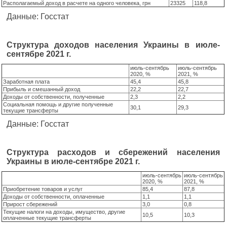
Располагаемый доход в расчете на одного человека, грн
23325
118,8
Данные: Госстат
Структура доходов населения Украины в июле-
сентябре 2021 г.
июль-сентябрь
июль-сентябрь
2020, %
2021, %
Заработная плата
45,4
45,8
Прибыль и смешанный доход
22,2
22,7
Доходы от собственности, полученные
2,3
2,2
Социальная помощь и другие полученные
30,1
29,3
текущие трансферты
Данные: Госстат
Структура расходов и сбережений населения
Украины в июле-сентябре 2021 г.
июль-сентябрь
июль-сентябрь
2020, %
2021, %
Приобретение товаров и услуг
85,4
87,8
Доходы от собственности, оплаченные
1,1
1,1
Прирост сбережений
3,0
0,8
Текущие налоги на доходы, имущество, другие
10,5
10,3
оплаченные текущие трансферты