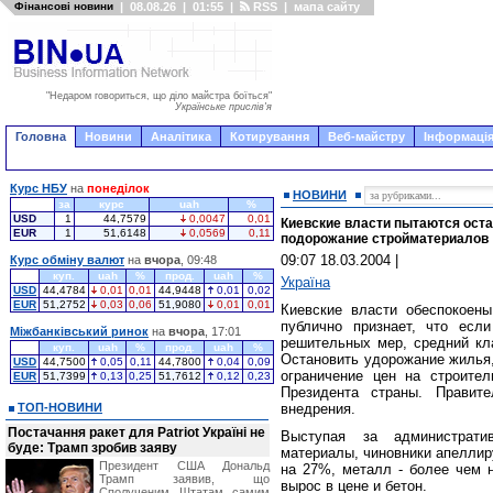
Фінансові новини
|
08.08.26
|
01:55
|
RSS
|
мапа сайту
"Недаром говориться, що діло майстра боїться"
Українське прислів'я
Головна
Новини
Аналітика
Котирування
Веб-майстру
Інформація
Курс НБУ
на
понеділок
НОВИНИ
за
курс
uah
%
USD
1
44,7579
0,0047
0,01
Киевские власти пытаются оста
EUR
1
51,6148
0,0569
0,11
подорожание стройматериалов
09:07 18.03.2004
|
Курс обміну валют
на
вчора
, 09:48
куп.
uah
%
прод.
uah
%
Україна
USD
44,4784
0,01
0,01
44,9448
0,01
0,02
EUR
51,2752
0,03
0,06
51,9080
0,01
0,01
Киевские власти обеспокоен
публично признает, что есл
Міжбанківський ринок
на
вчора
, 17:01
решительных мер, средний кла
куп.
uah
%
прод.
uah
%
Остановить удорожание жилья,
USD
44,7500
0,05
0,11
44,7800
0,04
0,09
ограничение цен на строите
EUR
51,7399
0,13
0,25
51,7612
0,12
0,23
Президента страны. Правит
ТОП-НОВИНИ
внедрения.
Постачання ракет для Patriot Україні не
Выступая за администрати
буде: Трамп зробив заяву
материалы, чиновники апеллир
Президент США Дональд
на 27%, металл - более чем н
Трамп заявив, що
вырос в цене и бетон.
Сполученим Штатам самим