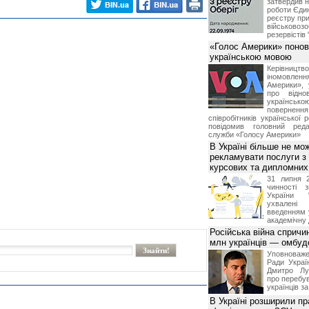
затвердив н
роботи Єди
реєстру при
військовозо
резервістів 
«Голос Америки» поно
українською мовою
Керівництв
іномовл
Америки», 
про відно
українс
поверне
співробітників української 
повідомив головний реда
служби «Голосу Америки»
В Україні більше не мо
рекламувати послуги з
курсових та дипломних
31 липня 
чинності 
України 
ухвалені
введенням 
академічну 
Російська війна спричи
млн українців — омбу
Уповноваж
Ради Украї
Дмитро Лу
про перебув
українців з
В Україні розширили пр