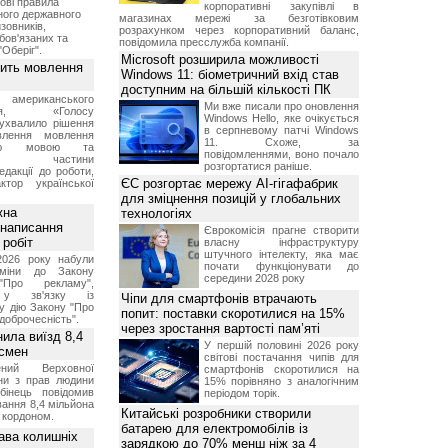
ові правила
корпоративні закупівлі в
ного державного
магазинах мережі за безготівковим
зовників,
розрахунком через корпоративний баланс,
бов'язаних та
повідомила пресслужба компанії.
"Оберіг".
Microsoft розширила можливості
вить мовлення
Windows 11: біометричний вхід став
доступним на більшій кількості ПК
о американського
Ми вже писали про оновлення
ення, «Голосу
Windows Hello, яке очікується
ухвалило рішення
в серпневому патчі Windows
влення мовлення
11. Схоже, за
ькою мовою та
повідомленнями, воно почало
ння частини
розгортатися раніше.
редакції до роботи,
ЄС розгортає мережу AI-гігафабрик
ктор української
для зміцнення позицій у глобальних
жна
технологіях
 написання
Єврокомісія прагне створити
 робіт
власну інфраструктуру
штучного інтелекту, яка має
2026 року набули
почати функціонувати до
зміни до Закону
середини 2028 року
"Про рекламу",
 у зв'язку із
Чіпи для смартфонів втрачають
у дію Закону "Про
попит: поставки скоротилися на 15%
доброчесність".
через зростання вартості пам’яті
нила виїзд 8,4
У першій половині 2026 року
дсмен
світові постачання чипів для
ений Верховної
смартфонів скоротилися на
ни з прав людини
15% порівняно з аналогічним
бінець повідомив
періодом торік.
ання 8,4 мільйона
Китайські розробники створили
а кордоном.
батарею для електромобілів із
ава колишніх
зарядкою до 70% менш ніж за 4