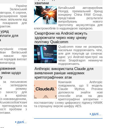
хвилини
ент України
Китайський автовиробник
ир Зеленський
Hongqi, преміальний бренд
вівторок, 4 серпня,
концерну China FAW Group,
 розширення прав
представив результати
 яких звільнили від
випробувань нового
я покарання для
прототипу акумулятора для
рактом.
електромобілів із надшвидкою зарядкою.
 уряд
Смартфони на Android можуть
иплати для
здорожчати через нову цінову
а
політику Qualcomm
Qualcomm поки не розкрила,
нутрішніх справ
наскільки подорожчають чіпи,
ван Вигівський
але для покупців це означає
в накази про
одне: усі Android-пристрої на
я порядків виплат
чіпах Snapdragon неминуче
 винагород
подорожчають.
довження
Anthropic використала Claude для
а зміни щодо
виявлення раніше невідомих
ку
криптографічних атак
 за письмовою
Компанія Anthropic
ою затвердила
повідомила, що її модель
ення режиму
Claude Mythos Preview
го захисту для
допомогла знайти нові
ів в країнах
способи атак на два
із нововведенням,
криптографічні алгоритми -
овозобов'язані
постквантову схему цифрового підпису HAWK
ь претендувати на
та спрощену версію шифру AES.
ності проблем з
ентами.
•
далі...
•
далі...