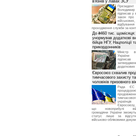
в'язнів у лавах ЗСУ
Презид
Володим
підписав у 
закон про
військових,
відбуванн
проходження служби за конт
До ₴460 тис. щомісяця:
унормував додаткові в
бійців НГУ, Нацполіції т
прикордонників
Міністр в
України І
підписа
затвердженн
додаткових
Євросоюз схвалив про
тимчасового захисту т
чоловіків призовного ві
Рада ЄС
процедур
продовж
тимчасово
українц
Євросоюзу, 
що новоприбулі військ
громадяни України зможут
статус лише за відсут
військово-обліковими докум