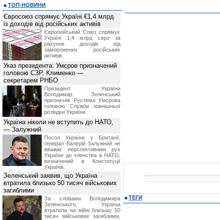
ТОП-НОВИНИ
Євросоюз спрямує Україні €1,4 млрд
із доходів від російських активів
Європейський Союз спрямує
Україні 1,4 млрд євро за
рахунок доходів від
заморожених російських
активів.
Указ президента: Умєров призначений
головою СЗР, Клименко —
секретарем РНБО
Президент України
Володимир Зеленський
призначив Pустема Умєрова
головою Служби зовнішньої
розвідки України.
Україна ніколи не вступить до НАТО,
— Залужний
Посол України у Британії,
генерал Валерій Залужний не
вважає перспективним рух
України до членства в НАТО,
визначений в Конституції
України.
Зеленський заявив, що Україна
втратила близько 50 тисяч військових
загиблими
ТЕГИ
За словами Володимира
Зеленського, Україна
втратила на війні близько 50
тисяч військових загиблими,