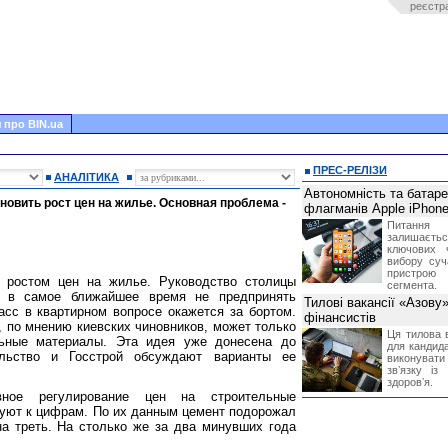
реєстр
 про BIN.ua
ПРЕС-РЕЛІЗИ
АНАЛІТИКА
Автономність та батар
новить рост цен на жилье. Основная проблема -
флагманів Apple iPhone
Питання
залишає
ключових 
вибору суч
пристрою
ы ростом цен на жилье. Руководство столицы
сегмента.
и в самое ближайшее время не предпринять
Тилові вакансії «Азову
сс в квартирном вопросе окажется за бортом.
фінансистів
 по мнению киевских чиновников, может только
Ця тилова в
льные материалы. Эта идея уже донесена до
для кандида
ельство и Госстрой обсуждают варианты ее
виконувати 
звʼязку із
здоровʼя.
вное регулирование цен на строительные
уют к цифрам. По их данным цемент подорожал
а треть. На столько же за два минувших года