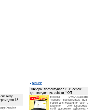
БІЗНЕС
"Аврора" презентувала B2B-сервіс
для юридичних осіб та ФОП
 систему
Мережа мультимаркетів
 громадян 18–
"Аврора" презентувала B2B-
сервіс для юридичних осіб та
фізичних осіб-підприємців,
стрів України
який допоможе здійснювати