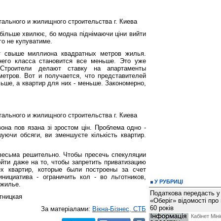
ального и жилищного строительства г. Киева
більше хвилює, бо модна піднімаючи ціни вийти
ого не купуватиме.
т свыше миллиона квадратных метров жилья.
него класса становится все меньше. Это уже
 Строители делают ставку на апартаменты
етров. Вот и получается, что представителей
ьше, а квартир для них - меньше. Закономерно,
ального и жилищного строительства г. Киева
вона пов язана зі зростом цін. Проблема одно -
шуючи обсяги, ви зменшуєте кількість квартир.
весьма решительно. Чтобы пресечь спекуляции
ойти даже на то, чтобы запретить приватизацию
ех квартир, которые были построены за счет
нициатива - ограничить кол - во льготников,
У РУБРИЦІ
 жилье.
Податкова передасть у
тницкая
«Оберіг» відомості про
60 років
За матеріалами:
Вiкна-Бiзнес, СТБ
Кабінет Міні