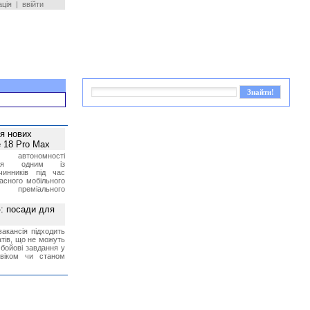
ація
|
ввійти
ея нових
 18 Pro Max
 автономності
ться одним із
чинників під час
асного мобільного
 преміального
»: посади для
акансія підходить
тів, що не можуть
бойові завдання у
 віком чи станом