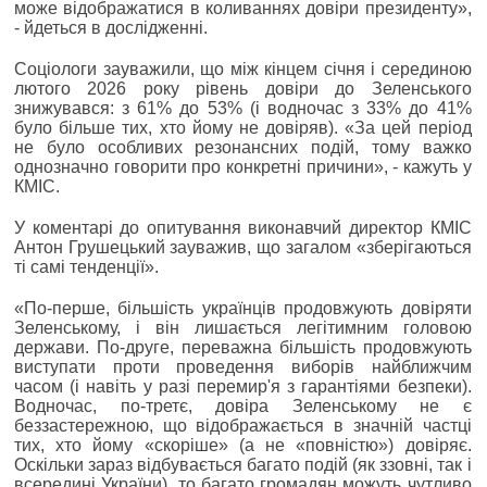
може відображатися в коливаннях довіри президенту»,
- йдеться в дослідженні.
Соціологи зауважили, що між кінцем січня і серединою
лютого 2026 року рівень довіри до Зеленського
знижувався: з 61% до 53% (і водночас з 33% до 41%
було більше тих, хто йому не довіряв). «За цей період
не було особливих резонансних подій, тому важко
однозначно говорити про конкретні причини», - кажуть у
КМІС.
У коментарі до опитування виконавчий директор КМІС
Антон Грушецький зауважив, що загалом «зберігаються
ті самі тенденції».
«По-перше, більшість українців продовжують довіряти
Зеленському, і він лишається легітимним головою
держави. По-друге, переважна більшість продовжують
виступати проти проведення виборів найближчим
часом (і навіть у разі перемир'я з гарантіями безпеки).
Водночас, по-третє, довіра Зеленському не є
беззастережною, що відображається в значній частці
тих, хто йому «скоріше» (а не «повністю») довіряє.
Оскільки зараз відбувається багато подій (як ззовні, так і
всередині України), то багато громадян можуть чутливо