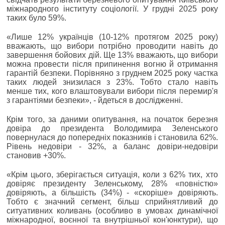
міжнародного інституту соціології. У грудні 2025 року
таких було 59%.
«Лише 12% українців (10-12% протягом 2025 року)
вважають, що вибори потрібно проводити навіть до
завершення бойових дій. Ще 13% вважають, що вибори
можна провести після припинення вогню й отримання
гарантій безпеки. Порівняно з груднем 2025 року частка
таких людей знизилася з 23%. Тобто стало навіть
менше тих, кого влаштовували вибори після перемир'я
з гарантіями безпеки», - йдеться в дослідженні.
Крім того, за даними опитування, на початок березня
довіра до президента Володимира Зеленського
повернулася до попередніх показників і становила 62%.
Рівень недовіри - 32%, а баланс довіри-недовіри
становив +30%.
«Крім цього, зберігається ситуація, коли з 62% тих, хто
довіряє президенту Зеленському, 28% «повністю»
довіряють, а більшість (34%) - «скоріше» довіряють.
Тобто є значний сегмент, більш сприйнятливий до
ситуативних коливань (особливо в умовах динамічної
міжнародної, воєнної та внутрішньої кон'юнктури), що