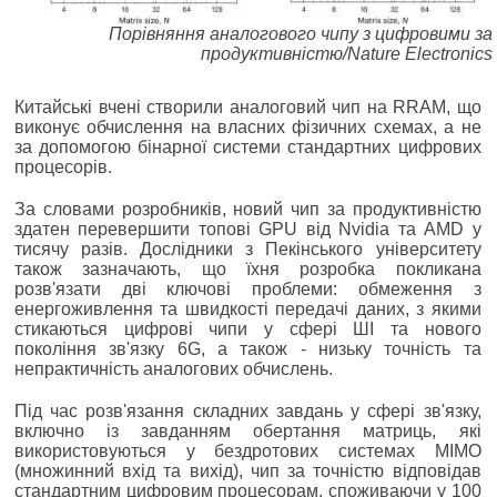
Порівняння аналогового чипу з цифровими за
продуктивністю/Nature Electronics
Китайські вчені створили аналоговий чип на RRAM, що
виконує обчислення на власних фізичних схемах, а не
за допомогою бінарної системи стандартних цифрових
процесорів.
За словами розробників, новий чип за продуктивністю
здатен перевершити топові GPU від Nvidia та AMD у
тисячу разів. Дослідники з Пекінського університету
також зазначають, що їхня розробка покликана
розв'язати дві ключові проблеми: обмеження з
енергоживлення та швидкості передачі даних, з якими
стикаються цифрові чипи у сфері ШІ та нового
покоління зв'язку 6G, а також - низьку точність та
непрактичність аналогових обчислень.
Під час розв'язання складних завдань у сфері зв'язку,
включно із завданням обертання матриць, які
використовуються у бездротових системах MIMO
(множинний вхід та вихід), чип за точністю відповідав
стандартним цифровим процесорам, споживаючи у 100