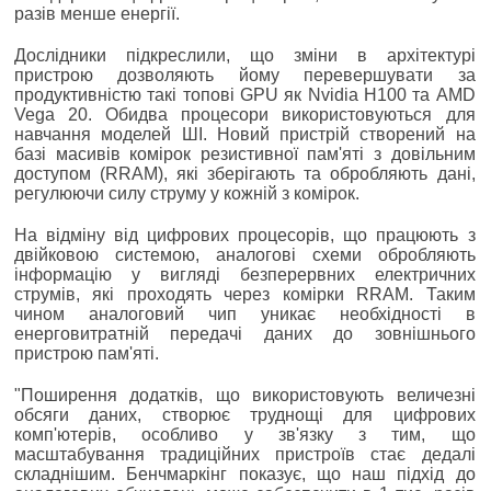
разів менше енергії.
Дослідники підкреслили, що зміни в архітектурі
пристрою дозволяють йому перевершувати за
продуктивністю такі топові GPU як Nvidia H100 та AMD
Vega 20. Обидва процесори використовуються для
навчання моделей ШІ. Новий пристрій створений на
базі масивів комірок резистивної пам'яті з довільним
доступом (RRAM), які зберігають та обробляють дані,
регулюючи силу струму у кожній з комірок.
На відміну від цифрових процесорів, що працюють з
двійковою системою, аналогові схеми обробляють
інформацію у вигляді безперервних електричних
струмів, які проходять через комірки RRAM. Таким
чином аналоговий чип уникає необхідності в
енерговитратній передачі даних до зовнішнього
пристрою пам'яті.
"Поширення додатків, що використовують величезні
обсяги даних, створює труднощі для цифрових
комп'ютерів, особливо у зв'язку з тим, що
масштабування традиційних пристроїв стає дедалі
складнішим. Бенчмаркінг показує, що наш підхід до