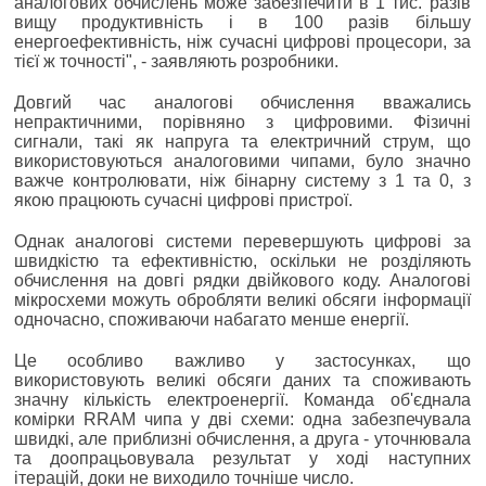
аналогових обчислень може забезпечити в 1 тис. разів
вищу продуктивність і в 100 разів більшу
енергоефективність, ніж сучасні цифрові процесори, за
тієї ж точності", - заявляють розробники.
Довгий час аналогові обчислення вважались
непрактичними, порівняно з цифровими. Фізичні
сигнали, такі як напруга та електричний струм, що
використовуються аналоговими чипами, було значно
важче контролювати, ніж бінарну систему з 1 та 0, з
якою працюють сучасні цифрові пристрої.
Однак аналогові системи перевершують цифрові за
швидкістю та ефективністю, оскільки не розділяють
обчислення на довгі рядки двійкового коду. Аналогові
мікросхеми можуть обробляти великі обсяги інформації
одночасно, споживаючи набагато менше енергії.
Це особливо важливо у застосунках, що
використовують великі обсяги даних та споживають
значну кількість електроенергії. Команда об'єднала
комірки RRAM чипа у дві схеми: одна забезпечувала
швидкі, але приблизні обчислення, а друга - уточнювала
та доопрацьовувала результат у ході наступних
ітерацій, доки не виходило точніше число.