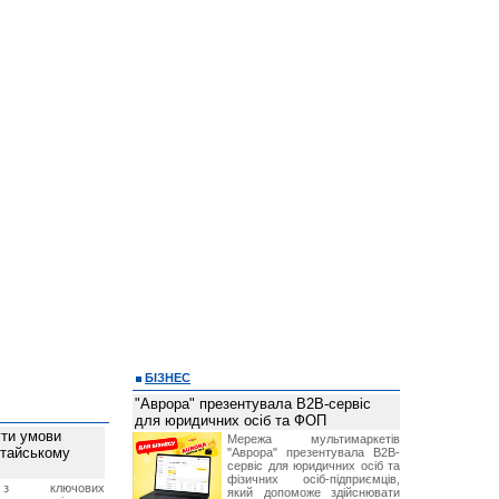
БІЗНЕС
"Аврора" презентувала B2B-сервіс
для юридичних осіб та ФОП
ти умови
Мережа мультимаркетів
итайському
"Аврора" презентувала B2B-
сервіс для юридичних осіб та
фізичних осіб-підприємців,
з ключових
який допоможе здійснювати