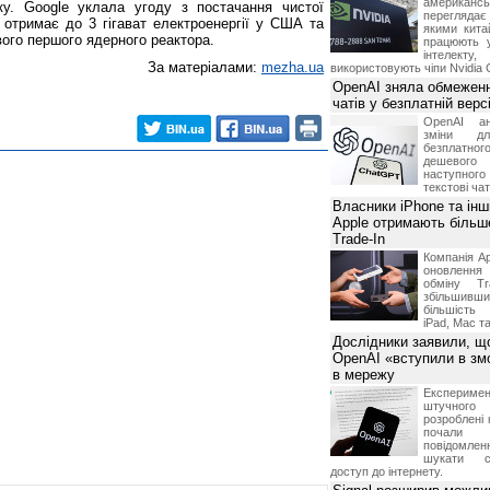
американ
ку. Google уклала угоду з постачання чистої
перегляда
нт отримає до 3 гігават електроенергії у США та
якими китай
ого першого ядерного реактора.
працюють 
інтелекту
За матеріалами:
mezha.ua
використовують чіпи Nvidia 
OpenAI зняла обмеженн
чатів у безплатній вер
OpenAI ан
зміни дл
безплатн
дешевого
наступног
текстові ча
Власники iPhone та інш
Apple отримають більш
Trade-In
Компанія Ap
оновлення
обміну T
збільшивши
більшість
iPad, Mac т
Дослідники заявили, щ
OpenAI «вступили в змо
в мережу
Експериме
штучного 
розроблені 
почали 
повідомлен
шукати с
доступ до інтернету.