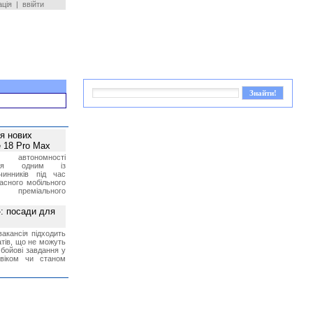
ація
|
ввійти
ея нових
 18 Pro Max
 автономності
ться одним із
чинників під час
асного мобільного
 преміального
»: посади для
акансія підходить
тів, що не можуть
бойові завдання у
 віком чи станом