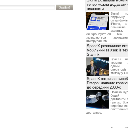
Signal розширив можлив
тепер можна додавати
планшети
Signal по
підтрим
смартфоні
iPhone, а
планшетів
акаунта.
синхронізуються між 
залишаються захищени
шифруванням.
SpaceX розпочинає екс
мобільний зв’язок із те
Starlink
SpaceX пл
терміни з
одним з
операторі
зв'язку у С
SpaceX закриває вироб
Dragon: наявних корабл
до середини 2030-х
Поки конку
бодай р
доставити 
пригод, Sp
виробничих
пілотова
достатньо.