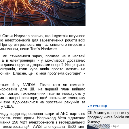
t Сатья Наделла заявив, що індустрія штучного
ею електроенергії для забезпечення роботи всіх
Про це він розповів під час спільного інтерв'ю з
льтманом, пише Tom's Hardware.
 ми стикаємося зараз, полягає не в нестачі
а в електроенергії - у можливості достатньо
и даних поруч із джерелами енергії. Якщо цього
ситуація, коли купа чипів просто лежить на
ючити. Власне, це і є моя проблема сьогодні", -
ається й у NVIDIA. Після того як компанія
скорювачів для ШІ, на перший план вийшло
єю. Багато технологічних гігантів інвестують у
ма в ядерні реактори, щоб постачати електрику
ни вже відобразилися на зростанні рахунків за
в у США.
У РУБРИЦІ
США можуть перегляну
 угоду щодо відновлення закритої АЕС вартістю
продажу чипів Nvidia к
роблять схожі кроки. Наприклад Meta підписала
бізнесу
чання 150 МВт електроенергії з геотермальних
х електростанцій. AWS анонсувала $500 млн
Одне 