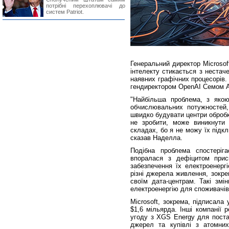
потрібні перехоплювачі до
систем Patriot.
Генеральний директор Microsof
інтелекту стикається з нестач
наявних графічних процесорів. 
гендиректором OpenAI Семом А
"Найбільша проблема, з якою
обчислювальних потужностей, 
швидко будувати центри обробк
не зробити, може виникнути 
складах, бо я не можу їх підкл
сказав Наделла.
Подібна проблема спостеріг
впоралася з дефіцитом при
забезпечення їх електроенергі
різні джерела живлення, зокре
своїм дата-центрам. Такі змі
електроенергію для споживачі
Microsoft, зокрема, підписала
$1,6 мільярда. Інші компанії 
угоду з XGS Energy для поста
джерел та купівлі з атомни