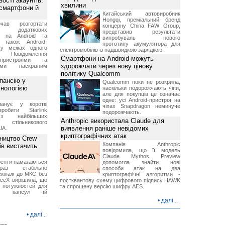
ості акаунтів:
хвилини
 смартфони й
Китайський автовиробник
Hongqi, преміальний бренд
чав розгортати
концерну China FAW Group,
ку додаткових
представив результати
в на Android та
випробувань нового
 також Android-
прототипу акумулятора для
 у межах одного
електромобілів із надшвидкою зарядкою.
 Повідомлення
Смартфони на Android можуть
пристроями та
здорожчати через нову цінову
ми наскрізним
політику Qualcomm
пансію у
Qualcomm поки не розкрила,
хнологією
наскільки подорожчають чіпи,
але для покупців це означає
одне: усі Android-пристрої на
анує у короткі
чіпах Snapdragon неминуче
робити Starlink
подорожчають.
 найбільших
Anthropic використала Claude для
в стільникового
виявлення раніше невідомих
ША.
криптографічних атак
ництво Crew
Компанія Anthropic
ів вистачить
повідомила, що її модель
Claude Mythos Preview
ренти намагаються
допомогла знайти нові
аз стабільно
способи атак на два
екіпаж до МКС без
криптографічні алгоритми -
aceX вирішила, що
постквантову схему цифрового підпису HAWK
 потужностей для
та спрощену версію шифру AES.
них капсул їй
•
далі...
•
далі...