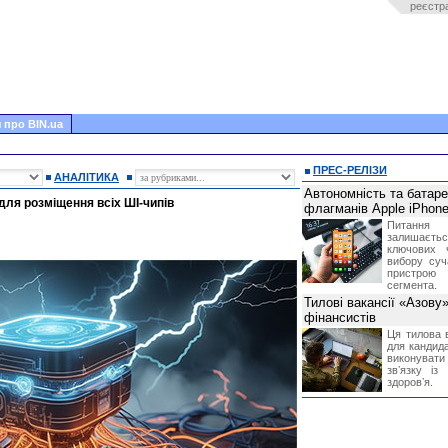
реєстр
 про BIN.ua
ПРЕС-РЕЛІЗИ
АНАЛІТИКА
Автономність та батар
 для розміщення всіх ШІ-чипів
флагманів Apple iPhone
Питання
залишає
ключових 
вибору суч
пристрою
сегмента.
Тилові вакансії «Азову
фінансистів
Ця тилова в
для кандида
виконувати 
звʼязку із
здоровʼя.