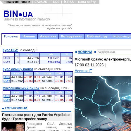
Фінансові новини
|
07.08.26
|
16:22
|
RSS
|
мапа сайту
"Чого не доглянеш очима, за те відповіси плечима"
Українське прислів'я
Головна
Новини
Аналітика
Котирування
Веб-майстру
Інформація
Курс НБУ
на
сьогодні
НОВИНИ
за
курс
uah
%
USD
1
44,7626
0,0731
0,16
Microsoft бракує електроенергії
EUR
1
51,6717
0,0464
0,09
17:00 03.11.2025
|
Курс обміну валют
на
сьогодні
, 09:48
Новини IT
куп.
uah
%
прод.
uah
%
USD
44,4784
0,01
0,01
44,9448
0,01
0,02
EUR
51,2752
0,03
0,06
51,9080
0,01
0,01
Міжбанківський ринок
на
сьогодні
, 11:06
куп.
uah
%
прод.
uah
%
USD
44,7500
0,05
0,11
44,7800
0,04
0,09
EUR
51,5743
0,04
0,07
51,5910
0,05
0,10
ТОП-НОВИНИ
Постачання ракет для Patriot Україні не
буде: Трамп зробив заяву
Президент США Дональд
Трамп заявив, що
Сполученим Штатам самим