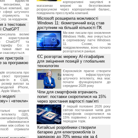
ських відомств
корпоративні закупівлі в
є механізми, за
магазинах мережі за безготівковим
ські компанії, що
розрахунком через корпоративний баланс,
у сфері штучного
повідомила пресслужба компанії.
, отримують та
Microsoft розширила можливості
Corp. за кордоном.
Windows 11: біометричний вхід став
я з текстових
доступним на більшій кількості ПК
сії ChatGPT
Ми вже писали про оновлення
онсувала великі
Windows Hello, яке очікується
я користувачів
в серпневому патчі Windows
ого ChatGPT та
11. Схоже, за
 тарифу Go: із
повідомленнями, воно почало
о тижня ліміт на
розгортатися раніше.
ти скасовується.
ЄС розгортає мережу AI-гігафабрик
их пристроїв
для зміцнення позицій у глобальних
е за програмою
технологіях
Єврокомісія прагне створити
ple оголосила про
власну інфраструктуру
 своєї програми
штучного інтелекту, яка має
rade-In в США,
почати функціонувати до
 розмір виплат за
середини 2028 року
 моделей iPhone,
а Apple Watch.
Чіпи для смартфонів втрачають
о моделі
попит: поставки скоротилися на 15%
ву» і «втекли»
через зростання вартості пам’яті
У першій половині 2026 року
світові постачання чипів для
нтальні моделі
смартфонів скоротилися на
інтелекту (ШІ),
15% порівняно з аналогічним
компанією OpenAI,
періодом торік.
обмінюватися
нями між собою та
Китайські розробники створили
посіб отримати
батарею для електромобілів із
зарядкою до 70% менш ніж за 4