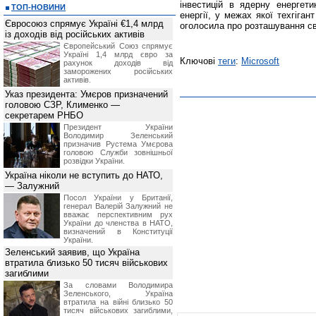
інвестицій в ядерну енергети
ТОП-НОВИНИ
енергії, у межах якої техгіга
Євросоюз спрямує Україні €1,4 млрд
оголосила про розташування св
із доходів від російських активів
Європейський Союз спрямує
Україні 1,4 млрд євро за
Ключові
теги
:
Microsoft
рахунок доходів від
заморожених російських
активів.
Указ президента: Умєров призначений
головою СЗР, Клименко —
секретарем РНБО
Президент України
Володимир Зеленський
призначив Pустема Умєрова
головою Служби зовнішньої
розвідки України.
Україна ніколи не вступить до НАТО,
— Залужний
Посол України у Британії,
генерал Валерій Залужний не
вважає перспективним рух
України до членства в НАТО,
визначений в Конституції
України.
Зеленський заявив, що Україна
втратила близько 50 тисяч військових
загиблими
За словами Володимира
Зеленського, Україна
втратила на війні близько 50
тисяч військових загиблими,