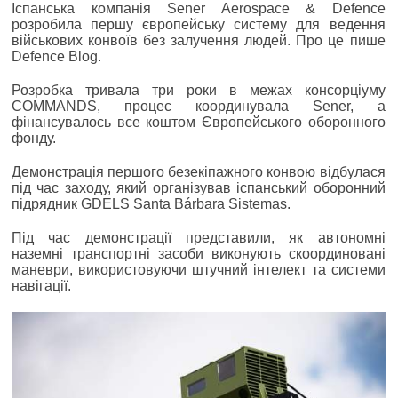
Іспанська компанія Sener Aerospace & Defence
розробила першу європейську систему для ведення
військових конвоїв без залучення людей. Про це пише
Defence Blog.
Розробка тривала три роки в межах консорціуму
COMMANDS, процес координувала Sener, а
фінансувалось все коштом Європейського оборонного
фонду.
Демонстрація першого безекіпажного конвою відбулася
під час заходу, який організував іспанський оборонний
підрядник GDELS Santa Bárbara Sistemas.
Під час демонстрації представили, як автономні
наземні транспортні засоби виконують скоординовані
маневри, використовуючи штучний інтелект та системи
навігації.