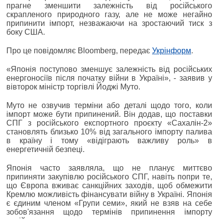
прагне зменшити залежність від російського
скрапленого природного газу, але не може негайно
припинити імпорт, незважаючи на зростаючий тиск з
боку США.
Про це повідомляє Bloomberg, передає
Укрінформ
.
«Японія поступово зменшує залежність від російських
енергоносіїв після початку війни в Україні», - заявив у
вівторок міністр торгівлі Йоджі Муто.
Муто не озвучив терміни або деталі щодо того, коли
імпорт може бути припинений. Він додав, що поставки
СПГ з російського експортного проєкту «Сахалін-2»
становлять близько 10% від загального імпорту палива
в країну і тому «відіграють важливу роль» в
енергетичній безпеці.
Японія часто заявляла, що не планує миттєво
припиняти закупівлю російського СПГ, навіть попри те,
що Європа вживає санкційних заходів, щоб обмежити
Кремлю можливість фінансувати війну в Україні. Японія
є єдиним членом «Групи семи», який не взяв на себе
зобов'язання щодо термінів припинення імпорту