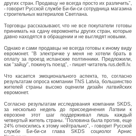
других стран. Продавцу не всегда просто их различить",
- говорит Русской службе Би-би-си сотрудница магазина
строительных материалов Светлана.
Торговцы рассказывают, что не все покупатели готовы
принимать на сдачу евромонеты других стран, которые
давно находятся в обращении и не выглядят новыми.
Однако и сами продавцы не всегда готовы к иному виду
евромонет. "В электричке у меня не хотели брать в
оплату за проезд испанские полтинники. Предложили,
как "зайцу", покинуть поезд", - пишет читатель rus.delfi.lv.
Что касается эмоционального аспекта, то, согласно
результатам опроса компании TNS Latvia, большинство
жителей страны высоко оценили дизайн латвийских
евромонет.
Согласно результатам исследования компании SKDS,
за несколько недель до присоединения Латвии к
еврозоне этот шаг поддерживал лишь каждый
четвертый житель страны. "Половина была против, еще
24% относились к этому нейтрально", - говорит Русской
службе Би-би-си глава SKDS социолог Арнис