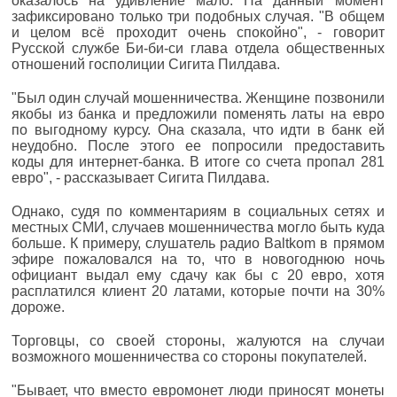
оказалось на удивление мало. На данный момент
зафиксировано только три подобных случая. "В общем
и целом всё проходит очень спокойно", - говорит
Русской службе Би-би-си глава отдела общественных
отношений госполиции Сигита Пилдава.
"Был один случай мошенничества. Женщине позвонили
якобы из банка и предложили поменять латы на евро
по выгодному курсу. Она сказала, что идти в банк ей
неудобно. После этого ее попросили предоставить
коды для интернет-банка. В итоге со счета пропал 281
евро", - рассказывает Сигита Пилдава.
Однако, судя по комментариям в социальных сетях и
местных СМИ, случаев мошенничества могло быть куда
больше. К примеру, слушатель радио Baltkom в прямом
эфире пожаловался на то, что в новогоднюю ночь
официант выдал ему сдачу как бы с 20 евро, хотя
расплатился клиент 20 латами, которые почти на 30%
дороже.
Торговцы, со своей стороны, жалуются на случаи
возможного мошенничества со стороны покупателей.
"Бывает, что вместо евромонет люди приносят монеты