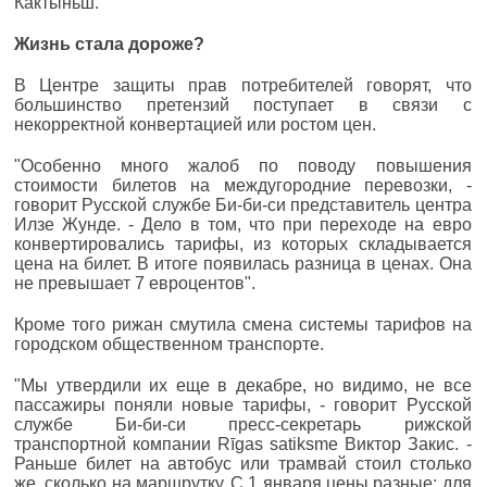
Кактыньш.
Жизнь стала дороже?
В Центре защиты прав потребителей говорят, что
большинство претензий поступает в связи с
некорректной конвертацией или ростом цен.
"Особенно много жалоб по поводу повышения
стоимости билетов на междугородние перевозки, -
говорит Русской службе Би-би-си представитель центра
Илзе Жунде. - Дело в том, что при переходе на евро
конвертировались тарифы, из которых складывается
цена на билет. В итоге появилась разница в ценах. Она
не превышает 7 евроцентов".
Кроме того рижан смутила смена системы тарифов на
городском общественном транспорте.
"Мы утвердили их еще в декабре, но видимо, не все
пассажиры поняли новые тарифы, - говорит Русской
службе Би-би-си пресс-секретарь рижской
транспортной компании Rīgas satiksme Виктор Закис. -
Раньше билет на автобус или трамвай стоил столько
же, сколько на маршрутку. С 1 января цены разные: для