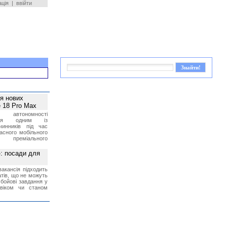
ація
|
ввійти
ея нових
 18 Pro Max
 автономності
ться одним із
чинників під час
асного мобільного
 преміального
»: посади для
акансія підходить
тів, що не можуть
бойові завдання у
 віком чи станом