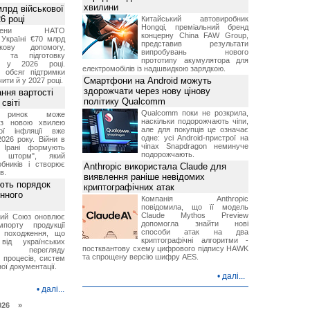
хвилини
лрд військової
6 році
Китайський автовиробник
Hongqi, преміальний бренд
-члени НАТО
концерну China FAW Group,
Україні €70 млрд
представив результати
кову допомогу,
випробувань нового
я та підготовку
прототипу акумулятора для
х у 2026 році.
електромобілів із надшвидкою зарядкою.
й обсяг підтримки
Смартфони на Android можуть
ти й у 2027 році.
здорожчати через нову цінову
ння вартості
політику Qualcomm
світі
Qualcomm поки не розкрила,
й ринок може
наскільки подорожчають чіпи,
я з новою хвилею
але для покупців це означає
чої інфляції вже
одне: усі Android-пристрої на
2026 року. Війни в
чіпах Snapdragon неминуче
а Ірані формують
подорожчають.
й шторм", який
обників і створює
Anthropic використала Claude для
в.
виявлення раніше невідомих
ють порядок
криптографічних атак
инного
Компанія Anthropic
повідомила, що її модель
Claude Mythos Preview
кий Союз оновлює
допомогла знайти нові
мпорту продукції
способи атак на два
о походження, що
криптографічні алгоритми -
від українських
постквантову схему цифрового підпису HAWK
рів перегляду
та спрощену версію шифру AES.
 процесів, систем
ої документації.
•
далі...
•
далі...
026 »