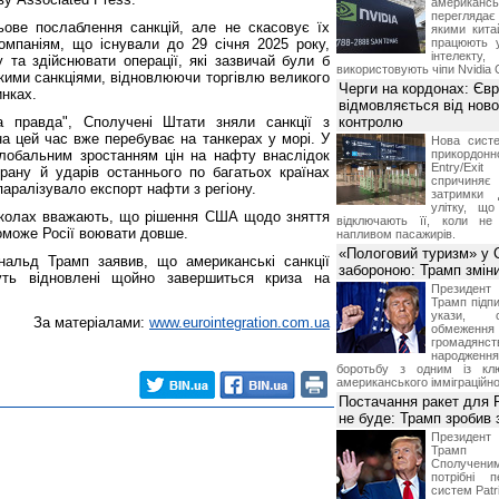
американ
перегляда
ове послаблення санкцій, але не скасовує їх
якими китай
компаніям, що існували до 29 січня 2025 року,
працюють 
інтелекту
 та здійснювати операції, які зазвичай були б
використовують чіпи Nvidia 
ькими санкціями, відновлюючи торгівлю великого
Черги на кордонах: Єв
инках.
відмовляється від ново
а правда", Сполучені Штати зняли санкції з
контролю
на цей час вже перебуває на танкерах у морі. У
Нова систе
лобальним зростанням цін на нафту внаслідок
прикордон
Entry/Exi
рану й ударів останнього по багатьох країнах
спричиня
аралізувало експорт нафти з регіону.
затримки 
улітку, що
 колах вважають, що рішення США щодо зняття
відключають її, коли не
поможе Росії воювати довше.
напливом пасажирів.
«Пологовий туризм» у 
альд Трамп заявив, що американські санкції
забороною: Трамп змін
уть відновлені щойно завершиться криза на
Президен
Трамп підпи
укази, 
За матеріалами:
www.eurointegration.com.ua
обмежен
грома
народженн
боротьбу з одним із клю
американського імміграційн
Постачання ракет для Pa
не буде: Трамп зробив 
Президен
Трамп 
Сполучени
потрібні 
систем Patri