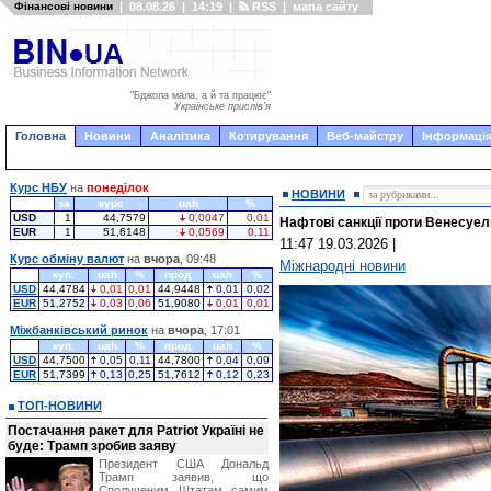
Фінансові новини
|
08.08.26
|
14:19
|
RSS
|
мапа сайту
"Бджола мала, а й та працює"
Українське прислів'я
Головна
Новини
Аналітика
Котирування
Веб-майстру
Інформація
Курс НБУ
на
понеділок
НОВИНИ
за
курс
uah
%
USD
1
44,7579
0,0047
0,01
Нафтові санкції проти Венесу
EUR
1
51,6148
0,0569
0,11
11:47 19.03.2026
|
Курс обміну валют
на
вчора
, 09:48
Міжнародні новини
куп.
uah
%
прод.
uah
%
USD
44,4784
0,01
0,01
44,9448
0,01
0,02
EUR
51,2752
0,03
0,06
51,9080
0,01
0,01
Міжбанківський ринок
на
вчора
, 17:01
куп.
uah
%
прод.
uah
%
USD
44,7500
0,05
0,11
44,7800
0,04
0,09
EUR
51,7399
0,13
0,25
51,7612
0,12
0,23
ТОП-НОВИНИ
Постачання ракет для Patriot Україні не
буде: Трамп зробив заяву
Президент США Дональд
Трамп заявив, що
Сполученим Штатам самим