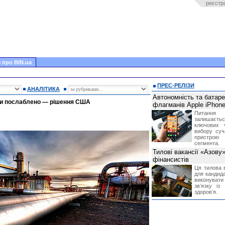
реєстр
 про BIN.ua
ПРЕС-РЕЛІЗИ
АНАЛІТИКА
Автономність та батар
ели послаблено — рішення США
флагманів Apple iPhone
Питання
залишає
ключових 
вибору суч
пристрою
сегмента.
Тилові вакансії «Азову
фінансистів
Ця тилова в
для кандида
виконувати 
звʼязку із
здоровʼя.