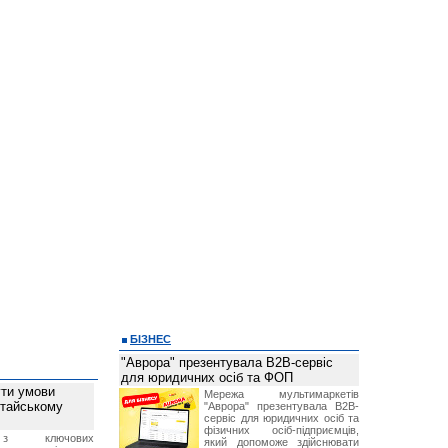
БІЗНЕС
"Аврора" презентувала B2B-сервіс
для юридичних осіб та ФОП
ти умови
Мережа мультимаркетів
итайському
"Аврора" презентувала B2B-
сервіс для юридичних осіб та
фізичних осіб-підприємців,
з ключових
який допоможе здійснювати