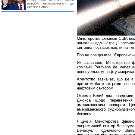
потрібні перехоплювачі до
систем Patriot.
Міністерство фінансів США пом
намагань адміністрації прези
світових поставок нафти на тлі
Про це повідомляє "Європейськ
Як зазначено, Міністерство 
компанії Petróleos de Venezu
венесуельську нафту американс
Агентство зазначає, що це є
протягом багатьох років в осн
нафтовим сектором.
Окремо Білий дім повідомив
Джонса щодо перевезення
американським прапором. Цей
американського суднобудівног
бензину.
Ліцензія Міністерства фінан
енергетичний сектор Венесуели
Венесуелі, одночасно збіл
представник відомства агентств