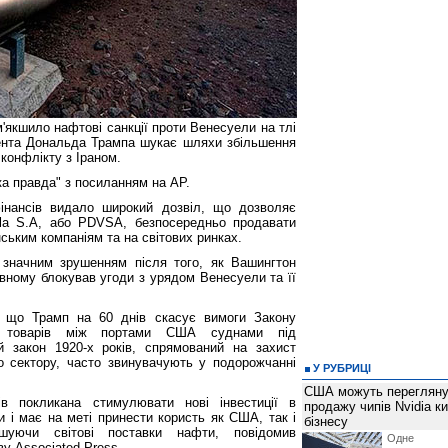
'якшило нафтові санкції проти Венесуели на тлі
дента Дональда Трампа шукає шляхи збільшення
 конфлікту з Іраном.
а правда" з посиланням на AP.
фінансів видало широкий дозвіл, що дозволяє
ela S.A, або PDVSA, безпосередньо продавати
ьким компаніям та на світових ринках.
 значним зрушенням після того, як Вашингтон
овному блокував угоди з урядом Венесуели та її
, що Трамп на 60 днів скасує вимоги Закону
 товарів між портами США суднами під
 закон 1920-х років, спрямований на захист
о сектору, часто звинувачують у подорожчанні
У РУБРИЦІ
США можуть перегляну
сів покликана стимулювати нові інвестиції в
продажу чипів Nvidia к
 і має на меті принести користь як США, так і
бізнесу
ьшуючи світові поставки нафти, повідомив
Одне 
у Associated Press.