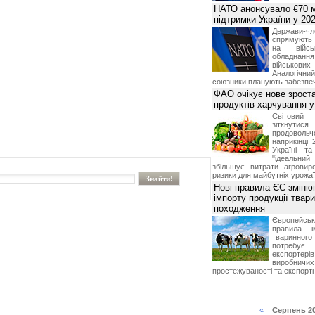
НАТО анонсувало €70 м
підтримки України у 202
Держави
спрямують 
на війсь
обладнанн
військови
Аналогічни
союзники планують забезпечи
ФАО очікує нове зроста
продуктів харчування у 
Світови
зіткнутис
продоволь
наприкінці 
Україні т
"ідеальни
збільшує витрати агровир
ризики для майбутніх урожаї
Нові правила ЄС зміню
імпорту продукції твар
походження
Європейсь
правила і
тваринног
потребує 
експорте
виробничих
простежуваності та експортн
«
Серпень 2