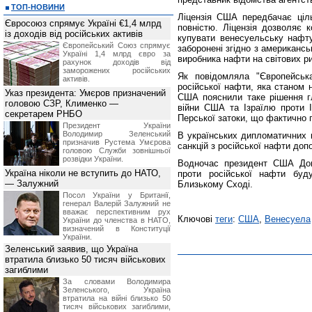
ТОП-НОВИНИ
Ліцензія США передбачає ціль
Євросоюз спрямує Україні €1,4 млрд
повністю. Ліцензія дозволяє 
із доходів від російських активів
купувати венесуельську нафту
Європейський Союз спрямує
заборонені згідно з американс
Україні 1,4 млрд євро за
виробника нафти на світових р
рахунок доходів від
заморожених російських
Як повідомляла "Європейськ
активів.
російської нафти, яка станом 
Указ президента: Умєров призначений
США пояснили таке рішення г
головою СЗР, Клименко —
війни США та Ізраїлю проти І
секретарем РНБО
Перської затоки, що фактично п
Президент України
Володимир Зеленський
В українських дипломатичних
призначив Pустема Умєрова
санкцій з російської нафти до
головою Служби зовнішньої
розвідки України.
Водночас президент США Дон
Україна ніколи не вступить до НАТО,
проти російської нафти буд
— Залужний
Близькому Сході.
Посол України у Британії,
генерал Валерій Залужний не
вважає перспективним рух
Ключові
теги
:
США
,
Венесуела
України до членства в НАТО,
визначений в Конституції
України.
Зеленський заявив, що Україна
втратила близько 50 тисяч військових
загиблими
За словами Володимира
Зеленського, Україна
втратила на війні близько 50
тисяч військових загиблими,