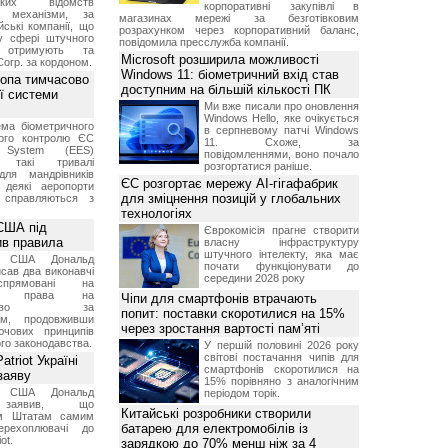
ських відомств
корпоративні закупівлі в
є механізми, за
магазинах мережі за безготівковим
ські компанії, що
розрахунком через корпоративний баланс,
у сфері штучного
повідомила пресслужба компанії.
, отримують та
Microsoft розширила можливості
Corp. за кордоном.
Windows 11: біометричний вхід став
ропа тимчасово
доступним на більшій кількості ПК
ї системи
Ми вже писали про оновлення
Windows Hello, яке очікується
ма біометричного
в серпневому патчі Windows
ного контролю ЄС
11. Схоже, за
t System (EES)
повідомленнями, воно почало
є такі тривалі
розгортатися раніше.
для мандрівників
ЄС розгортає мережу AI-гігафабрик
 деякі аеропорти
для зміцнення позицій у глобальних
 справляються з
технологіях
США під
Єврокомісія прагне створити
ив правила
власну інфраструктуру
штучного інтелекту, яка має
т США Дональд
почати функціонувати до
сав два виконавчі
середини 2028 року
спрямовані на
ня права на
Чіпи для смартфонів втрачають
дянство за
попит: поставки скоротилися на 15%
ям, продовживши
через зростання вартості пам’яті
чових принципів
ого законодавства.
У першій половині 2026 року
світові постачання чипів для
triot Україні
смартфонів скоротилися на
заяву
15% порівняно з аналогічним
т США Дональд
періодом торік.
заявив, що
Китайські розробники створили
м Штатам самим
батарею для електромобілів із
перехоплювачі до
ot.
зарядкою до 70% менш ніж за 4