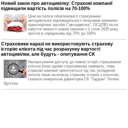
Новий закон про автоцивілку: Страхові компанії
підвищили вартість полісів на 70-100%
Ціни на поліси обов'язкового страхування
автоцивільної відповідальності власників наземних
транспортних засобів ("автоцивілка", ОСЦПВ) після
набуття чинності новим законом з 1 січня 2025 року,
зросли в середньому від 70% до 100%
Страховики наразі не використовують страхову
історію клієнта під час розрахунку вартості
автоцивілки, але будуть - опитування СК
Налаштування доступу до повної історії страхування
клієнта (поза одним страховиком) тривають, тому
страхові компанії орієнтуються під час укладення
полісів лише на власну страхову історію з клієнтом,
сказала генеральна директорка СК "Гардіан" Тетяна
Щуч'єва.