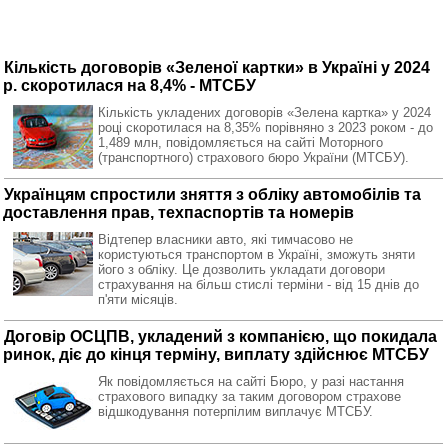
Кількість договорів «Зеленої картки» в Україні у 2024
р. скоротилася на 8,4% - МТСБУ
Кількість укладених договорів «Зелена картка» у 2024
році скоротилася на 8,35% порівняно з 2023 роком - до
1,489 млн, повідомляється на сайті Моторного
(транспортного) страхового бюро України (МТСБУ).
Українцям спростили зняття з обліку автомобілів та
доставлення прав, техпаспортів та номерів
Відтепер власники авто, які тимчасово не
користуються транспортом в Україні, зможуть зняти
його з обліку. Це дозволить укладати договори
страхування на більш стислі терміни - від 15 днів до
п'яти місяців.
Договір ОСЦПВ, укладений з компанією, що покидала
ринок, діє до кінця терміну, виплату здійснює МТСБУ
Як повідомляється на сайті Бюро, у разі настання
страхового випадку за таким договором страхове
відшкодування потерпілим виплачує МТСБУ.