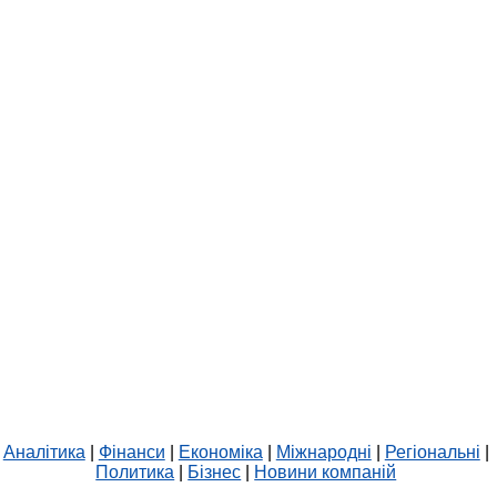
Аналітика
|
Фінанси
|
Економіка
|
Міжнародні
|
Регіональні
|
Политика
|
Бізнес
|
Новини компаній