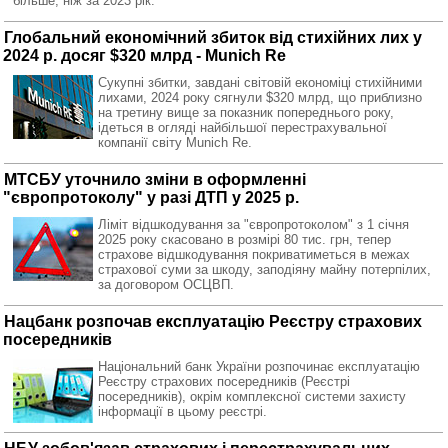
більше, ніж за 2023 рік.
Глобальний економічний збиток від стихійних лих у
2024 р. досяг $320 млрд - Munich Re
Сукупні збитки, завдані світовій економіці стихійними
лихами, 2024 року сягнули $320 млрд, що приблизно
на третину вище за показник попереднього року,
ідеться в огляді найбільшої перестрахувальної
компанії світу Munich Re.
МТСБУ уточнило зміни в оформленні
"європротоколу" у разі ДТП у 2025 р.
Ліміт відшкодування за "європротоколом" з 1 січня
2025 року скасовано в розмірі 80 тис. грн, тепер
страхове відшкодування покриватиметься в межах
страхової суми за шкоду, заподіяну майну потерпілих,
за договором ОСЦВП.
Нацбанк розпочав експлуатацію Реєстру страхових
посередників
Національний банк України розпочинає експлуатацію
Реєстру страхових посередників (Реєстрі
посередників), окрім комплексної системи захисту
інформації в цьому реєстрі.