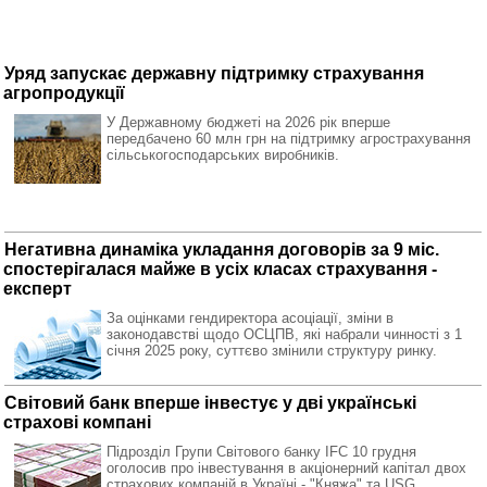
Уряд запускає державну підтримку страхування
агропродукції
У Державному бюджеті на 2026 рік вперше
передбачено 60 млн грн на підтримку агрострахування
сільськогосподарських виробників.
Негативна динаміка укладання договорів за 9 міс.
спостерігалася майже в усіх класах страхування -
експерт
За оцінками гендиректора асоціації, зміни в
законодавстві щодо ОСЦПВ, які набрали чинності з 1
січня 2025 року, суттєво змінили структуру ринку.
Світовий банк вперше інвестує у дві українські
страхові компані
Підрозділ Групи Світового банку IFC 10 грудня
оголосив про інвестування в акціонерний капітал двох
страхових компаній в Україні - "Княжа" та USG.