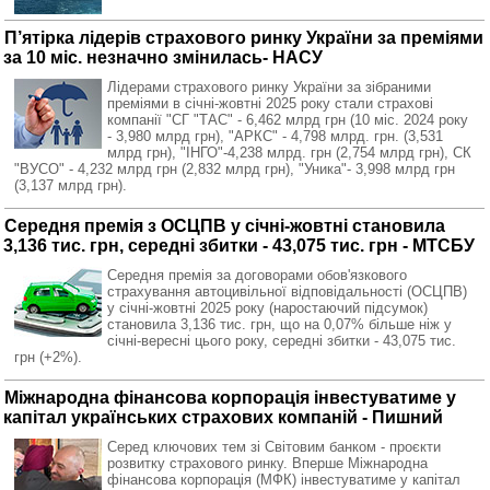
П’ятірка лідерів страхового ринку України за преміями
за 10 міс. незначно змінилась- НАСУ
Лідерами страхового ринку України за зібраними
преміями в січні-жовтні 2025 року стали страхові
компанії "СГ "ТАС" - 6,462 млрд грн (10 міс. 2024 року
- 3,980 млрд грн), "АРКС" - 4,798 млрд. грн. (3,531
млрд грн), "ІНГО"-4,238 млрд. грн (2,754 млрд грн), СК
"ВУСО" - 4,232 млрд грн (2,832 млрд грн), "Уника"- 3,998 млрд грн
(3,137 млрд грн).
Середня премія з ОСЦПВ у січні-жовтні становила
3,136 тис. грн, середні збитки - 43,075 тис. грн - МТСБУ
Середня премія за договорами обов'язкового
страхування автоцивільної відповідальності (ОСЦПВ)
у січні-жовтні 2025 року (наростаючий підсумок)
становила 3,136 тис. грн, що на 0,07% більше ніж у
січні-вересні цього року, середні збитки - 43,075 тис.
грн (+2%).
Міжнародна фінансова корпорація інвестуватиме у
капітал українських страхових компаній - Пишний
Серед ключових тем зі Світовим банком - проєкти
розвитку страхового ринку. Вперше Міжнародна
фінансова корпорація (МФК) інвестуватиме у капітал