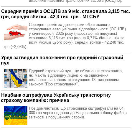
власників наземних транспортних засобів (ОСЦПВ).
Середня премія з ОСЦПВ за 9 міс. становила 3,115 тис.
грн, середні збитки - 42,3 тис. грн - МТСБУ
Середня премія за договорами обов'язкового
страхування автоцивільної відповідальності (ОСЦПВ)
у січні-вересні 2025 року (наростаючий підсумок)
становила 3,115 тис. грн (що на 0,71% більше, ніж за
вісім місяців цього року), середні збитки - 42,248 тис.
грн (+2,05%).
Уряд затвердив положення про ядерний страховий
пул
Ядерний страховий пул - це об'єднання страховиків,
які мають відповідну ліцензію на здійснення
діяльності за класом страхування 13, визначеним
законом "Про страхування".
Нацбанк оштрафував Українську транспортну
страхову компанію: причина
Повідомляється, що страховика оштрафували на 64
000 грн через подання до Національного банку файлів
звітності з порушенням строків.