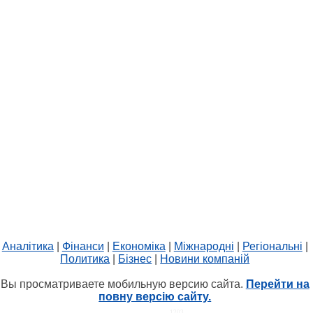
Аналітика
|
Фінанси
|
Економіка
|
Міжнародні
|
Регіональні
|
Политика
|
Бізнес
|
Новини компаній
Вы просматриваете мобильную версию сайта.
Перейти на
повну версію сайту.
HIT.UA
1203