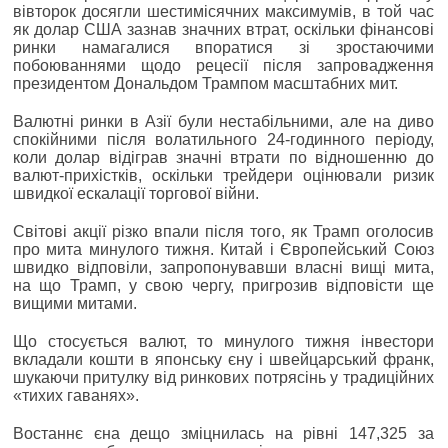
вівторок досягли шестимісячних максимумів, в той час
як долар США зазнав значних втрат, оскільки фінансові
ринки намагалися впоратися зі зростаючими
побоюваннями щодо рецесії після запровадження
президентом Дональдом Трампом масштабних мит.
Валютні ринки в Азії були нестабільними, але на диво
спокійними після волатильного 24-годинного періоду,
коли долар відіграв значні втрати по відношенню до
валют-прихістків, оскільки трейдери оцінювали ризик
швидкої ескалації торгової війни.
Світові акції різко впали після того, як Трамп оголосив
про мита минулого тижня. Китай і Європейський Союз
швидко відповіли, запропонувавши власні вищі мита,
на що Трамп, у свою чергу, пригрозив відповісти ще
вищими митами.
Що стосується валют, то минулого тижня інвестори
вкладали кошти в японську єну і швейцарський франк,
шукаючи притулку від ринкових потрясінь у традиційних
«тихих гаванях».
Востаннє єна дещо зміцнилась на рівні 147,325 за