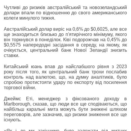
Чутливі до ризиків австралійський та новозеландський
долари впали по відношенню до свого американського
колеги минулого тижня.
Австралійський долар виріс на 0,6% до $0,6025, але все
ще знаходиться близько до п'ятирічного мінімуму, якого
він торкнувся в понеділок. Ківі подорожчав на 0,45% до
$0,5575 напередодні засідання в середу, на якому, як
очікується, центральний банк Нової Зеландії знизить
ставки.
Китайський юань впав до найслабшого рівня з 2023
року після того, як центральний банк трохи послабив
контроль над валютою, що, на думку аналітиків, було
спробою протистояти удару по експорту від посилення
торгової війни.
Джеймс Еті, менеджер з фіксованого доходу в
Marlborough, сказав, що люди все ще сподіваються, що
найбільш каральні мита можуть бути знижені шляхом
переговорів, але зазначив, що ризики зниження все ще
існують.
«Як і де ми закінчимо, буде залежати від митних