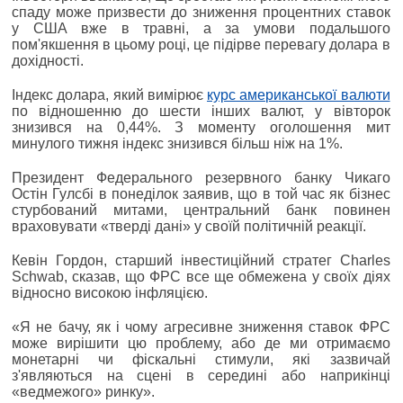
спаду може призвести до зниження процентних ставок
у США вже в травні, а за умови подальшого
пом'якшення в цьому році, це підірве перевагу долара в
дохідності.
Індекс долара, який вимірює
курс американської валюти
по відношенню до шести інших валют, у вівторок
знизився на 0,44%. З моменту оголошення мит
минулого тижня індекс знизився більш ніж на 1%.
Президент Федерального резервного банку Чикаго
Остін Гулсбі в понеділок заявив, що в той час як бізнес
стурбований митами, центральний банк повинен
враховувати «тверді дані» у своїй політичній реакції.
Кевін Гордон, старший інвестиційний стратег Charles
Schwab, сказав, що ФРС все ще обмежена у своїх діях
відносно високою інфляцією.
«Я не бачу, як і чому агресивне зниження ставок ФРС
може вирішити цю проблему, або де ми отримаємо
монетарні чи фіскальні стимули, які зазвичай
з'являються на сцені в середині або наприкінці
«ведмежого» ринку».