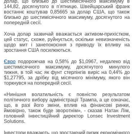
долар, що близько до шестимісячного максимуму в
144,82, досягнутого в п'ятницю. Швейцарський франк
востаннє коштував 0,85665 за долар США, що також
близько до шестимісячного максимуму, досягнутого на
попередній сесії.
Хоча долар зазвичай вважається активом-прихістком,
цей статус, схоже, руйнується, оскільки невизначеність
щодо мит і занепокоєння з приводу їх впливу на
зростання США посилюються.
Євро
подорожчав на 0,58% до $1,0967, недалеко від
шестимісячного максимуму, досягнутого минулого
тижня, в той час як фунт стерлінгів виріс на 0,44% до
$1,27795, за дрібку від місячного мінімуму, якого він
торкнувся на попередній сесії.
«Нинішня волатильність є повністю результатом
політичного вибору адміністрації Трампа, а це означає,
що, в разі його зміни, вплив на фінансові ринки,
ймовірно, також буде зворотнім», - сказав Натан Лім,
головний інвестиційний директор Lonsec Investment
Solutions.
Інвестори вважають, що зростаючий ризик економічного