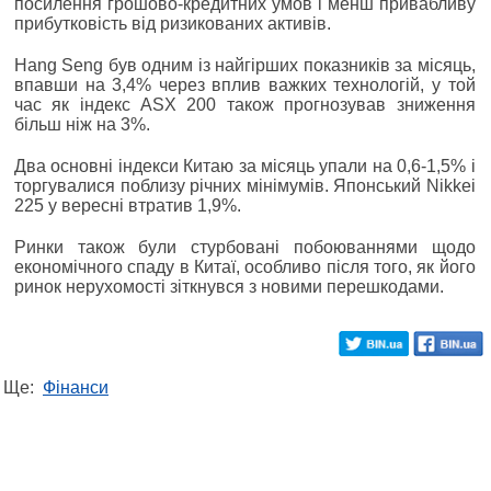
посилення грошово-кредитних умов і менш привабливу
прибутковість від ризикованих активів.
Hang Seng був одним із найгірших показників за місяць,
впавши на 3,4% через вплив важких технологій, у той
час як індекс ASX 200 також прогнозував зниження
більш ніж на 3%.
Два основні індекси Китаю за місяць упали на 0,6-1,5% і
торгувалися поблизу річних мінімумів. Японський Nikkei
225 у вересні втратив 1,9%.
Ринки також були стурбовані побоюваннями щодо
економічного спаду в Китаї, особливо після того, як його
ринок нерухомості зіткнувся з новими перешкодами.
Ще:
Фінанси