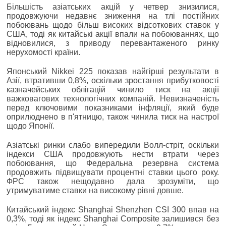
Більшість азіатських акцій у четвер знизилися,
продовжуючи недавнє зниження на тлі постійних
побоювань щодо більш високих відсоткових ставок у
США, тоді як китайські акції впали на побоюваннях, що
відновилися, з приводу перевантаженого ринку
нерухомості країни.
Японський Nikkei 225 показав найгірші результати в
Азії, втративши 0,8%, оскільки зростання прибутковості
казначейських облігацій чинило тиск на акції
важковагових технологічних компаній. Невизначеність
перед ключовими показниками інфляції, який буде
оприлюднено в п'ятницю, також чинила тиск на настрої
щодо Японії.
Азіатські ринки слабо випередили Волл-стріт, оскільки
індекси США продовжують нести втрати через
побоювання, що Федеральна резервна система
продовжить підвищувати процентні ставки цього року.
ФРС також нещодавно дала зрозуміти, що
утримуватиме ставки на високому рівні довше.
Китайський індекс Shanghai Shenzhen CSI 300 впав на
0,3%, тоді як індекс Shanghai Composite залишився без