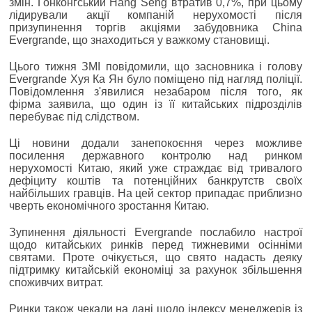
змін. Гонконгський Hang Seng втратив 0,7%, при цьому
лідирували акції компаній нерухомості після
призупинення торгів акціями забудовника China
Evergrande, що знаходиться у важкому становищі.
Цього тижня ЗМІ повідомили, що засновника і голову
Evergrande Хуя Ка Ян було поміщено під нагляд поліції.
Повідомлення з'явилися незабаром після того, як
фірма заявила, що один із її китайських підрозділів
перебуває під слідством.
Ці новини додали занепокоєння через можливе
посилення державного контролю над ринком
нерухомості Китаю, який уже страждає від тривалого
дефіциту коштів та потенційних банкрутств своїх
найбільших гравців. На цей сектор припадає приблизно
чверть економічного зростання Китаю.
Зупинення діяльності Evergrande послабило настрої
щодо китайських ринків перед тижневими осінніми
святами. Проте очікується, що свято надасть деяку
підтримку китайській економіці за рахунок збільшення
споживчих витрат.
Ринки також чекали на дані щодо індексу менеджерів із