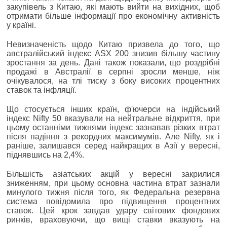
закупівель з Китаю, які мають вийти на вихідних, щоб
отримати більше інформації про економічну активність
у країні.
Невизначеність щодо Китаю призвела до того, що
австралійський індекс ASX 200 знизив більшу частину
зростання за день. Дані також показали, що роздрібні
продажі в Австралії в серпні зросли менше, ніж
очікувалося, на тлі тиску з боку високих процентних
ставок та інфляції.
Що стосується інших країн, ф'ючерси на індійський
індекс Nifty 50 вказували на нейтральне відкриття, при
цьому останніми тижнями індекс зазнавав різких втрат
після падіння з рекордних максимумів. Але Nifty, як і
раніше, залишався серед найкращих в Азії у вересні,
піднявшись на 2,4%.
Більшість азіатських акцій у вересні закрилися
зниженням, при цьому основна частина втрат зазнали
минулого тижня після того, як Федеральна резервна
система повідомила про підвищення процентних
ставок. Цей крок завдав удару світових фондових
ринків, враховуючи, що вищі ставки вказують на