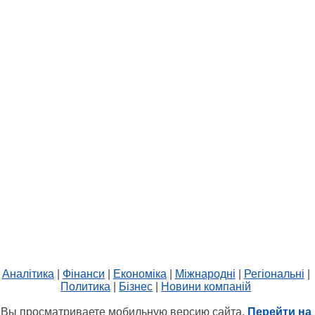
Аналітика
|
Фінанси
|
Економіка
|
Міжнародні
|
Регіональні
|
Политика
|
Бізнес
|
Новини компаній
Вы просматриваете мобильную версию сайта.
Перейти на