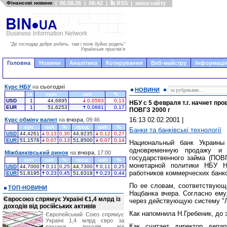
Фінансові новини
|
06.08.26
|
08:42
|
RSS
|
мапа сайту
"Де господар добре робить, там і поле буйно родить"
Українське прислів'я
Головна
Новини
Аналітика
Котирування
Веб-майстру
Інформація
Курс НБУ
на
сьогодні
НОВИНИ
за
курс
uah
%
USD
1
44,6895
0,0593
0,13
НБУ с 5 февраля т.г. начнет п
EUR
1
51,6253
0,0881
0,17
ПОВГЗ 2000 г
16:13 02.02.2001
|
Курс обміну валют
на
вчора
, 09:46
куп.
uah
%
прод.
uah
%
Банки та банківські технології
USD
44,4261
0,13
0,30
44,9235
0,12
0,27
EUR
51,1578
0,07
0,13
51,8500
0,07
0,14
Национальный банк Украины
одновременную продажу и п
Міжбанківський ринок
на
вчора
, 17:00
государственного займа (ПОВГ
куп.
uah
%
прод.
uah
%
монетарной политики НБУ Н
USD
44,7000
0,11
0,25
44,7300
0,11
0,25
работников коммерческих банк
EUR
51,6195
0,23
0,45
51,6318
0,23
0,44
По ее словам, соответствующ
ТОП-НОВИНИ
Нацбанка вчера. Согласно ему
Євросоюз спрямує Україні €1,4 млрд із
через действующую систему "
доходів від російських активів
Как напомнила Н.Гребеник, до
Європейський Союз спрямує
Україні 1,4 млрд євро за
Как считает директор депа
рахунок доходів від