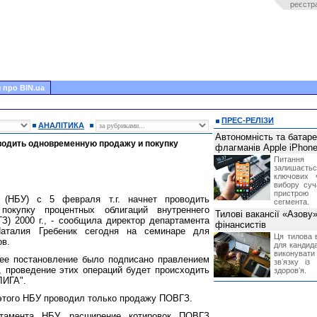
реєстр
 про BIN.ua
ПРЕС-РЕЛІЗИ
АНАЛІТИКА
Автономність та батар
роводить одновременную продажу и покупку
флагманів Apple iPhone
Питання
залишає
ключових 
вибору суч
пристрою
 (НБУ) с 5 февраля т.г. начнет проводить
сегмента.
окупку процентных облигаций внутреннего
Тилові вакансії «Азову
З) 2000 г., - сообщила директор департамента
фінансистів
аталия Гребеник сегодня на семинаре для
Ця тилова в
ов.
для кандида
виконувати 
ее постановление было подписано правлением
звʼязку із
, проведение этих операций будет происходить
здоровʼя.
ЛИГА".
 этого НБУ проводил только продажу ПОВГЗ.
ртамента НБУ, расширение котировок ПОВГЗ