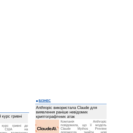
БІЗНЕС
Anthropic використала Claude для
виявлення раніше невідомих
 курс гривні
криптографічних атак
Компанія Anthropic
повідомила, що її модель
й курс гривні до
Claude Mythos Preview
а США на
допомогла знайти нові
ському валютному