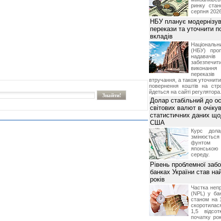
ринку стан
серпня 2026
НБУ планує модернізув
перекази та уточнити 
вкладів
Національ
(НБУ) проп
надавачів 
забезпечит
виконан
переказі
втручання, а також уточнит
повернення коштів на стр
йдеться на сайті регулятора
Долар стабільний до о
світових валют в очікув
статистичних даних що
США
Курс дол
змінюється
фунтом 
японською
середу.
Рівень проблемної забо
банках України став на
років
Частка неп
(NPL) у бан
станом на 
скоротилася
1,5 відсо
початку рок