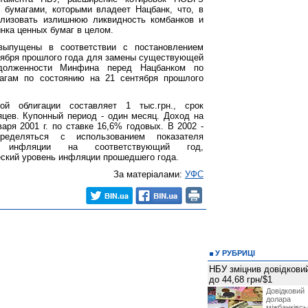
 бумагами, которыми владеет Нацбанк, что, в
ализовать излишнюю ликвидность комбанков и
нка ценных бумаг в целом.
ыпущены в соответствии с постановлением
тября прошлого года для замены существующей
адолженности Минфина перед Нацбанком по
агам по состоянию на 21 сентября прошлого
ой облигации составляет 1 тыс.грн., срок
яцев. Купонный период - один месяц. Доход на
аря 2001 г. по ставке 16,6% годовых. В 2002 -
еделяться с использованием показателя
ня инфляции на соответствующий год,
еский уровень инфляции прошедшего года.
За матеріалами:
УФС
У РУБРИЦІ
НБУ зміцнив довідковий
до 44,68 грн/$1
Довідкови
долар
міжбанків