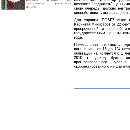
заморожених російських
позволит "подвигать" ценными
активів.
свою очередь, должно нейтр
способствовать активизации ры
Для справки. ПОВГЗ были в
Кабинета Министров от 22 сен
просроченной и срочной з
государственным ценным бум
года.
Номинальная стоимость одн
погашения - от 16 до 124 мес
облигации начисляется с 1 янв
2010 гг. доход будет опр
прогнозированного уров
скорректированного на фактич