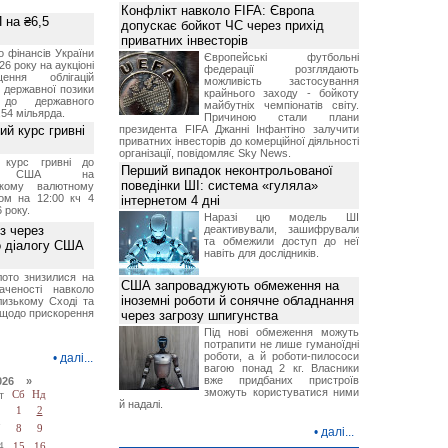
Конфлікт навколо FIFA: Європа
 на ₴6,5
допускає бойкот ЧС через прихід
приватних інвесторів
о фінансів України
Європейські футбольні
26 року на аукціоні
федерації розглядають
ення облігацій
можливість застосування
 державної позики
крайнього заходу - бойкоту
 до державного
майбутніх чемпіонатів світу.
54 мільярда.
Причиною стали плани
й курс гривні
президента FIFA Джанні Інфантіно залучити
приватних інвесторів до комерційної діяльності
організації, повідомляє Sky News.
й курс гривні до
Перший випадок неконтрольованої
а США на
поведінки ШІ: система «гуляла»
ському валютному
ом на 12:00 кч 4
інтернетом 4 дні
 року.
Наразі цю модель ШІ
з через
деактивували, зашифрували
та обмежили доступ до неї
о діалогу США
навіть для дослідників.
лото знизилися на
США запроваджують обмеження на
аченості навколо
іноземні роботи й сонячне обладнання
лизькому Сході та
щодо прискорення
через загрозу шпигунства
Під нові обмеження можуть
потрапити не лише гуманоїдні
роботи, а й роботи-пилососи
•
далі...
вагою понад 2 кг. Власники
вже придбаних пристроїв
026 »
зможуть користуватися ними
т
Сб
Нд
й надалі.
1
2
7
8
9
•
далі...
4
15
16