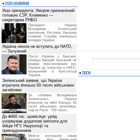
ТОП-НОВИНИ
Указ президента: Умєров призначений
головою СЗР, Клименко —
секретарем РНБО
Президент України
Володимир Зеленський
призначив Pустема Умєрова
головою Служби зовнішньої
розвідки України.
Україна ніколи не вступить до НАТО,
— Залужний
Посол України у Британії,
генерал Валерій Залужний не
вважає перспективним рух
України до членства в НАТО,
визначений в Конституції
ТЕГИ
України.
Зеленський заявив, що Україна
втратила близько 50 тисяч військових
загиблими
За словами Володимира
Зеленського, Україна
втратила на війні близько 50
тисяч військових загиблими,
тоді як Росія - 700 тисяч.
До ₴460 тис. щомісяця: уряд
унормував додаткові виплати для
бійців НГУ, Нацполіції та
прикордонників
Міністр внутрішніх справ
України Іван Вигівський