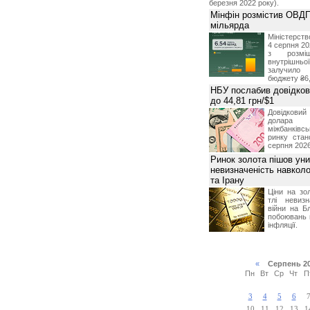
березня 2022 року).
Мінфін розмістив ОВДП
мільярда
Міністерств
4 серпня 20
з розміщ
внутрішньої
залучило
бюджету ₴6,
НБУ послабив довідкови
до 44,81 грн/$1
Довідкови
долар
міжбанків
ринку стан
серпня 2026
Ринок золота пішов уни
невизначеність навкол
та Ірану
Ціни на зо
тлі невизн
війни на Б
побоювань 
інфляції.
«
Серпень 2
Пн
Вт
Ср
Чт
П
3
4
5
6
10
11
12
13
1