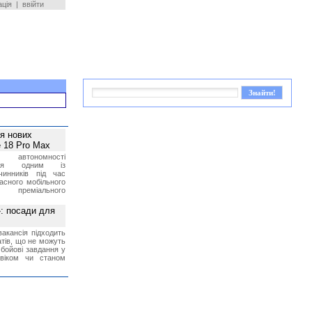
ація
|
ввійти
ея нових
 18 Pro Max
 автономності
ться одним із
чинників під час
асного мобільного
 преміального
»: посади для
акансія підходить
тів, що не можуть
бойові завдання у
 віком чи станом