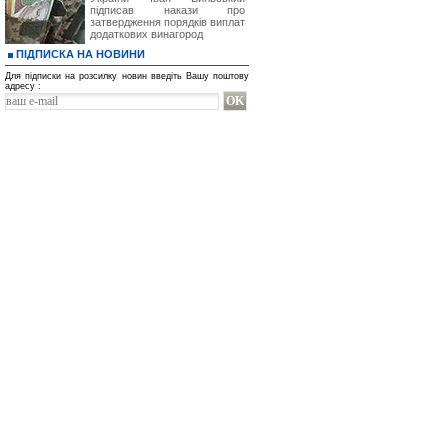
підписав накази про
затвердження порядків виплат
додаткових винагород
ПІДПИСКА НА НОВИНИ
Для підписки на розсилку новин введіть Вашу поштову
адресу :