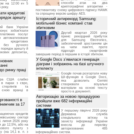
способи атак на два
ом на 12:00 кч 5
криптографічні алгоритми -
 року.
постквантову схему цифрового підпису HAWK
ати кредитові
та спрощену версію шифру AES.
порядок арешту
Історичний антирекорд Samsung:
мобільний бізнес компанії став
ний банк України
збитковим
онує зобов'язати
Другий квартал 2026 року
платіжних послуг
приніс рекордний прибуток
и автоматизоване
для Samsung Electronics,
ня кредитових
забезпечений зростанням цін
в без ручного
на чипи пам'яті, проте
и порядок арешту й
підрозділ смартфонів
окових депозитах,
завершив період із першим в історії збитком.
.
У Google Docs з’явилася генерація
сновних
діаграм і зображень на базі штучного
анні
інтелекту
до ринку праці
Google почав розгортати нову
ШІ-функцію в Google Docs,
ара США слабко
яка дозволить Gemini
 в парах з євро,
створювати візуальні
стерлінгів та
матеріали на основі тексту
 єною вранці в
просто в документі.
Авторизацію за новою процедурою
ргованості в
пройшли вже 682 інформаційні
йнижчим за 17
системи
У першому півріччі 2026 року
рацюючих кредитів
Державна служба
ківському секторі
спеціального зв'язку та
1 липня 2026 року
захисту інформації України
 до 12,5%, або на
внесла до переліку
ткового пункту з
авторизованих 485
у (на 14,1 в. п. з
інформаційних систем.