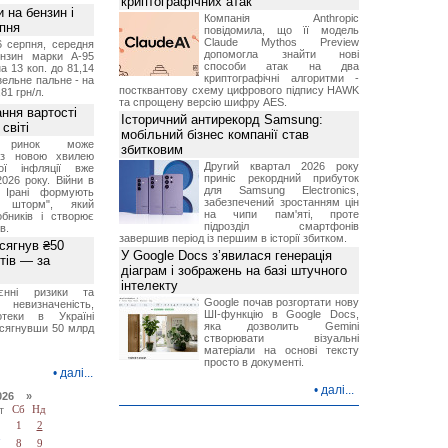
криптографічних атак
и на бензин і
Компанія Anthropic
рпня
повідомила, що її модель
Claude Mythos Preview
6 серпня, середня
допомогла знайти нові
ензин марки А-95
способи атак на два
а 13 коп. до 81,14
криптографічні алгоритми -
изельне пальне - на
постквантову схему цифрового підпису HAWK
,81 грн/л.
та спрощену версію шифру AES.
ння вартості
Історичний антирекорд Samsung:
світі
мобільний бізнес компанії став
й ринок може
збитковим
я з новою хвилею
Другий квартал 2026 року
чої інфляції вже
приніс рекордний прибуток
2026 року. Війни в
для Samsung Electronics,
а Ірані формують
забезпечений зростанням цін
й шторм", який
на чипи пам'яті, проте
обників і створює
підрозділ смартфонів
в.
завершив період із першим в історії збитком.
 сягнув ₴50
У Google Docs з’явилася генерація
тів — за
діаграм і зображень на базі штучного
інтелекту
єнні ризики та
Google почав розгортати нову
 невизначеність,
ШІ-функцію в Google Docs,
отеки в Україні
яка дозволить Gemini
 сягнувши 50 млрд
створювати візуальні
матеріали на основі тексту
просто в документі.
•
далі...
•
далі...
026 »
т
Сб
Нд
1
2
7
8
9