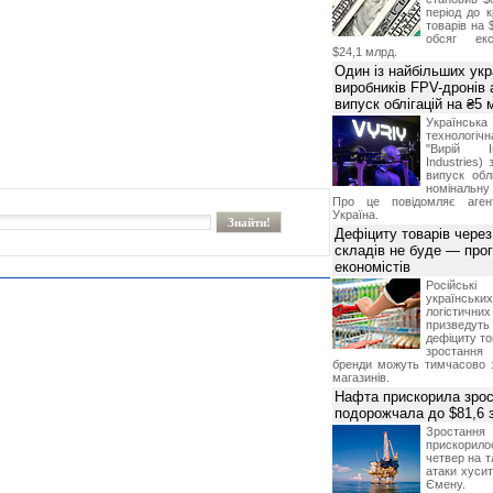
період до к
товарів на 
обсяг екс
$24,1 млрд.
Один із найбільших укр
виробників FPV-дронів
випуск облігацій на ₴5
Українс
технологі
"Вирій Ін
Industries)
випуск облі
номінальну
Про це повідомляє агент
Україна.
Дефіциту товарів чере
складів не буде — про
економістів
Російсь
українсь
логістичн
призведут
дефіциту то
зростання 
бренди можуть тимчасово 
магазинів.
Нафта прискорила зрос
подорожчала до $81,6 
Зростанн
прискори
четвер на т
атаки хусит
Ємену.