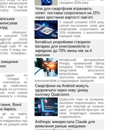
середини 2028 року
раїни імпортували
$58,1 млрд, тоді як
Чіпи для смартфонів втрачають
порту становив
попит: поставки скоротилися на 15%
через зростання вартості пам’яті
аїнських
У першій половині 2026 року
 анонсував
світові постачання чипів для
 млрд
смартфонів скоротилися на
ька оборонно-
15% порівняно з аналогічним
чна компанія ТОВ
періодом торік.
дастрі" (Vyriy
Китайські розробники створили
 здійснює дебютний
батарею для електромобілів із
гацій серії "А" на
 суму 5 млрд грн.
зарядкою до 70% менш ніж за 4
ство Інтерфакс-
хвилини
Китайський автовиробник
з знищення
Hongqi, преміальний бренд
гноз
концерну China FAW Group,
представив результати
випробувань нового
кі удари по
прототипу акумулятора для
ких складах і
електромобілів із надшвидкою зарядкою.
их комплексах не
Смартфони на Android можуть
ь до серйозного
варів чи суттєвого
здорожчати через нову цінову
цін, хоча окремі
політику Qualcomm
зникнути з полиць
Qualcomm поки не розкрила,
наскільки подорожчають чіпи,
тання, Brent
але для покупців це означає
за барель
одне: усі Android-пристрої на
чіпах Snapdragon неминуче
я цін на нафту
подорожчають.
лося ввечері у
лі повідомлень про
Anthropic використала Claude для
ів на урядові сили
виявлення раніше невідомих