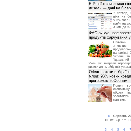
В Україні знизилися цін
дизель — дані на 6 се
У четвер, 
ціна на б
знизилася н
грн/л, на д
3 коп. до 92
ФАО очікує нове зроста
продуктів харчування у 
Світови
зіткнутис
продоволь
наприкінці 
Україні т
"ідеальни
збільшує витрати агровир
ризики для майбутніх урожаї
Обсяг іпотеки в Україні
млрд: 93% нових креди
програмою «єОселя»
Попри во
економічну
обсяги іп
зростають,
гривень.
«
Серпень 2
Пн
Вт
Ср
Чт
П
3
4
5
6