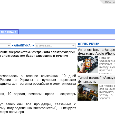
реєстр
 про BIN.ua
ПРЕС-РЕЛІЗИ
АНАЛІТИКА
Автономність та батар
ение энергосистем без транзита электроэнергии
флагманів Apple iPhone
ы электросистем будет завершена в течение
Питання
залишає
ключових 
вибору суч
пристрою
сегмента.
согласилось в течение ближайших 10 дней
Тилові вакансії «Азову
 России и Украины с нулевым перетоком
фінансистів
едполагает транзита российского электричества
Ця тилова в
для кандида
виконувати 
к, 10 апреля, вечером, пресс - секретарь
звʼязку із
здоровʼя.
ут завершены все процедуры, связанные с
ому подсоединению энергосистем", - цитируют
ретаря премьера.