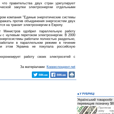
, что правительства двух стран урегулируют
ческой закупки электроэнергии отдельными
тром компания "Единые энергетические системы
озражать против объединения энергосистем двух
тся на транзит электроэнергии в Европу.
т Министров одобрил параллельную работу
ы с нулевым перетоком электроэнергии. В 2000
 энергосистемы работали полностью раздельно,
работали в параллельном режиме в течение
ри этом Украина не покупала российскую
хронизирует работу своих электросетей с
За матеріалами:
Корреспондент.net
У РУБРИЦІ
Український товарообіг 
перевищив позначку $
Протягом 
року това
становив $