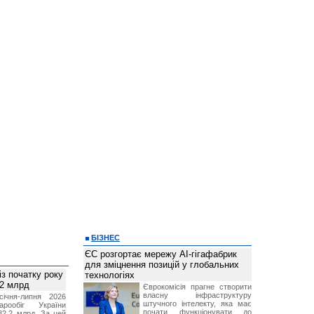
БІЗНЕС
ЄС розгортає мережу AI-гігафабрик
для зміцнення позицій у глобальних
із початку року
технологіях
82 млрд
Єврокомісія прагне створити
власну інфраструктуру
січня-липня 2026
штучного інтелекту, яка має
рообіг України
почати функціонувати до
82,2 млрд. За цей