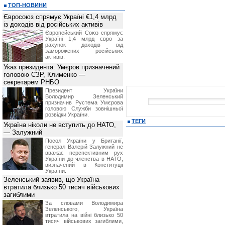
ТОП-НОВИНИ
Євросоюз спрямує Україні €1,4 млрд
із доходів від російських активів
Європейський Союз спрямує
Україні 1,4 млрд євро за
рахунок доходів від
заморожених російських
активів.
Указ президента: Умєров призначений
головою СЗР, Клименко —
секретарем РНБО
Президент України
Володимир Зеленський
призначив Pустема Умєрова
головою Служби зовнішньої
розвідки України.
ТЕГИ
Україна ніколи не вступить до НАТО,
— Залужний
Посол України у Британії,
генерал Валерій Залужний не
вважає перспективним рух
України до членства в НАТО,
визначений в Конституції
України.
Зеленський заявив, що Україна
втратила близько 50 тисяч військових
загиблими
За словами Володимира
Зеленського, Україна
втратила на війні близько 50
тисяч військових загиблими,