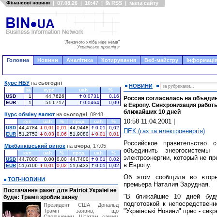
Фінансові новини
|
07.08.26
|
10:47
|
RSS
|
мапа сайту
"Лежачого хліба ніде нема"
Українське прислів'я
Головна
Новини
Аналітика
Котирування
Веб-майстру
Інформація
Курс НБУ
на
сьогодні
НОВИНИ
за
курс
uah
%
USD
1
44,7626
0,0731
0,16
Россия согласилась на объедин
EUR
1
51,6717
0,0464
0,09
в Европу. Синхронизация работ
ближайших 10 дней
Курс обміну валют
на
сьогодні
, 09:48
10:58 11.04.2001
|
куп.
uah
%
прод.
uah
%
USD
44,4784
0,01
0,01
44,9448
0,01
0,02
ПЕК (газ та електроенергія)
EUR
51,2752
0,03
0,06
51,9080
0,01
0,01
Российское правительство 
Міжбанківський ринок
на
вчора
, 17:05
объединить энергосистемы
куп.
uah
%
прод.
uah
%
электроэнергии, который не пр
USD
44,7000
0,00
0,00
44,7400
0,01
0,02
в Европу.
EUR
51,6106
0,01
0,02
51,6433
0,01
0,02
Об этом сообщила во вторни
ТОП-НОВИНИ
премьера Наталия Зарудная.
Постачання ракет для Patriot Україні не
"В ближайшие 10 дней буд
буде: Трамп зробив заяву
подготовкой к непосредственн
Президент США Дональд
"Українські Новини" прес - сек
Трамп заявив, що
Сполученим Штатам самим