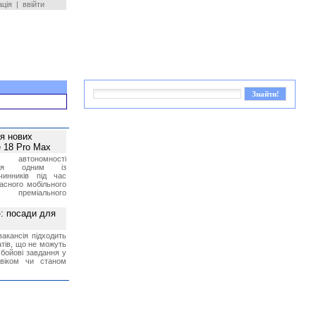
ація
|
ввійти
ея нових
 18 Pro Max
 автономності
ться одним із
чинників під час
асного мобільного
 преміального
»: посади для
акансія підходить
тів, що не можуть
бойові завдання у
 віком чи станом