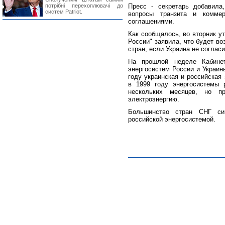
потрібні перехоплювачі до
Пресс - секретарь добавила
систем Patriot.
вопросы транзита и коммер
соглашениями.
Как сообщалось, во вторник у
России" заявила, что будет в
стран, если Украина не согласи
На прошлой неделе Кабине
энергосистем России и Украин
году украинская и российская
в 1999 году энергосистемы 
нескольких месяцев, но п
электроэнергию.
Большинство стран СНГ син
российской энергосистемой.