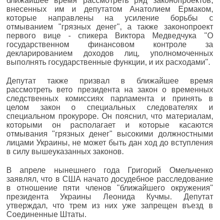
ближайшее время рассмотреть ряд законопроектов,
внесенных им и депутатом Анатолием Ермаком,
которые направлены на усиление борьбы с
отмыванием "грязных денег", а также законопроект
первого вице - спикера Виктора Медведчука "О
государственном финансовом контроле за
декларированием доходов лиц, уполномоченных
выполнять государственные функции, и их расходами".
Депутат также призвал в ближайшее время
рассмотреть вето президента на закон о временных
следственных комиссиях парламента и принять в
целом закон о специальных следователях и
специальном прокуроре. Он пояснил, что материалам,
которыми он располагает и которые касаются
отмывания "грязных денег" высокими должностными
лицами Украины, не может быть дан ход до вступления
в силу вышеуказанных законов.
В апреле нынешнего года Григорий Омельченко
заявлял, что в США начато досудебное расследование
в отношение пяти членов "ближайшего окружения"
президента Украины Леонида Кучмы. Депутат
утверждал, что трем из них уже запрещен въезд в
Соединенные Штаты.