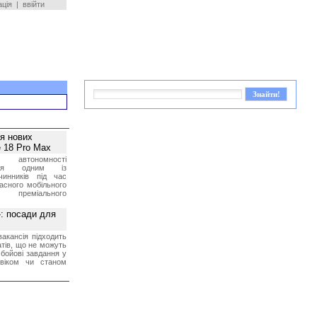
ація
|
ввійти
ея нових
 18 Pro Max
 автономності
ться одним із
чинників під час
асного мобільного
 преміального
»: посади для
акансія підходить
тів, що не можуть
бойові завдання у
 віком чи станом