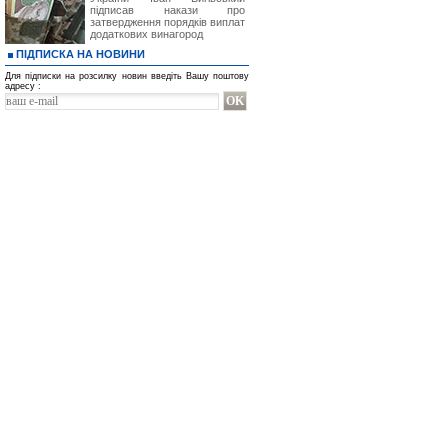
підписав накази про
затвердження порядків виплат
додаткових винагород
ПІДПИСКА НА НОВИНИ
Для підписки на розсилку новин введіть Вашу поштову
адресу :