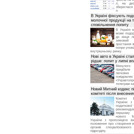
л, на диз
збереглася 
л.
В Україні фіксують по
молочної продукції на т
сповільнення попиту
В Україні 
може подор
до кінця л
зимовий
зростання в
попри упові
внутрішньому ринку.
Нові авто в Україні ста
рідше: попит у липні в
Минулого 
придбал
легкових
повідом
«Укравтоп
телеграм-ка
Новий Митний кодекс п
комітеті після внесенн
Комітет 
України з 
податкової 
рекоменду
першому 
нового М
України з пропозицією в
положення про створення в
органів спеціалізованого
підрозділу.