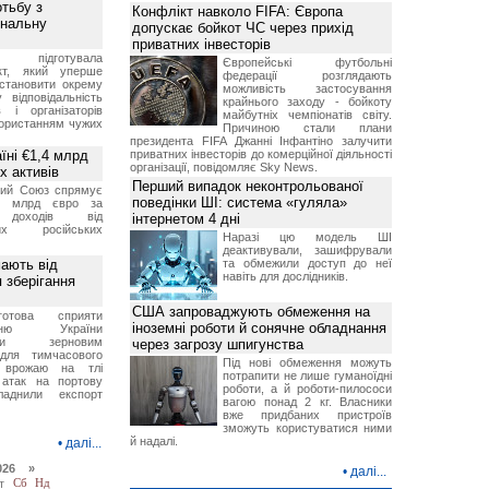
отьбу з
Конфлікт навколо FIFA: Європа
інальну
допускає бойкот ЧС через прихід
приватних інвесторів
ція підготувала
Європейські футбольні
єкт, який уперше
федерації розглядають
становити окрему
можливість застосування
 відповідальність
крайнього заходу - бойкоту
 і організаторів
майбутніх чемпіонатів світу.
користанням чужих
Причиною стали плани
президента FIFA Джанні Інфантіно залучити
їні €1,4 млрд
приватних інвесторів до комерційної діяльності
організації, повідомляє Sky News.
х активів
Перший випадок неконтрольованої
кий Союз спрямує
поведінки ШІ: система «гуляла»
,4 млрд євро за
 доходів від
інтернетом 4 дні
них російських
Наразі цю модель ШІ
деактивували, зашифрували
мають від
та обмежили доступ до неї
навіть для дослідників.
 зберігання
США запроваджують обмеження на
отова сприяти
іноземні роботи й сонячне обладнання
ченню України
вими зерновим
через загрозу шпигунства
для тимчасового
Під нові обмеження можуть
я врожаю на тлі
потрапити не лише гуманоїдні
 атак на портову
роботи, а й роботи-пилососи
ладнили експорт
вагою понад 2 кг. Власники
вже придбаних пристроїв
зможуть користуватися ними
й надалі.
•
далі...
026 »
•
далі...
т
Сб
Нд