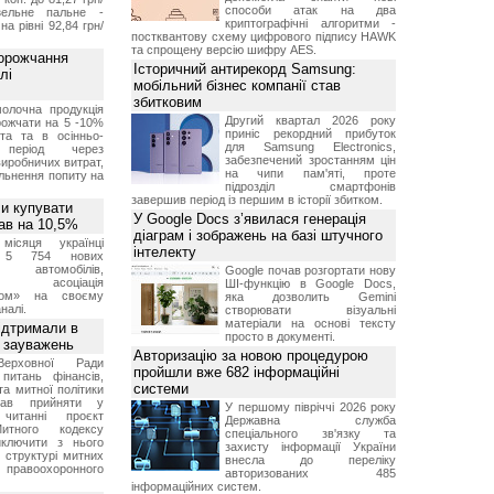
способи атак на два
ельне пальне -
криптографічні алгоритми -
на рівні 92,84 грн/
постквантову схему цифрового підпису HAWK
та спрощену версію шифру AES.
дорожчання
Історичний антирекорд Samsung:
лі
мобільний бізнес компанії став
збитковим
молочна продукція
Другий квартал 2026 року
ожчати на 5 -10%
приніс рекордний прибуток
іта та в осінньо-
для Samsung Electronics,
 період через
забезпечений зростанням цін
иробничих витрат,
на чипи пам'яті, проте
льнення попиту на
підрозділ смартфонів
завершив період із першим в історії збитком.
ли купувати
У Google Docs з’явилася генерація
пав на 10,5%
діаграм і зображень на базі штучного
місяця українці
інтелекту
и 5 754 нових
 автомобілів,
Google почав розгортати нову
ляє асоціація
ШІ-функцію в Google Docs,
ром» на своєму
яка дозволить Gemini
налі.
створювати візуальні
матеріали на основі тексту
ідтримали в
просто в документі.
я зауважень
Авторизацію за новою процедурою
Верховної Ради
пройшли вже 682 інформаційні
питань фінансів,
системи
та митної політики
вав прийняти у
У першому півріччі 2026 року
читанні проєкт
Державна служба
итного кодексу
спеціального зв'язку та
иключити з нього
захисту інформації України
 структурі митних
внесла до переліку
 правоохоронного
авторизованих 485
інформаційних систем.