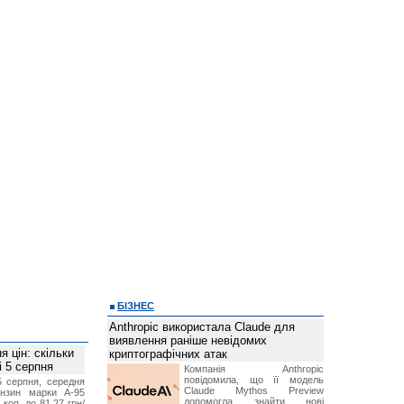
БІЗНЕС
Anthropic використала Claude для
виявлення раніше невідомих
 цін: скільки
криптографічних атак
і 5 серпня
Компанія Anthropic
повідомила, що її модель
5 серпня, середня
Claude Mythos Preview
ензин марки А-95
допомогла знайти нові
 коп. до 81,27 грн/