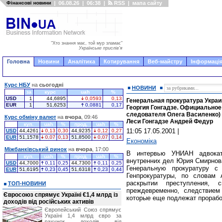
Фінансові новини
|
06.08.26
|
06:38
|
RSS
|
мапа сайту
"Хто знання має, той мур зламає"
Українське прислів'я
Головна
Новини
Аналітика
Котирування
Веб-майстру
Інформація
Курс НБУ
на
сьогодні
НОВИНИ
за
курс
uah
%
USD
1
44,6895
0,0593
0,13
Генеральная прокуратура Укра
EUR
1
51,6253
0,0881
0,17
Георгия Гонгадзе. Официальное
следователя Олега Василенко)
Курс обміну валют
на
вчора
, 09:46
Леси Гонгадзе Андрей Федур
куп.
uah
%
прод.
uah
%
11:05 17.05.2001
|
USD
44,4261
0,13
0,30
44,9235
0,12
0,27
EUR
51,1578
0,07
0,13
51,8500
0,07
0,14
Економіка
Міжбанківський ринок
на
вчора
, 17:00
В интервью УНИАН адвокат
куп.
uah
%
прод.
uah
%
внутренних дел Юрия Смирнова
USD
44,7000
0,11
0,25
44,7300
0,11
0,25
Генеральную прокуратуру с
EUR
51,6195
0,23
0,45
51,6318
0,23
0,44
Генпрокуратуры, по словам 
раскрытии преступления, 
ТОП-НОВИНИ
преждевременно, следствием
Євросоюз спрямує Україні €1,4 млрд із
которые еще подлежат прорабо
доходів від російських активів
Європейський Союз спрямує
Україні 1,4 млрд євро за
рахунок доходів від