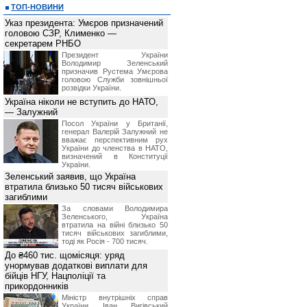
ТОП-НОВИНИ
Указ президента: Умєров призначений
головою СЗР, Клименко —
секретарем РНБО
Президент України
Володимир Зеленський
призначив Pустема Умєрова
головою Служби зовнішньої
розвідки України.
Україна ніколи не вступить до НАТО,
— Залужний
Посол України у Британії,
генерал Валерій Залужний не
вважає перспективним рух
України до членства в НАТО,
визначений в Конституції
України.
Зеленський заявив, що Україна
втратила близько 50 тисяч військових
загиблими
За словами Володимира
Зеленського, Україна
втратила на війні близько 50
тисяч військових загиблими,
тоді як Росія - 700 тисяч.
До ₴460 тис. щомісяця: уряд
унормував додаткові виплати для
бійців НГУ, Нацполіції та
прикордонників
Міністр внутрішніх справ
України Іван Вигівський