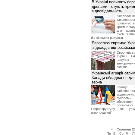
В Україні посилять бор
дропами: готують крим
відповідальність
Кіберполі
законопро
пропонує в
кримінальну
для дропів
схем із ви
банківських рахунків.
Євросоюз спрямує Укра
із доходів від російськи
Європейсь
Україні 1
рахунок
замороже
активів.
Українські аграрії отри
Канади обладнання для
зерна
Канада г
забезпе
додатко
рукавами 
зберіганн
російських
інфраструктуру, які уск
агропродукції.
«
Серпень 2
Пн
Вт
Ср
Чт
П