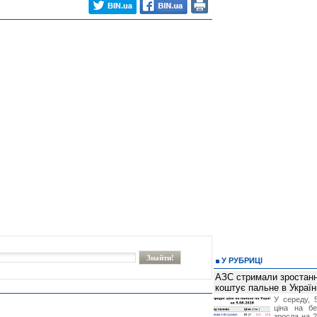
У РУБРИЦІ
АЗС стримали зростання
коштує пальне в Україн
У середу, 
ціна на б
зросла на 2