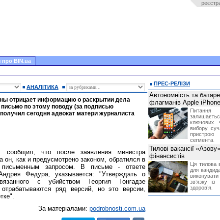
реєстр
 про BIN.ua
ПРЕС-РЕЛІЗИ
АНАЛІТИКА
Автономність та батар
ины отрицает информацию о раскрытии дела
флагманів Apple iPhone
 письмо по этому поводу (за подписью
Питання
 получил сегодня адвокат матери журналиста
залишає
ключових 
вибору суч
пристрою
сегмента.
Тилові вакансії «Азову
 сообщил, что после заявления министра
фінансистів
 он, как и предусмотрено законом, обратился в
Ця тилова в
 письменным запросом. В письме - ответе
для кандида
Андрея Федура, указывается: "Утверждать о
виконувати 
связанного с убийством Георгия Гонгадзе
звʼязку із
здоровʼя.
 отрабатываются ряд версий, но это версии,
тке".
За матеріалами:
podrobnosti.com.ua