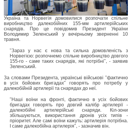
Україна та Норвегія домовилися розпочати спільне
виробництво далекобійних 155-мм артилерійських
снарядів. Про це повідомив Президент України
Володимир Зеленський у вечірньому зверненні 10
травня.
"Зараз у нас є нова та сильна домовленість з
Норвегією: розпочнемо спільне виробництво довгого
155-го - саме таких снарядів, які потрібні", - заявив
Зеленський.
За словами Президента, українські військові "фактично
в усіх бойових бригадах" говорять про потребу у
далекобійній артилерії та снарядах до неї.
"Наші воїни на фронті, фактично в усіх бойових
бригадах говорять про довгий калібр артилерії -
далекобійні артилерійські снаряди. Кіл-зони
збільшуються, використання дронів усіх типів -
пріоритет. Але самі воїни кажуть: артилерія потрібна.
І саме далекобійна артилерія", - зазначив він.