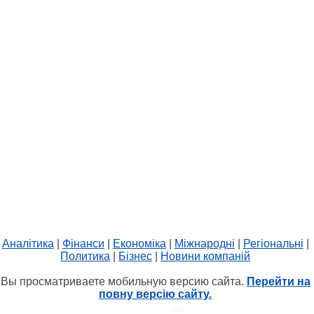
Аналітика
|
Фінанси
|
Економіка
|
Міжнародні
|
Регіональні
|
Политика
|
Бізнес
|
Новини компаній
Вы просматриваете мобильную версию сайта.
Перейти на
повну версію сайту.
HIT.UA
1625