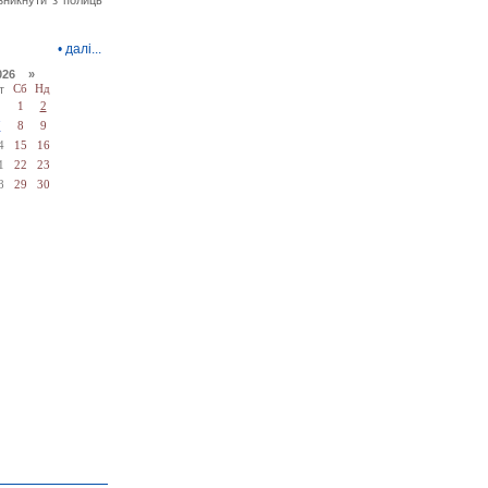
зникнути з полиць
•
далі...
026 »
т
Сб
Нд
1
2
7
8
9
4
15
16
1
22
23
8
29
30