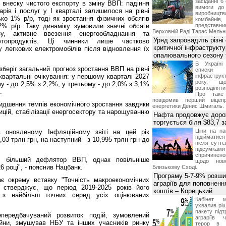
засіданні 6
 внеску чистого експорту в зміну ВВП: падіння
вимоги до 
арів і послуг у І кварталі залишилося на рівні
виробниц
ко 1% р/р, тоді як зростання фізичних обсягів
комбайн
% р/р. Таку динаміку зумовили значні обсяги
предста
Верховній Раді Тарас Мельн
зу, активне ввезення енергообладнання та
Уряд запровадить різні
фтопродуктів. Ці чинники лише частково
критичної інфраструкт
 легкових електромобілів після відновлення їх
опалювального сезону 
В Україні
зберіг загальний прогноз зростання ВВП на рівні
списки
квартальні очікування: у першому кварталі 2027
інфраструкт
року, що
му - до 2,5% з 2,2%, у третьому - до 2,0% з 3,1%
розподілят
.
Про таке
повідомив перший віцепр
видшення темпів економічного зростання завдяки
енергетики Денис Шмигаль.
цій, стабілізації енергосектору та нарощуванню
Нафта продовжує дорож
торгується біля $83,7 
Ціни на н
 оновленому Інфляційному звіті на цей рік
підійматися
,03 трлн грн, на наступний - з 10,995 трлн грн до
після суттє
підсумками 
спричинен
, більший дефлятор ВВП, однак повільніше
щодо ново
 році", - пояснив Нацбанк.
Близькому Сході.
Програму 5-7-9% розши
є окрему вставку "Точність макроекономічних
аграріїв для поповненн
к стверджує, що період 2019-2025 років його
коштів – Корецький
 з найбільш точних серед усіх оцінюваних
Кабінет м
ухвалив ріш
пакету підт
передбачуваний розвиток подій, зумовлений
аграріїв 
ійни, змушував НБУ та інших учасників ринку
терор в 