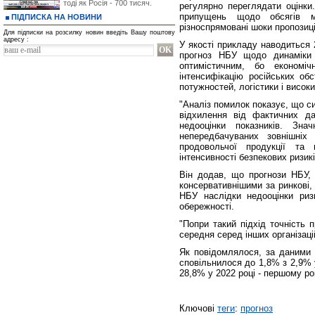
тоді як Росія - 700 тисяч.
регулярно переглядати оцінки
припущень щодо обсягів м
ПІДПИСКА НА НОВИНИ
різноспрямовані шоки пропозиції
Для підписки на розсилку новин введіть Вашу поштову
адресу :
У якості прикладу наводиться 
прогноз НБУ щодо динаміки
оптимістичним, бо економіч
інтенсифікацію російських об
потужностей, логістики і висок
"Аналіз помилок показує, що с
відхилення від фактичних да
недооцінки показників. Зна
непередбачуваних зовнішніх
продовольчої продукції та
інтенсивності безпекових ризикі
Він додав, що прогнози НБУ, 
консервативнішими за ринкові
НБУ наслідки недооцінки ризи
обережності.
"Попри такий підхід точність
середня серед інших організаці
Як повідомлялося, за даними 
сповільнилося до 1,8% з 2,9% у
28,8% у 2022 році - першому ро
Ключові
теги
:
прогноз