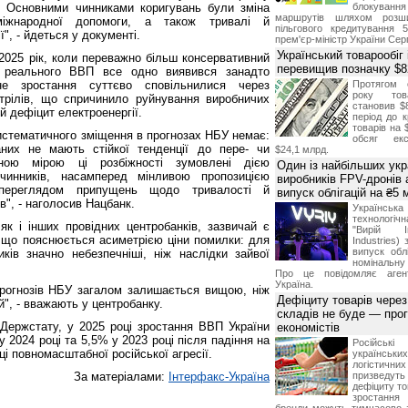
. Основними чинниками коригувань були зміна
блокуван
маршрутів шляхом розш
іжнародної допомоги, а також тривалі й
пільгового кредитування 
", - йдеться у документі.
прем'єр-міністр України Сер
Український товарообіг 
2025 рік, коли переважно більш консервативний
перевищив позначку $
 реального ВВП все одно виявився занадто
не зростання суттєво сповільнилися через
Протягом 
року това
стрілів, що спричинило руйнування виробничих
становив $
ий дефіцит електроенергії.
період до к
товарів на 
истематичного зміщення в прогнозах НБУ немає:
обсяг екс
них не мають стійкої тенденції до пере- чи
$24,1 млрд.
чною мірою ці розбіжності зумовлені дією
Один із найбільших укр
 чинників, насамперед мінливою пропозицією
виробників FPV-дронів
 переглядом припущень щодо тривалості й
випуск облігацій на ₴5
в", - наголосив Нацбанк.
Українс
технологі
як і інших провідних центробанків, зазвичай є
"Вирій Ін
, що пояснюється асиметрією ціни помилки: для
Industries)
випуск облі
ків значно небезпечніші, ніж наслідки зайвої
номінальну
Про це повідомляє агент
Україна.
 прогнозів НБУ загалом залишається вищою, ніж
Дефіциту товарів чере
й", - вважають у центробанку.
складів не буде — про
Держстату, у 2025 році зростання ВВП України
економістів
 2024 році та 5,5% у 2023 році після падіння на
Російсь
ці повномасштабної російської агресії.
українсь
логістичн
За матеріалами:
Інтерфакс-Україна
призведут
дефіциту то
зростання 