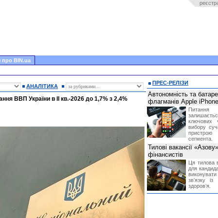
реєстр
 про BIN.ua
ПРЕС-РЕЛІЗИ
АНАЛІТИКА
Автономність та батар
ння ВВП України в II кв.-2026 до 1,7% з 2,4%
флагманів Apple iPhone
Питання
залишає
ключових 
вибору суч
пристрою
сегмента.
Тилові вакансії «Азову
фінансистів
Ця тилова в
для кандида
виконувати 
звʼязку із
здоровʼя.