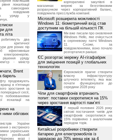
 серпня пом'якшив
корпоративні закупівлі в
рівня локалізації
магазинах мережі за безготівковим
тва самохідних
розрахунком через корпоративний баланс,
ів, повідомив
повідомила пресслужба компанії.
вник уряду у
Microsoft розширила можливості
ичук.
Windows 11: біометричний вхід став
 списки
доступним на більшій кількості ПК
ури для
Ми вже писали про оновлення
та літа
Windows Hello, яке очікується
 робитимуть два
в серпневому патчі Windows
 критичної
11. Схоже, за
ури для різних пір
повідомленнями, воно почало
б ефективніше
розгортатися раніше.
и електроенергію.
ЄС розгортає мережу AI-гігафабрик
 рішення уряду
для зміцнення позицій у глобальних
ем'єр - міністр
технологіях
чати, Brent
Єврокомісія прагне створити
за барель
власну інфраструктуру
штучного інтелекту, яка має
афту продовжують
почати функціонувати до
 вранці в п'ятницю
середини 2028 року
вого зростання за
попередньої сесії,
Чіпи для смартфонів втрачають
ого побоюваннями
попит: поставки скоротилися на 15%
ї ескалації на
через зростання вартості пам’яті
У першій половині 2026 року
рено на
світові постачання чипів для
я ними обігових
смартфонів скоротилися на
15% порівняно з аналогічним
періодом торік.
іністрів України
ення з екстреного
Китайські розробники створили
римки українських
батарею для електромобілів із
через російський
зарядкою до 70% менш ніж за 4
Чорному морі і