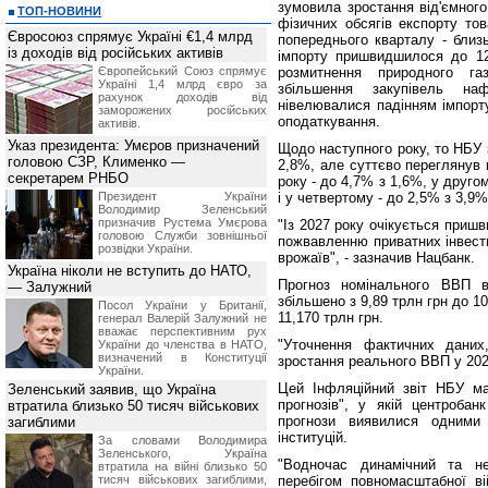
зумовила зростання від'ємного
ТОП-НОВИНИ
фізичних обсягів експорту тов
Євросоюз спрямує Україні €1,4 млрд
попереднього кварталу - близь
із доходів від російських активів
імпорту пришвидшилося до 12
Європейський Союз спрямує
розмитнення природного га
Україні 1,4 млрд євро за
збільшення закупівель на
рахунок доходів від
нівелювалися падінням імпорту
заморожених російських
оподаткування.
активів.
Указ президента: Умєров призначений
Щодо наступного року, то НБУ 
головою СЗР, Клименко —
2,8%, але суттєво переглянув 
секретарем РНБО
року - до 4,7% з 1,6%, у друго
Президент України
і у четвертому - до 2,5% з 3,9%
Володимир Зеленський
призначив Pустема Умєрова
"Із 2027 року очікується приш
головою Служби зовнішньої
пожвавленню приватних інвести
розвідки України.
врожаїв", - зазначив Нацбанк.
Україна ніколи не вступить до НАТО,
Прогноз номінального ВВП в
— Залужний
збільшено з 9,89 трлн грн до 10
Посол України у Британії,
11,170 трлн грн.
генерал Валерій Залужний не
вважає перспективним рух
"Уточнення фактичних даних
України до членства в НАТО,
визначений в Конституції
зростання реального ВВП у 2026
України.
Цей Інфляційний звіт НБУ ма
Зеленський заявив, що Україна
прогнозів", у якій центробан
втратила близько 50 тисяч військових
прогнози виявилися одними
загиблими
інституцій.
За словами Володимира
Зеленського, Україна
"Водночас динамічний та не
втратила на війні близько 50
тисяч військових загиблими,
перебігом повномасштабної в