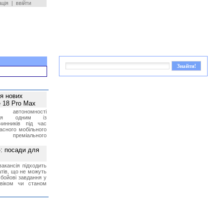
ація
|
ввійти
ея нових
 18 Pro Max
 автономності
ться одним із
чинників під час
асного мобільного
 преміального
»: посади для
акансія підходить
тів, що не можуть
бойові завдання у
 віком чи станом