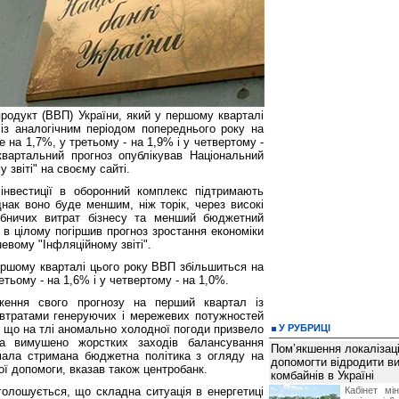
родукт (ВВП) України, який у першому кварталі
 із аналогічним періодом попереднього року на
е на 1,7%, у третьому - на 1,9% і у четвертому -
вартальний прогноз опублікував Національний
 звіті" на своєму сайті.
інвестиції в оборонний комплекс підтримають
нак воно буде меншим, ніж торік, через високі
обничих витрат бізнесу та менший бюджетний
й в цілому погіршив прогноз зростання економіки
невому "Інфляційному звіті".
ершому кварталі цього року ВВП збільшиться на
етьому - на 1,6% і у четвертому - на 1,0%.
ення свого прогнозу на перший квартал із
втратами генеруючих і мережевих потужностей
в, що на тлі аномально холодної погоди призвело
У РУБРИЦІ
а вимушено жорстких заходів балансування
Пом’якшення локалізаці
мала стримана бюджетна політика з огляду на
допомогти відродити в
ї допомоги, вказав також центробанк.
комбайнів в Україні
голошується, що складна ситуація в енергетиці
Кабінет мі