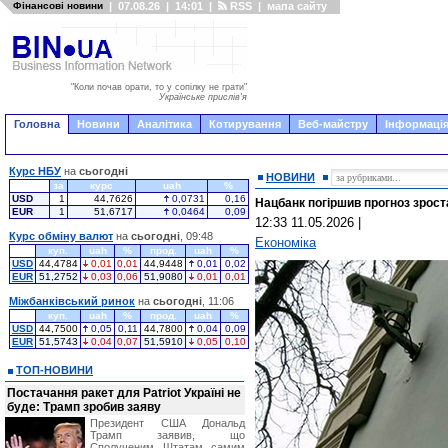
Фінансові новини
|
07.08.26
|
14:01
|
RSS
|
мапа сайту
"Коли почав орати, то у сопілку не грати"
Українське прислів'я
Головна
Новини
Аналітика
Котирування
Веб-майстру
Інформація
Курс НБУ
на
сьогодні
НОВИНИ
за
курс
uah
%
USD
1
44,7626
0,0731
0,16
Нацбанк погіршив прогноз зроста
EUR
1
51,6717
0,0464
0,09
12:33 11.05.2026
|
Курс обміну валют
на
сьогодні
, 09:48
Економіка
куп.
uah
%
прод.
uah
%
USD
44,4784
0,01
0,01
44,9448
0,01
0,02
EUR
51,2752
0,03
0,06
51,9080
0,01
0,01
Міжбанківський ринок
на
сьогодні
, 11:06
куп.
uah
%
прод.
uah
%
USD
44,7500
0,05
0,11
44,7800
0,04
0,09
EUR
51,5743
0,04
0,07
51,5910
0,05
0,10
ТОП-НОВИНИ
Постачання ракет для Patriot Україні не
буде: Трамп зробив заяву
Президент США Дональд
Трамп заявив, що
Сполученим Штатам самим