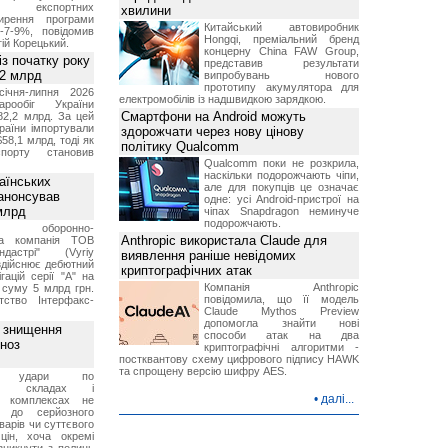
ня експортних
хвилини
ирення програми
Китайський автовиробник
5-7-9%, повідомив
Hongqi, преміальний бренд
гій Корецький.
концерну China FAW Group,
із початку року
представив результати
82 млрд
випробувань нового
прототипу акумулятора для
січня-липня 2026
електромобілів із надшвидкою зарядкою.
рообіг України
Смартфони на Android можуть
82,2 млрд. За цей
раїни імпортували
здорожчати через нову цінову
$58,1 млрд, тоді як
політику Qualcomm
порту становив
Qualcomm поки не розкрила,
наскільки подорожчають чіпи,
аїнських
але для покупців це означає
 анонсував
одне: усі Android-пристрої на
 млрд
чіпах Snapdragon неминуче
подорожчають.
ька оборонно-
Anthropic використала Claude для
чна компанія ТОВ
дастрі" (Vyriy
виявлення раніше невідомих
 здійснює дебютний
криптографічних атак
гацій серії "А" на
Компанія Anthropic
 суму 5 млрд грн.
повідомила, що її модель
ство Інтерфакс-
Claude Mythos Preview
допомогла знайти нові
з знищення
способи атак на два
гноз
криптографічні алгоритми -
постквантову схему цифрового підпису HAWK
та спрощену версію шифру AES.
кі удари по
ких складах і
•
далі...
их комплексах не
ь до серйозного
варів чи суттєвого
цін, хоча окремі