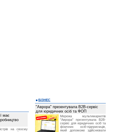
БІЗНЕС
"Аврора" презентувала B2B-сервіс
для юридичних осіб та ФОП
ї має
Мережа мультимаркетів
иробництво
"Аврора" презентувала B2B-
сервіс для юридичних осіб та
фізичних осіб-підприємців,
ністрів на своєму
який допоможе здійснювати