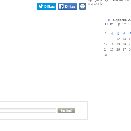
бренди можуть тимчасово 
магазинів.
«
Серпень 2
Пн
Вт
Ср
Чт
П
3
4
5
6
10
11
12
13
1
17
18
19
20
2
24
25
26
27
2
31