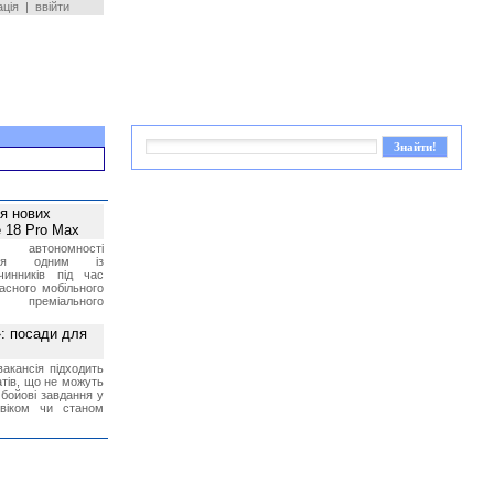
ація
|
ввійти
ея нових
 18 Pro Max
 автономності
ться одним із
чинників під час
асного мобільного
 преміального
»: посади для
акансія підходить
тів, що не можуть
бойові завдання у
 віком чи станом