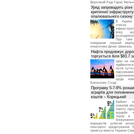
Верховній Раді Тарас Мельн
Уряд запровадить різні
критичної інфраструкт
опалювального сезону 
В Україні
списки
інфраструкт
року, що
розподілят
Про таке
повідомив перший віцепр
енергетики Денис Шмигаль.
Нафта продовжує дорож
торгується біля $83,7 
Ціни на н
підійматися
після суттє
підсумками 
спричинен
щодо ново
Близькому Сході.
Програму 5-7-9% розши
аграріїв для поповненн
коштів – Корецький
Кабінет м
ухвалив ріш
пакету підт
аграріїв 
терор в 
блокуван
маршрутів шляхом розш
пільгового кредитування 
прем'єр-міністр України Сер