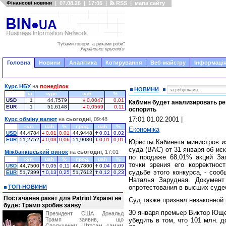
Фінансові новини
|
07.08.26
|
17:05
|
RSS
|
мапа сайту
"Губами говори, а руками роби"
Українське прислів'я
Головна
Новини
Аналітика
Котирування
Веб-майстру
Інформація
Курс НБУ
на
понеділок
НОВИНИ
за
курс
uah
%
USD
1
44,7579
0,0047
0,01
Кабмин будет анализировать ре
EUR
1
51,6148
0,0569
0,11
оспорить
17:01 01.02.2001
|
Курс обміну валют
на
сьогодні
, 09:48
куп.
uah
%
прод.
uah
%
Економіка
USD
44,4784
0,01
0,01
44,9448
0,01
0,02
EUR
51,2752
0,03
0,06
51,9080
0,01
0,01
Юристы Кабинета министров и
суда (ВАС) от 31 января об ис
Міжбанківський ринок
на
сьогодні
, 17:01
по продаже 68,01% акций За
куп.
uah
%
прод.
uah
%
точки зрения его корректнос
USD
44,7500
0,05
0,11
44,7800
0,04
0,09
судьбе этого конкурса, - соо
EUR
51,7399
0,13
0,25
51,7612
0,12
0,23
Наталья Зарудная. Документ
ТОП-НОВИНИ
опротестования в высших суде
Постачання ракет для Patriot Україні не
Суд также признал незаконной 
буде: Трамп зробив заяву
30 января премьер Виктор Юще
Президент США Дональд
Трамп заявив, що
убедить в том, что 101 млн. д
Сполученим Штатам самим