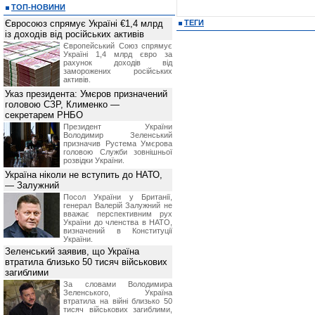
ТОП-НОВИНИ
Євросоюз спрямує Україні €1,4 млрд
ТЕГИ
із доходів від російських активів
Європейський Союз спрямує
Україні 1,4 млрд євро за
рахунок доходів від
заморожених російських
активів.
Указ президента: Умєров призначений
головою СЗР, Клименко —
секретарем РНБО
Президент України
Володимир Зеленський
призначив Pустема Умєрова
головою Служби зовнішньої
розвідки України.
Україна ніколи не вступить до НАТО,
— Залужний
Посол України у Британії,
генерал Валерій Залужний не
вважає перспективним рух
України до членства в НАТО,
визначений в Конституції
України.
Зеленський заявив, що Україна
втратила близько 50 тисяч військових
загиблими
За словами Володимира
Зеленського, Україна
втратила на війні близько 50
тисяч військових загиблими,