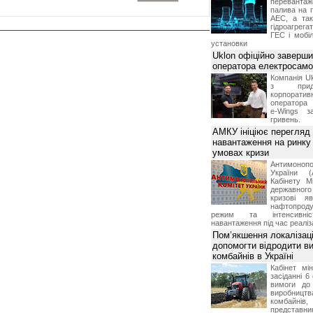
переванта
палива на п
АЕС, а та
гідроагрега
ГЕС і мобіл
установки
Uklon офіційно заверш
оператора електросамо
Компанія Uk
з прид
корпоративн
оператора 
e-Wings з
гривень.
АМКУ ініціює перегляд
навантаження на ринку
умовах кризи
Антимоноп
України (
Кабінету М
державног
кризові я
нафтопроду
режим та інтенсивніс
навантаження під час реаліза
Пом’якшення локалізаці
допомогти відродити в
комбайнів в Україні
Кабінет мі
засіданні 6
вимоги до 
виробниц
комбайн
предста