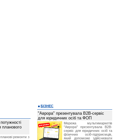
БІЗНЕС
"Аврора" презентувала B2B-сервіс
для юридичних осіб та ФОП
 потужності
Мережа мультимаркетів
ля планового
"Аврора" презентувала B2B-
сервіс для юридичних осіб та
фізичних осіб-підприємців,
планові ремонти з
який допоможе здійснювати