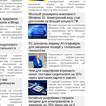
женням ядерного
корпоративні закупівлі в
'яти енергоблоках
магазинах мережі за безготівковим
кож ремонти двох
розрахунком через корпоративний баланс,
тів ГАЕС, одного -
повідомила пресслужба компанії.
ьної газотурбінної
Microsoft розширила можливості
Windows 11: біометричний вхід став
ив придбання
доступним на більшій кількості ПК
катів e-Wings
Ми вже писали про оновлення
lon закрила угоду
Windows Hello, яке очікується
бання 100%
в серпневому патчі Windows
их прав компанії-
11. Схоже, за
електросамокатів
повідомленнями, воно почало
а 97.6 мільйонів
розгортатися раніше.
ЄС розгортає мережу AI-гігафабрик
 податкового
для зміцнення позицій у глобальних
 пального в
технологіях
Єврокомісія прагне створити
ольний комітет
власну інфраструктуру
АМКУ) пропонує
штучного інтелекту, яка має
іністрів в рамках
почати функціонувати до
о реагування на
середини 2028 року
вища на ринках
ктів переглянути
Чіпи для смартфонів втрачають
ть податкового
попит: поставки скоротилися на 15%
ції пального.
через зростання вартості пам’яті
ї має
У першій половині 2026 року
иробництво
світові постачання чипів для
смартфонів скоротилися на
15% порівняно з аналогічним
ністрів на своєму
періодом торік.
 серпня пом'якшив
рівня локалізації
Китайські розробники створили
тва самохідних
батарею для електромобілів із
ів, повідомив
зарядкою до 70% менш ніж за 4
вник уряду у