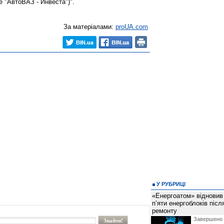
 "АвтоВАЗ - Инвеста")".
За матеріалами:
proUA.com
У РУБРИЦІ
«Енергоатом» відновив
п’яти енергоблоків піс
ремонту
Завершено 