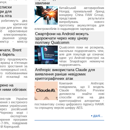
ичук.
хвилини
 списки
Китайський автовиробник
ури для
Hongqi, преміальний бренд
концерну China FAW Group,
та літа
представив результати
 робитимуть два
випробувань нового
 критичної
прототипу акумулятора для
ури для різних пір
електромобілів із надшвидкою зарядкою.
б ефективніше
Смартфони на Android можуть
и електроенергію.
здорожчати через нову цінову
 рішення уряду
ем'єр - міністр
політику Qualcomm
Qualcomm поки не розкрила,
чати, Brent
наскільки подорожчають чіпи,
за барель
але для покупців це означає
одне: усі Android-пристрої на
афту продовжують
чіпах Snapdragon неминуче
 вранці в п'ятницю
подорожчають.
вого зростання за
Anthropic використала Claude для
попередньої сесії,
ого побоюваннями
виявлення раніше невідомих
ї ескалації на
криптографічних атак
Компанія Anthropic
рено на
повідомила, що її модель
я ними обігових
Claude Mythos Preview
допомогла знайти нові
способи атак на два
іністрів України
криптографічні алгоритми -
ення з екстреного
постквантову схему цифрового підпису HAWK
римки українських
та спрощену версію шифру AES.
через російський
Чорному морі і
•
далі...
ня експортних
ирення програми
5-7-9%, повідомив
гій Корецький.