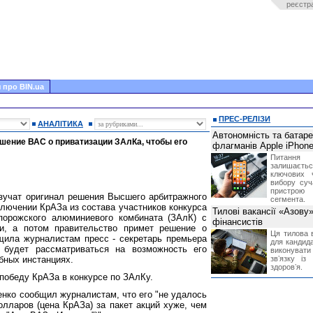
реєстр
 про BIN.ua
ПРЕС-РЕЛІЗИ
АНАЛІТИКА
Автономність та батар
шение ВАС о приватизации ЗАлКа, чтобы его
флагманів Apple iPhone
Питання
залишає
ключових 
вибору суч
пристрою
зучат оригинал решения Высшего арбитражного
сегмента.
ключении КрАЗа из состава участников конкурса
Тилові вакансії «Азову
порожского алюминиевого комбината (ЗАлК) с
фінансистів
ти, а потом правительство примет решение о
Ця тилова в
бщила журналистам пресс - секретарь премьера
для кандида
 будет рассматриваться на возможность его
виконувати 
бных инстанциях.
звʼязку із
здоровʼя.
победу КрАЗа в конкурсе по ЗАлКу.
нко сообщил журналистам, что его "не удалось
олларов (цена КрАЗа) за пакет акций хуже, чем