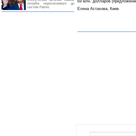
69 млн. долларов (предложение
потрібні перехоплювачі до
систем Patriot.
Елена Астахова, Киев