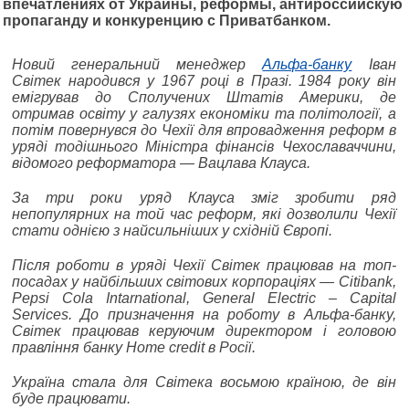
впечатлениях от Украины, реформы, антироссийскую
пропаганду и конкуренцию с Приватбанком.
Новий генеральний менеджер
Альфа-банку
Іван
Світек народився у 1967 році в Празі. 1984
року
він
емігрував до Сполучених Штатів Америки, де
отримав освіту у галузях економіки та політології, а
потім повернувся до Чехії для впровадження реформ в
уряді тодішнього Міністра фінансів Чехославаччини,
відомого реформатора
— Вацлава Клауса
.
За три роки уряд Клауса зміг зробити ряд
непопулярних на той час реформ, які дозволили Чехії
стати однією з найсильніших у східній Європі.
Після роботи в уряді Чехії Світек працював на топ-
посадах у найбільших світових корпораціях
—
Citibank,
Pepsi Cola Intarnational, General Electric – Capital
Services. До призначення на роботу в Альфа-банку,
Світек працював керуючим директором і головою
правління банку Home credit в Росії.
Україна стала для Світека восьмою країною, де він
буде працювати.