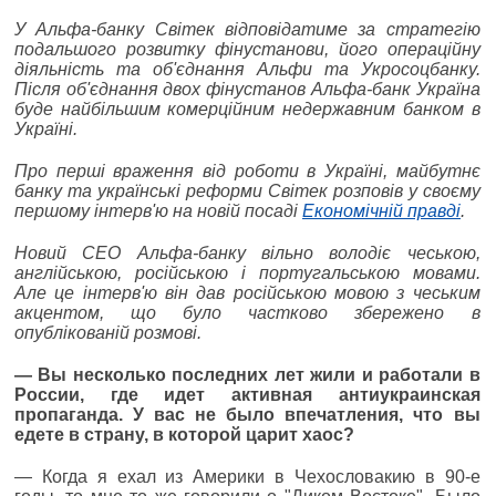
У Альфа-банку Світек відповідатиме за стратегію
подальшого розвитку фінустанови, його операційну
діяльність та об'єднання Альфи та Укросоцбанку.
Після об
'
єднання двох фінустанов Альфа-банк Україна
буде найбільшим комерційним недержавним банком в
Україні.
Про перші враження від роботи в Україні, майбутнє
б
анку та українські реформи Світек розповів у своєму
першому інтерв
'
ю на новій посаді
Економічній правді
.
Новий СЕО Альфа-банку вільно володіє чеською,
англійською, російською і португальською мовами.
Але це інтерв'ю він дав російською мовою з чеським
акцентом, що було частково збережено в
опублікованій розмові.
—
Вы несколько последних лет жили и работали в
России, где идет активная антиукраинская
пропаганда. У вас не было впечатления, что вы
едете в страну, в которой царит хаос?
— Когда я ехал из Америки в Чехословакию в 90-е