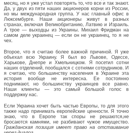
месяц, но я уже устал повторять то, что все и так знают.
Да, у двух из пяти наших акционеров корни из России,
но мы международная группа. У нас главный офис в
Люксембурге. Наши акционеры живут в разных
странах, включая Великобританию, Латвию и Израиль.
А трое — выходцы из Украины. Михаил Фридман на
самом деле украинец — если он не украинец, то я не
чех.
Второе, что я считаю более важной причиной. Я уже
объехал всю Украину. Я был во Львове, Одессе,
Харькове, Днепре и Хмельницком. Я посетил сотни
наших отделений, пообщался с сотнями сотрудников. И
я считаю, что большинству населения в Украине эта
история вообще не интересна. Ее постоянно
поднимают, но большинству украинцев все равно.
Наши клиенты — это самый большой голос в
поддержку нас.
Если Украина хочет быть частью Европы, то для этого
также надо принимать европейские ценности. Я точно
знаю, что в Европе так споры не решаются,не
бросаются камнями, не разбивают чужое имущество.
Гражданская позиция имеет право на отстаивание
через диалог
.