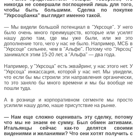
никогда не совершали поглощений лишь для того,
чтобы быть большими. Сделка по покупке
"Укрсоцбанка" выглядит именно такой.
— Мы видели большой потенциал в "Укрсоце". У него
было очень много преимуществ, которые или усилят
нашу долю там, где мы уже были, или же это
дополнение того, чего у нас не было. Например, МСБ в
"Укрсоце" сильнее, чем в "Альфе". Потому что "Укрсоц"
занимался этим 15-20 лет, а "Альфа" — два года.
Например, у "Укрсоца" есть эквайринг, у нас этого нет. У
"Укрсоца" инкассация, которой у нас нет. Мы увидели,
что если бы мы строили эти направления органически,
то это заняло бы много времени и мы бы вообще не
пошли туда.
А в рознице и корпоративном сегменте мы просто
усилили нашу долю, наше присутствие на рынке.
—
Нам еще сложно оценивать эту сделку, потому
что мы не знаем ее сумму. Был обмен активами.
Итальянцы сейчас как-то делятся своими
видениями и желаниями? Что они хотят получить с