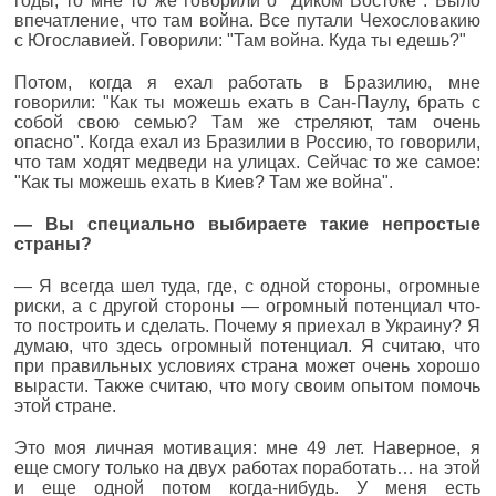
годы, то мне то же говорили о "Диком Востоке". Было
впечатление, что там война. Все путали Чехословакию
с Югославией. Говорили: "Там война. Куда ты едешь?"
Потом, когда я ехал работать в Бразилию, мне
говорили: "Как ты можешь ехать в Сан-Паулу, брать с
собой свою семью? Там же стреляют, там очень
опасно". Когда ехал из Бразилии в Россию, то говорили,
что там ходят медведи на улицах. Сейчас то же самое:
"Как ты можешь ехать в Киев? Там же война".
— Вы специально выбираете такие непростые
страны?
— Я всегда шел туда, где, с одной стороны, огромные
риски, а с другой стороны — огромный потенциал что-
то построить и сделать. Почему я приехал в Украину? Я
думаю, что здесь огромный потенциал. Я считаю, что
при правильных условиях страна может очень хорошо
вырасти. Также считаю, что могу своим опытом помочь
этой стране.
Это моя личная мотивация: мне 49 лет. Наверное, я
еще смогу только на двух работах поработать… на этой
и еще одной потом когда-нибудь. У меня есть