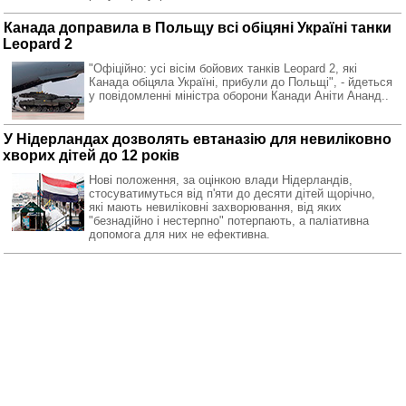
Канада доправила в Польщу всі обіцяні Україні танки
Leopard 2
"Офіційно: усі вісім бойових танків Leopard 2, які
Канада обіцяла Україні, прибули до Польщі", - йдеться
у повідомленні міністра оборони Канади Аніти Ананд..
У Нідерландах дозволять евтаназію для невиліковно
хворих дітей до 12 років
Нові положення, за оцінкою влади Нідерландів,
стосуватимуться від п'яти до десяти дітей щорічно,
які мають невиліковні захворювання, від яких
"безнадійно і нестерпно" потерпають, а паліативна
допомога для них не ефективна.