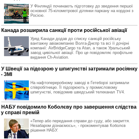
У Фінляндії починають підготовку до зведення першої
основної 75-кілометрової ділянки паркану на кордоні з
Росією.
Канада розширила санкції проти російської авіації
Уряд Канади додав до списку санкцій російську
вантажну авіакомпанію Волга-Днєпр та всі її дочірні
компанії: AirBridgeCargo та Atan, а також Уральський
завод цивільної авіації. Про це повідомляє профільне
видання Ch-Aviation.
У Швеції за підозрою у шпигунстві затримали росіянку
- ЗМІ
На нафтопереробному заводі в Гетеборзі затримали
співробітницю. Її підозрюють у промисловому
шпигунстві, повідомив шведський телеканал TV4.
НАБУ повідомило Коболєву про завершення слідства
у справі премій
«Тепер або передання справи до суду, або закриття.
Незабаром дізнаємось», - прокоментував Коболєв
рішення НАБУ.