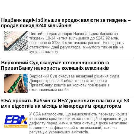
Нацбанк вдвічі збільшив продаж валюти за тиждень –
продав понад $240 мільйонів
Чистий продаж доларів Національним банком за
тиждень 10-14 квітня збільшився до $242,92 млн,
порівняно із $125,3 млн тижнем раніше. Як свідчать
статистичні дані регулятора, минулого тижня він не
купував валюту.
Верховний Суд скасував стягнення коштів із
ПриватБанку на користь колишніх власників
Верховний Суд скасував незаконні рішення судів
Дніпропетровської області про стягнення з
ПриватБанку коштів на користь повʼязаної з
ексвласниками особи.
ЄБА просить Кабмін та НБУ дозволити платити до $3
млн відсотків на місяць міжнародним кредиторам
У ЄБА наголосили, що неможливість переказу коштів
іноземним кредиторам може потенційно призвести до
дефолту перед ними, а така ситуація дуже негативно
вплине як на фінансовий стан компаній, так і на
репутацію українських емітентів.