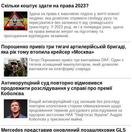
Скільки коштує здати на права 2023?
Здача на права є важливою подією у житті кожної
людини, яка дозволяє отримати свободу руху та
пересуватися без залежності від громадського
транспорту. У 2023 році, як і в попередні роки, здача
на права вимагає витрат на підготовку та
проходження відповідних екзаменів.
Порошенко привіз три тягачі артилерійській бригаді,
яка рік тому втопила крейсер «Москва»
Петро Порошенко привіз три вантажівки DAF. Один з
тягачів оснащений маніпулятором, який дозволяє
вантажити на платформу снаряди.
Антикорупціний суд повторно відмовився
продовжити розслідування у справі про премії
Коболєва
Вищий антикорупційний суд залишив без розгляду
повторне клопотання сторони обвинувачення щодо
продовження термінів досудового розслідування за
підозрою ексголови НАК "Нафтогаз України" Андрія
Коболєва у присвоєнні майна.
Mercedes представив оновлений позашляховик GLS