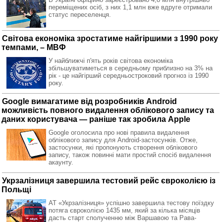
переміщених осіб, з них 1,1 млн вже вдруге отримали
статус переселенця.
Світова економіка зростатиме найгіршими з 1990 року
темпами, – МВФ
У найближчі п'ять років світова економіка
збільшуватиметься в середньому приблизно на 3% на
рік - це найгірший середньостроковий прогноз із 1990
року.
Google вимагатиме від розробників Android
можливість повного видалення облікового запису та
даних користувача — раніше так зробила Apple
Google оголосила про нові правила видалення
облікового запису для Android-застосунків. Отже,
застосунки, які пропонують створення облікового
запису, також повинні мати простий спосіб видалення
акаунту.
Укрзалізниця завершила тестовий рейс євроколією із
Польщі
АТ «Укрзалізниця» успішно завершила тестову поїздку
потяга євроколією 1435 мм, який за кілька місяців
дасть старт сполученню між Варшавою та Рава-