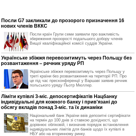
Посли G7 закликали до прозорого призначення 16
нових членів ВККС
Посли країн Групи семи заявили про важливість
збереження прозорості подальшого добору членів
Вищої кваліфікаційної комісії суддів України.
Українське збіжжя перевозитимуть через Польщу без
розвантаження – речник уряду РП
Українське збіжжя перевозитимуть через Польщу у
треті країни без розвантаження на території РП. Про
це під час пресконференції у Варшаві заявив речник
польського уряду Пьотр Мюллер.
Ліміти купівлі 3-міс. депосертифікатів Нацбанку
індивідуальні для кожного банку і прив'язані до
обсягу вкладів понад 3-міс. та їх динаміки
Національний банк України ввів депозитні сертифікати
на термін до 100 днів зі ставкою дохідності, що
дорівнює обліковій, і визначив порядок встановлення
індивідуальних лімітів для банків щодо їх купівлі в
НБУ або на вторинному ринку.