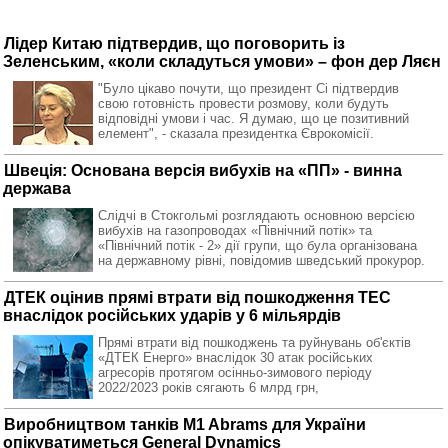
Лідер Китаю підтвердив, що поговорить із
Зеленським, «коли складуться умови» – фон дер Ляєн
"Було цікаво почути, що президент Сі підтвердив
свою готовність провести розмову, коли будуть
відповідні умови і час. Я думаю, що це позитивний
елемент", - сказала президентка Єврокомісії.
Швеція: Основана версія вибухів на «ПП» - винна
держава
Слідчі в Стокгольмі розглядають основною версією
вибухів на газопроводах «Північний потік» та
«Північний потік - 2» дії групи, що була організована
на державному рівні, повідомив шведський прокурор.
ДТЕК оцінив прямі втрати від пошкодження ТЕС
внаслідок російських ударів у 6 мільярдів
Прямі втрати від пошкоджень та руйнувань об'єктів
«ДТЕК Енерго» внаслідок 30 атак російських
агресорів протягом осінньо-зимового періоду
2022/2023 років сягають 6 млрд грн,
Виробництвом танків M1 Abrams для України
опікуватиметься General Dynamics