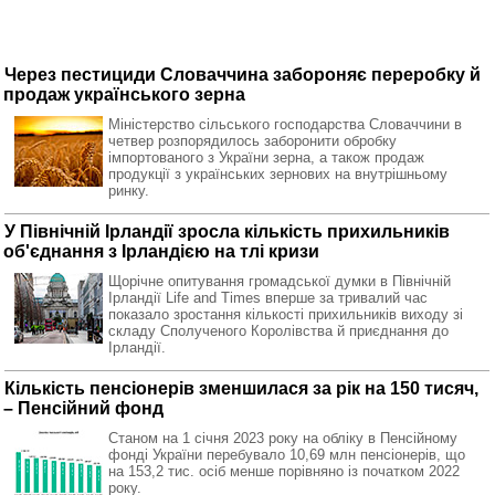
Через пестициди Словаччина забороняє переробку й
продаж українського зерна
Міністерство сільського господарства Словаччини в
четвер розпорядилось заборонити обробку
імпортованого з України зерна, а також продаж
продукції з українських зернових на внутрішньому
ринку.
У Північній Ірландії зросла кількість прихильників
об'єднання з Ірландією на тлі кризи
Щорічне опитування громадської думки в Північній
Ірландії Life and Times вперше за тривалий час
показало зростання кількості прихильників виходу зі
складу Сполученого Королівства й приєднання до
Ірландії.
Кількість пенсіонерів зменшилася за рік на 150 тисяч,
– Пенсійний фонд
Станом на 1 січня 2023 року на обліку в Пенсійному
фонді України перебувало 10,69 млн пенсіонерів, що
на 153,2 тис. осіб менше порівняно із початком 2022
року.