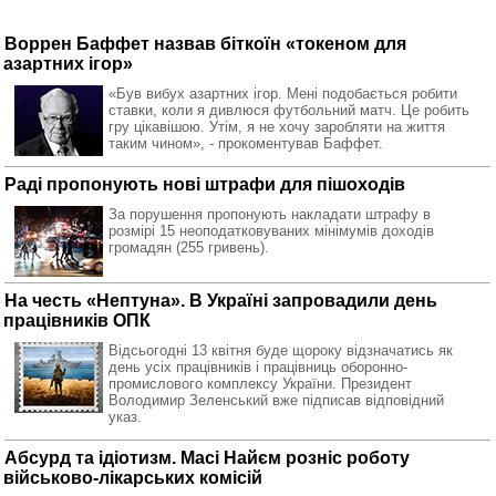
Воррен Баффет назвав біткоїн «токеном для
азартних ігор»
«Був вибух азартних ігор. Мені подобається робити
ставки, коли я дивлюся футбольний матч. Це робить
гру цікавішою. Утім, я не хочу заробляти на життя
таким чином», - прокоментував Баффет.
Раді пропонують нові штрафи для пішоходів
За порушення пропонують накладати штрафу в
розмірі 15 неоподатковуваних мінімумів доходів
громадян (255 гривень).
На честь «Нептуна». В Україні запровадили день
працівників ОПК
Відсьогодні 13 квітня буде щороку відзначатись як
день усіх працівників і працівниць оборонно-
промислового комплексу України. Президент
Володимир Зеленський вже підписав відповідний
указ.
Абсурд та ідіотизм. Масі Найєм розніс роботу
військово-лікарських комісій