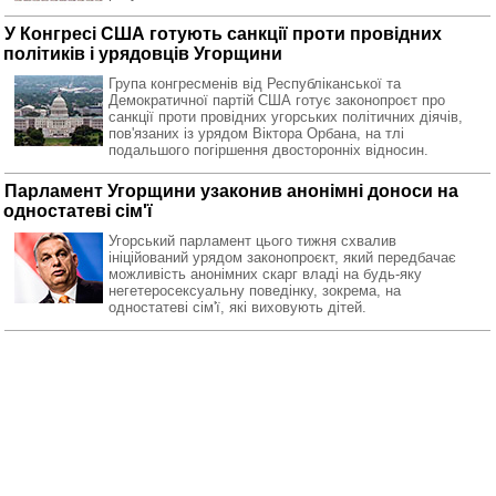
У Конгресі США готують санкції проти провідних
політиків і урядовців Угорщини
Група конгресменів від Республіканської та
Демократичної партій США готує законопроєт про
санкції проти провідних угорських політичних діячів,
пов'язаних із урядом Віктора Орбана, на тлі
подальшого погіршення двосторонніх відносин.
Парламент Угорщини узаконив анонімні доноси на
одностатеві сім'ї
Угорський парламент цього тижня схвалив
ініційований урядом законопроєкт, який передбачає
можливість анонімних скарг владі на будь-яку
негетеросексуальну поведінку, зокрема, на
одностатеві сім'ї, які виховують дітей.