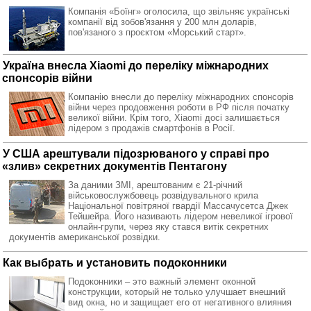
Компанія «Боїнг» оголосила, що звільняє українські
компанії від зобов'язання у 200 млн доларів,
пов'язаного з проєктом «Морський старт».
Україна внесла Xiaomi до переліку міжнародних
спонсорів війни
Компанію внесли до переліку міжнародних спонсорів
війни через продовження роботи в РФ після початку
великої війни. Крім того, Xiaomi досі залишається
лідером з продажів смартфонів в Росії.
У США арештували підозрюваного у справі про
«злив» секретних документів Пентагону
За даними ЗМІ, арештованим є 21-річний
військовослужбовець розвідувального крила
Національної повітряної гвардії Массачусетса Джек
Тейшейра. Його називають лідером невеликої ігрової
онлайн-групи, через яку стався витік секретних
документів американської розвідки.
Как выбрать и установить подоконники
Подоконники – это важный элемент оконной
конструкции, который не только улучшает внешний
вид окна, но и защищает его от негативного влияния